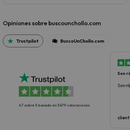
Opiniones sobre buscounchollo.com
Trustpilot
BuscoUnChollo.com
Son rá
Son rá
4.7 sobre 5 basado en 5479 valoraciones
clien