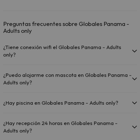
Preguntas frecuentes sobre Globales Panama -
Adults only
¿Tiene conexión wifi el Globales Panama - Adults
only?
El Globales Panama - Adults only ofrece Wi-Fi gratuito en
todo el hotel.
¿Puedo alojarme con mascota en Globales Panama -
El Globales Panama - Adults only dispone de Wi-Fi.
Adults only?
En Globales Panama - Adults only no se admiten mascotas.
¿Hay piscina en Globales Panama - Adults only?
Sí, Globales Panama - Adults only tiene piscina (este servicio puede
ser de pago) Aquí tienes más info sobre la piscina y otras
¿Hay recepción 24 horas en Globales Panama -
instalaciones.
Adults only?