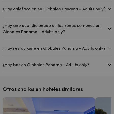
Piscina al aire libre (temporada de verano)
Sí, Globales Panama - Adults only tiene recepción 24 horas.
¿Hay calefacción en Globales Panama - Adults only?
Sí, Globales Panama - Adults only tiene calefacción en las zonas
comunes.
¿Hay aire acondicionado en las zonas comunes en
Globales Panama - Adults only?
Sí, Globales Panama - Adults only tiene aire acondicionado en las
zonas comunes.
¿Hay restaurante en Globales Panama - Adults only?
Sí, Globales Panama - Adults only tiene restaurante.
¿Hay bar en Globales Panama - Adults only?
Sí, Globales Panama - Adults only tiene bar.
Otros chollos en hoteles similares