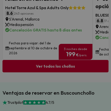
opción
Hotel Torre Azul & Spa Adults Only
8.6
243 opiniones
BLUESEA
S'Arenal, Mallorca
6.8
17 o
Media pensión
Arenal
Cancelación GRATIS hasta 8 días antes
Media 
Cance
Fechas para viajar: del 1 de
septiembre al 10 de octubre de
3 noches desde
Fechas 
199
2026
de octu
€
/pers.
Ver todos los chollos
Ventajas de reservar en Buscounchollo
Trustpilot
4.7/5