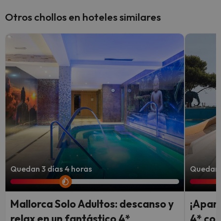
Otros chollos en hoteles similares
Quedan 3 días 4 horas
Quedan 6
Mallorca Solo Adultos: descanso y
¡Aparc
relax en un fantástico 4*
4* con