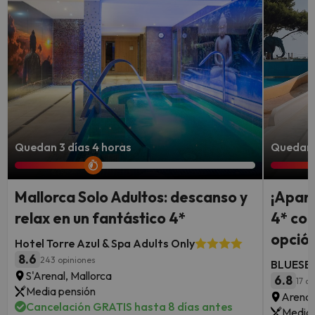
Quedan 3 días 4 horas
Quedan 6
Mallorca Solo Adultos: descanso y
¡Aparc
relax en un fantástico 4*
4* con
opción
Hotel Torre Azul & Spa Adults Only
8.6
243 opiniones
BLUESEA
S'Arenal, Mallorca
6.8
17 o
Media pensión
Arenal
Cancelación GRATIS hasta 8 días antes
Media 