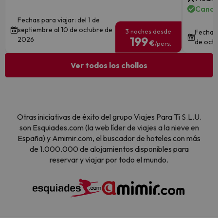
Cance
Fechas para viajar: del 1 de
septiembre al 10 de octubre de
3 noches desde
Fechas 
199
2026
de octu
€
/pers.
Ver todos los chollos
Otras iniciativas de éxito del grupo Viajes Para Ti S.L.U.
son Esquiades.com (la web líder de viajes a la nieve en
España) y Amimir.com, el buscador de hoteles con más
de 1.000.000 de alojamientos disponibles para
reservar y viajar por todo el mundo.