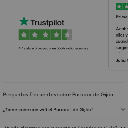
Primer
sencil
Acabo
ellos 
cuando
surgie
4.7 sobre 5 basado en 5554 valoraciones
cómo s
todo v
Julia
Preguntas frecuentes sobre Parador de Gijón
¿Tiene conexión wifi el Parador de Gijón?
El Parador de Gijón ofrece Wi-Fi gratuito en zonas comunes.
El Parador de Gijón dispone de Wi-Fi.
¿Puedo alojarme con mascota en Parador de Gijón?