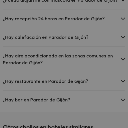
En Parador de Gijón no se admiten mascotas.
¿Hay recepción 24 horas en Parador de Gijón?
Sí, Parador de Gijón tiene recepción 24 horas.
¿Hay calefacción en Parador de Gijón?
Sí, Parador de Gijón tiene calefacción en las zonas comunes.
¿Hay aire acondicionado en las zonas comunes en
Parador de Gijón?
Sí, Parador de Gijón tiene aire acondicionado en las zonas
comunes.
¿Hay restaurante en Parador de Gijón?
Sí, Parador de Gijón tiene restaurante.
¿Hay bar en Parador de Gijón?
Sí, Parador de Gijón tiene bar.
Otros chollos en hoteles similares