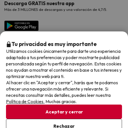
Contáctanos
Descarga GRATIS nuestra app
Hoteles Galicia
Vacaciones en Agosto
Más de 3 MILLONES de descargas y una valoración de 4,7/5.
Viajes para grupos
Chollos con Todo Incluido
Preguntas frecuentes
Hoteles en Islas
Vacaciones en Septiembre
Chollos en la playa
Hoteles Salou
Vacaciones en Octubre
Chollos con Vuelo Incluido
Vacaciones en Noviembre
Tu privacidad es muy importante
Hoteles con toboganes
Utilizamos cookies únicamente para darte una experiencia
adaptada a tus preferencias y poder mostrarte publicidad
Selección de la Newsletter
personalizada según tu perfil de navegación. Estas cookies
nos ayudan a mostrar el contenido en base a tus intereses y
Métodos de pago disponibles
Los favoritos de nuestros clientes
optimizar nuestra web para ti.
Al hacer clic en "Aceptar y cerrar", harás que te podamos
ofrecer una navegación más eficiente y relevante. Si
necesitas consultar más detalles, puedes leer nuestra
Política de Cookies.
Muchas gracias.
Condiciones generales
Privacidad datos
Aceptar y cerrar
Política de cookies
Rechazar