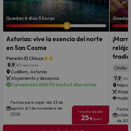
Quedan 6 días 5 horas
Quedan 
Asturias: vive la esencia del norte
¡Marra
en San Cosme
reláj
tradic
Pensión El Chisco
8.9
813 opiniones
Chollo s
Cudillero, Asturias
Alojamiento y desayuno
7.9
166 o
Cancelación GRATIS hasta 5 días antes
Marra
Alojam
Vuelos
Fechas para viajar: del 23 de
agosto al 1 de noviembre de
Fechas 
1 noche desde
2026
octubre
25
€
/pers.
de 202