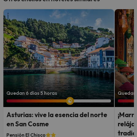
Quedan 6 días 5 horas
Quedan 
Asturias: vive la esencia del norte
¡Marra
en San Cosme
reláj
tradic
Pensión El Chisco