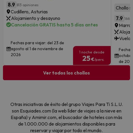
8.9
813 opiniones
Chollo s
Cudillero, Asturias
Alojamiento y desayuno
7.9
166 o
Cancelación GRATIS hasta 5 días antes
Marra
Alojam
Vuelos
Fechas para viajar: del 23 de
agosto al 1 de noviembre de
Fechas 
1 noche desde
2026
octubre
25
€
/pers.
de 202
Ver todos los chollos
Otras iniciativas de éxito del grupo Viajes Para Ti S.L.U.
son Esquiades.com (la web líder de viajes a la nieve en
España) y Amimir.com, el buscador de hoteles con más
de 1.000.000 de alojamientos disponibles para
reservar y viajar por todo el mundo.