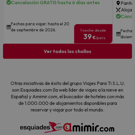
Cancelación GRATIS hasta 6 días antes
Pantic
Alojam
Cance
Fechas para viajar: hasta el 20
de septiembre de 2026.
1 noche desde
Fechas 
39
diciemb
€
/pers.
Ver todos los chollos
Otras iniciativas de éxito del grupo Viajes Para Ti S.L.U.
son Esquiades.com (la web líder de viajes a la nieve en
España) y Amimir.com, el buscador de hoteles con más
de 1.000.000 de alojamientos disponibles para
reservar y viajar por todo el mundo.