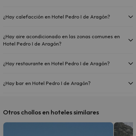
Piscina al aire libre (temporada de verano)
Sí, Hotel Pedro I de Aragón tiene recepción 24 horas.
¿Hay calefacción en Hotel Pedro I de Aragón?
Sí, Hotel Pedro I de Aragón tiene calefacción en las zonas comunes.
¿Hay aire acondicionado en las zonas comunes en
Hotel Pedro I de Aragón?
Sí, Hotel Pedro I de Aragón tiene aire acondicionado en las zonas
comunes.
¿Hay restaurante en Hotel Pedro I de Aragón?
Sí, Hotel Pedro I de Aragón tiene restaurante.
¿Hay bar en Hotel Pedro I de Aragón?
Sí, Hotel Pedro I de Aragón tiene bar.
Otros chollos en hoteles similares