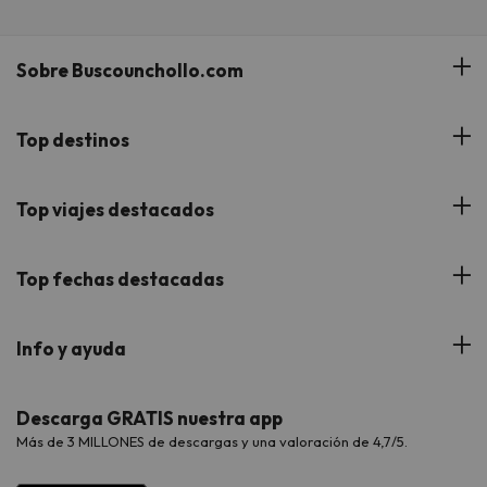
Sobre Buscounchollo.com
¿Quiénes somos?
Top destinos
Tarjeta Regalo
Hoteles Andalucía
Top viajes destacados
Buscounchollo en los medios
Hoteles Andorra
Blog
Viajes con Niños
Top fechas destacadas
Hoteles Cataluña
Web Corporativa
Viajes de Ciudad
Hoteles Portugal
Verano
Info y ayuda
Proveedores
Viajes de Novios
Hoteles Valencia
Puente de Agosto
Opiniones de nuestros clientes
Viajes con mascotas
Contáctanos
Descarga GRATIS nuestra app
Hoteles Galicia
Vacaciones en Agosto
Más de 3 MILLONES de descargas y una valoración de 4,7/5.
Viajes para grupos
Chollos con Todo Incluido
Preguntas frecuentes
Hoteles en Islas
Vacaciones en Septiembre