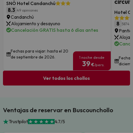
circui
SNÖ Hotel Candanchú
8.3
49 opiniones
Hotel Co
Candanchú
Alojamiento y desayuno
8
5874 o
Cancelación GRATIS hasta 6 días antes
Pantic
Alojam
Cance
Fechas para viajar: hasta el 20
de septiembre de 2026.
1 noche desde
Fechas 
39
diciemb
€
/pers.
Ver todos los chollos
Ventajas de reservar en Buscounchollo
Trustpilot
4.7/5