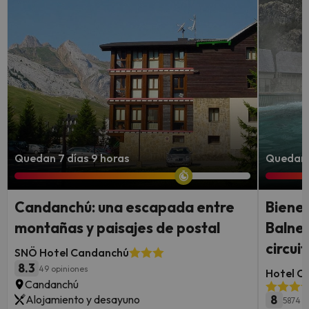
Quedan 7 días 9 horas
Quedan 
Candanchú: una escapada entre
Bienes
montañas y paisajes de postal
Balnea
circui
SNÖ Hotel Candanchú
8.3
49 opiniones
Hotel Co
Candanchú
Alojamiento y desayuno
8
5874 o