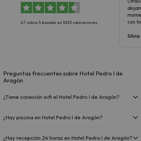
Ofrec
alojam
momen
con to
4.7 sobre 5 basado en 5523 valoraciones
precio
Silvi
Preguntas frecuentes sobre Hotel Pedro I de
Aragón
¿Tiene conexión wifi el Hotel Pedro I de Aragón?
El Hotel Pedro I de Aragón ofrece Wi-Fi gratuito en todo el
hotel.
¿Hay piscina en Hotel Pedro I de Aragón?
El Hotel Pedro I de Aragón ofrece Wi-Fi gratuito en zonas
comunes.
Sí, Hotel Pedro I de Aragón tiene piscina (este servicio puede ser de
El Hotel Pedro I de Aragón dispone de Wi-Fi.
pago) Aquí tienes más info sobre la piscina y otras instalaciones.
¿Hay recepción 24 horas en Hotel Pedro I de Aragón?