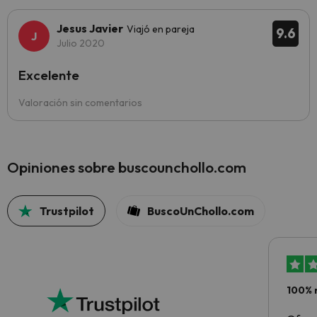
Jesus Javier
Viajó en pareja
9.6
Julio 2020
Excelente
Valoración sin comentarios
Opiniones sobre buscounchollo.com
Trustpilot
BuscoUnChollo.com
100% 