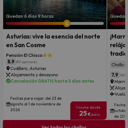
Quedan 6 días 9 horas
Quedan 
Asturias: vive la esencia del norte
¡Marra
en San Cosme
reláj
tradic
Pensión El Chisco
8.9
813 opiniones
Chollo s
Cudillero, Asturias
Alojamiento y desayuno
7.9
166 o
Cancelación GRATIS hasta 5 días antes
Marra
Alojam
Vuelos
Fechas para viajar: del 23 de
agosto al 1 de noviembre de
Fechas 
1 noche desde
2026
octubre
25
€
/pers.
de 202
Ver todos los chollos