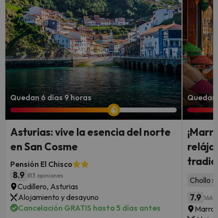
Quedan 6 días 9 horas
Quedan 
Asturias: vive la esencia del norte
¡Marra
en San Cosme
reláj
tradic
Pensión El Chisco
8.9
813 opiniones
Chollo s
Cudillero, Asturias
Alojamiento y desayuno
7.9
166 o
Cancelación GRATIS hasta 5 días antes
Marra