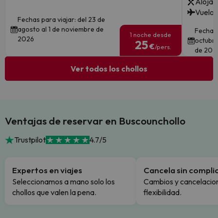
Alojam
Vuelos
Fechas para viajar: del 23 de
agosto al 1 de noviembre de
Fechas 
1 noche desde
2026
octubre
25
€
/pers.
de 202
Ver todos los chollos
Ventajas de reservar en Buscounchollo
Trustpilot
4.7/5
Expertos en viajes
Cancela sin compli
Seleccionamos a mano solo los
Cambios y cancelacion
chollos que valen la pena.
flexibilidad.