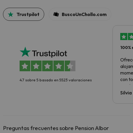
Trustpilot
BuscoUnChollo.com
100% 
Ofrec
alojam
momen
con to
4.7 sobre 5 basado en 5523 valoraciones
precio
Silvi
Preguntas frecuentes sobre Pension Albor