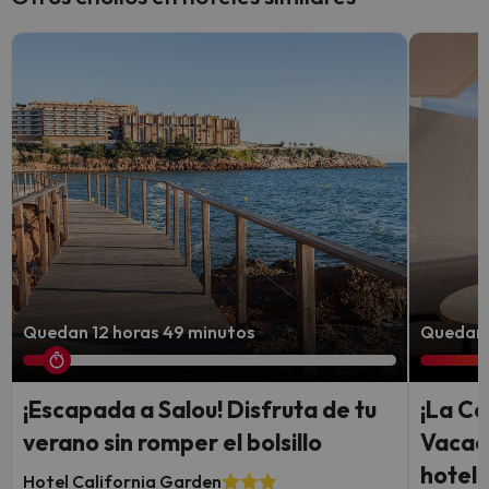
Quedan 12 horas 49 minutos
Quedan 
¡Escapada a Salou! Disfruta de tu
¡La Co
verano sin romper el bolsillo
Vacac
hotel 
Hotel California Garden