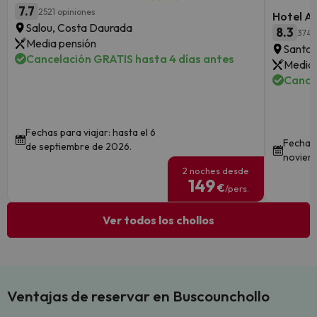
7.7
2521 opiniones
Hotel A
Salou, Costa Daurada
8.3
374 
Media pensión
Santa 
Cancelación GRATIS hasta 4 días antes
Media 
Cance
Fechas para viajar: hasta el 6
Fechas 
de septiembre de 2026.
noviem
2 noches desde
149
€
/pers.
Ver todos los chollos
Ventajas de reservar en Buscounchollo