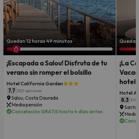
Quedan 12 horas 49 minutos
Quedan 
¡Escapada a Salou! Disfruta de tu
¡La Co
verano sin romper el bolsillo
Vacac
hotel 
Hotel California Garden
7.7
2521 opiniones
Hotel A
Salou, Costa Daurada
8.3
374 
Media pensión
Santa 
Cancelación GRATIS hasta 4 días antes
Media 
Cance