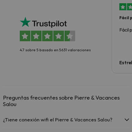
Fácil
Fácil 
4.7 sobre 5 basado en 5631 valoraciones
Estre
Preguntas frecuentes sobre Pierre & Vacances
Salou
¿Tiene conexión wifi el Pierre & Vacances Salou?