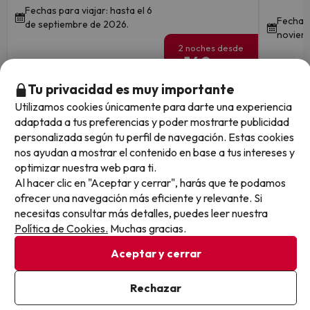
Fechas para viajar: hasta el 6
Fechas 
de septiembre de 2026.
noviem
2 noches desde
149
€
/pers.
Tu privacidad es muy importante
Ver todos los chollos
Utilizamos cookies únicamente para darte una experiencia
adaptada a tus preferencias y poder mostrarte publicidad
personalizada según tu perfil de navegación. Estas cookies
nos ayudan a mostrar el contenido en base a tus intereses y
optimizar nuestra web para ti.
Otras iniciativas de éxito del grupo Viajes Para Ti S.L.U.
Al hacer clic en "Aceptar y cerrar", harás que te podamos
son Esquiades.com (la web líder de viajes a la nieve en
ofrecer una navegación más eficiente y relevante. Si
España) y Amimir.com, el buscador de hoteles con más
necesitas consultar más detalles, puedes leer nuestra
de 1.000.000 de alojamientos disponibles para
Política de Cookies.
Muchas gracias.
reservar y viajar por todo el mundo.
Aceptar y cerrar
Rechazar