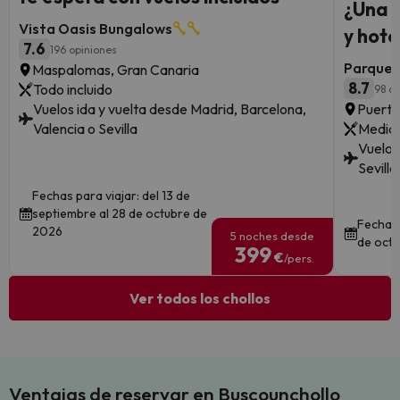
¿Una 
Vista Oasis Bungalows
y hote
7.6
196 opiniones
Parque 
Maspalomas, Gran Canaria
8.7
Todo incluido
98 op
Vuelos ida y vuelta desde Madrid, Barcelona,
Puerto
Valencia o Sevilla
Media 
Vuelos
Sevilla
Fechas para viajar: del 13 de
septiembre al 28 de octubre de
Fechas 
2026
5 noches desde
de octu
399
€
/pers.
Ver todos los chollos
Ventajas de reservar en Buscounchollo