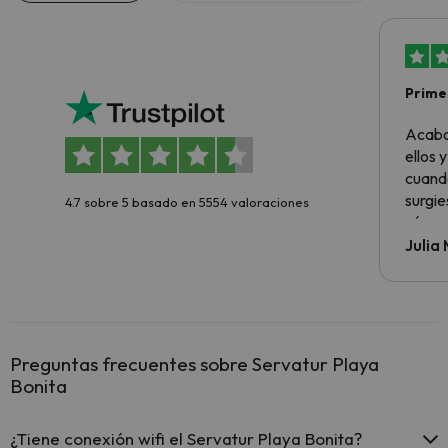
Primer
sencil
Acabo
ellos 
cuando
surgie
4.7 sobre 5 basado en 5554 valoraciones
cómo s
todo v
Julia
Preguntas frecuentes sobre Servatur Playa
Bonita
¿Tiene conexión wifi el Servatur Playa Bonita?