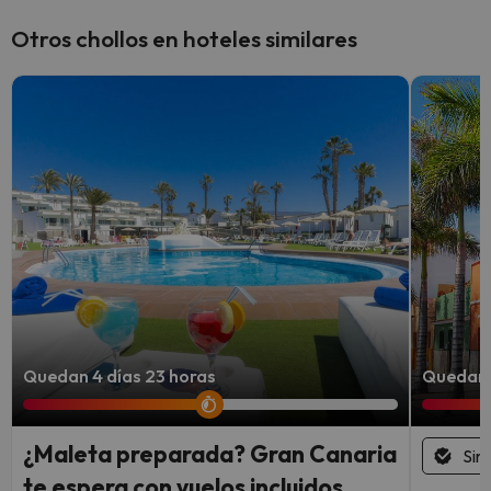
Otros chollos en hoteles similares
Quedan 4 días 23 horas
Quedan 1
¿Maleta preparada? Gran Canaria
Sin
te espera con vuelos incluidos