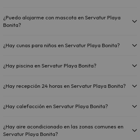
El Servatur Playa Bonita ofrece Wi-Fi gratuito en zonas
comunes.
¿Puedo alojarme con mascota en Servatur Playa
El Servatur Playa Bonita dispone de Wi-Fi.
Bonita?
En Servatur Playa Bonita no se admiten mascotas.
¿Hay cunas para niños en Servatur Playa Bonita?
El Servatur Playa Bonita dispone de cunas gratis en el hotel
(solicítalo antes de iniciar tu viaje).
¿Hay piscina en Servatur Playa Bonita?
Sí, Servatur Playa Bonita tiene piscina (este servicio puede ser de
pago) Aquí tienes más info sobre la piscina y otras instalaciones.
¿Hay recepción 24 horas en Servatur Playa Bonita?
Piscina al aire libre (temporada de verano)
Sí, Servatur Playa Bonita tiene recepción 24 horas.
¿Hay calefacción en Servatur Playa Bonita?
Sí, Servatur Playa Bonita tiene calefacción en las zonas comunes.
¿Hay aire acondicionado en las zonas comunes en
Servatur Playa Bonita?