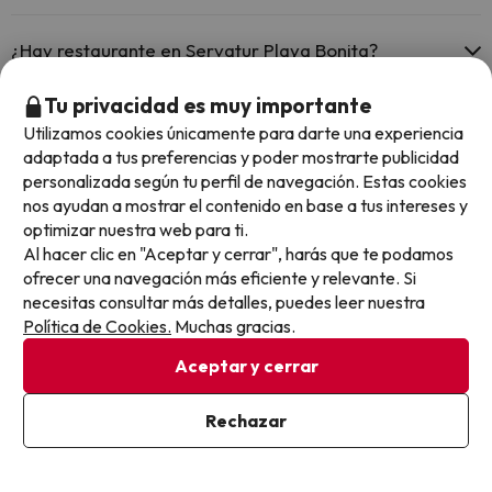
Sí, Servatur Playa Bonita tiene aire acondicionado en las zonas
comunes.
¿Hay restaurante en Servatur Playa Bonita?
Sí, Servatur Playa Bonita tiene restaurante.
Tu privacidad es muy importante
Utilizamos cookies únicamente para darte una experiencia
Otros chollos en hoteles similares
adaptada a tus preferencias y poder mostrarte publicidad
personalizada según tu perfil de navegación. Estas cookies
nos ayudan a mostrar el contenido en base a tus intereses y
optimizar nuestra web para ti.
Al hacer clic en "Aceptar y cerrar", harás que te podamos
ofrecer una navegación más eficiente y relevante. Si
necesitas consultar más detalles, puedes leer nuestra
Política de Cookies.
Muchas gracias.
Aceptar y cerrar
Rechazar