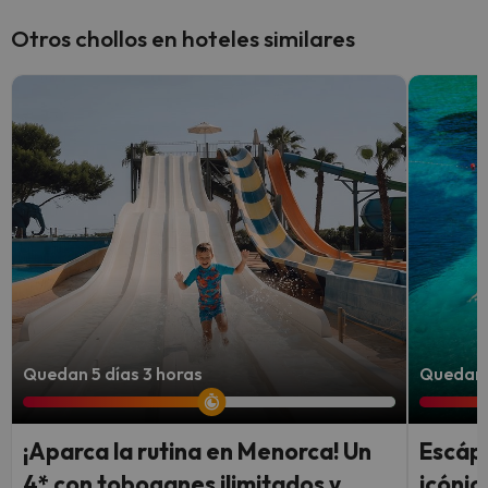
Otros chollos en hoteles similares
Quedan 5 días 3 horas
Quedan 4
¡Aparca la rutina en Menorca! Un
Escápa
4* con toboganes ilimitados y
icónic