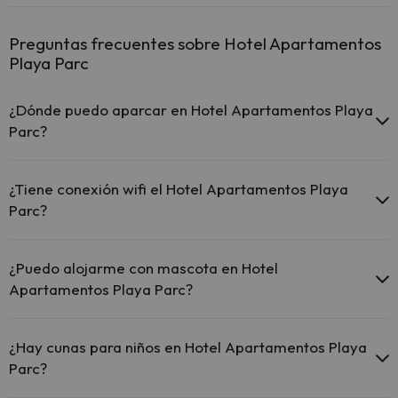
Preguntas frecuentes sobre Hotel Apartamentos
Playa Parc
¿Dónde puedo aparcar en Hotel Apartamentos Playa
Parc?
Si te alojas en Hotel Apartamentos Playa Parc tienes estas
posibilidades de aparcamiento (bajo disponibilidad):
¿Tiene conexión wifi el Hotel Apartamentos Playa
Parc?
Hay zonas de aparcamiento (públicas o privadas) cerca del
alojamiento. Pueden ser de pago.
El Hotel Apartamentos Playa Parc ofrece Wi-Fi gratuito en
todo el hotel.
¿Puedo alojarme con mascota en Hotel
El Hotel Apartamentos Playa Parc ofrece Wi-Fi gratuito en
Apartamentos Playa Parc?
zonas comunes.
El Hotel Apartamentos Playa Parc dispone de Wi-Fi.
En Hotel Apartamentos Playa Parc no se admiten mascotas.
¿Hay cunas para niños en Hotel Apartamentos Playa
Parc?