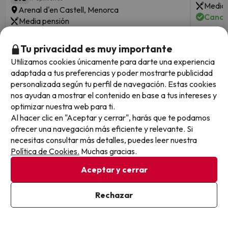
Media 
Arenal d'en Castell, Menorca
Cance
Media pensión
Cancelación GRATIS hasta 9 días antes
Tu privacidad es muy importante
Fechas 
3 noches desde
Fechas para viajar: hasta el 31
de octu
Utilizamos cookies únicamente para darte una experiencia
151
de octubre de 2026.
€
/pers.
adaptada a tus preferencias y poder mostrarte publicidad
personalizada según tu perfil de navegación. Estas cookies
Ver todos los chollos
nos ayudan a mostrar el contenido en base a tus intereses y
optimizar nuestra web para ti.
Al hacer clic en "Aceptar y cerrar", harás que te podamos
ofrecer una navegación más eficiente y relevante. Si
necesitas consultar más detalles, puedes leer nuestra
Otras iniciativas de éxito del grupo Viajes Para Ti S.L.U.
Política de Cookies.
Muchas gracias.
son Esquiades.com (la web líder de viajes a la nieve en
España) y Amimir.com, el buscador de hoteles con más
Aceptar y cerrar
de 1.000.000 de alojamientos disponibles para
reservar y viajar por todo el mundo.
Rechazar