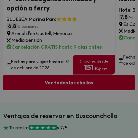
opción a ferry
Hotel B
7.8
96 o
BLUESEA Marina Parc
Es Can
6.8
17 opiniones
Media 
Arenal d'en Castell, Menorca
Cance
Media pensión
Cancelación GRATIS hasta 9 días antes
Fechas 
3 noches desde
Fechas para viajar: hasta el 31
de octu
151
de octubre de 2026.
€
/pers.
Ver todos los chollos
Ventajas de reservar en Buscounchollo
Trustpilot
4.7/5