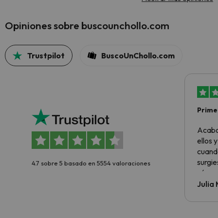
Opiniones sobre buscounchollo.com
Trustpilot
BuscoUnChollo.com
Primer
sencil
Acabo
ellos 
cuando
surgie
4.7 sobre 5 basado en 5554 valoraciones
cómo s
todo v
Julia