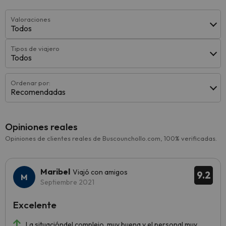
Valoraciones
Todos
Tipos de viajero
Todos
Ordenar por:
Recomendadas
Opiniones reales
Opiniones de clientes reales de Buscounchollo.com, 100% verificadas.
Maribel
Viajó con amigos
9.2
Septiembre 2021
Excelente
La situacióndel complejo, muy buena y el personal muy