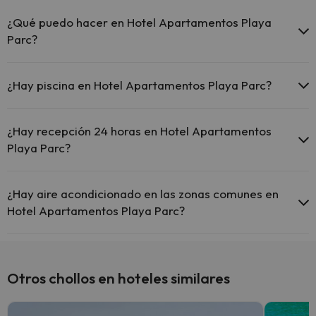
El Hotel Apartamentos Playa Parc dispone de cunas gratis en el
hotel (solicítalo antes de iniciar tu viaje).
¿Qué puedo hacer en Hotel Apartamentos Playa
Parc?
El Hotel Apartamentos Playa Parc dispone de las siguientes
actividades (algunas pueden ser de pago).
¿Hay piscina en Hotel Apartamentos Playa Parc?
Masajista
Sí, Hotel Apartamentos Playa Parc tiene piscina (este servicio puede
ser de pago) Aquí tienes más info sobre la piscina y otras
¿Hay recepción 24 horas en Hotel Apartamentos
instalaciones.
Playa Parc?
Piscina al aire libre (temporada de verano)
Sí, Hotel Apartamentos Playa Parc tiene recepción 24 horas.
¿Hay aire acondicionado en las zonas comunes en
Hotel Apartamentos Playa Parc?
Sí, Hotel Apartamentos Playa Parc tiene aire acondicionado en las
zonas comunes.
Otros chollos en hoteles similares