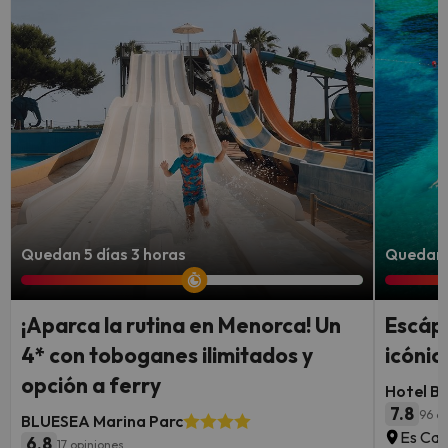
Quedan 5 días 3 horas
Quedan 4
¡Aparca la rutina en Menorca! Un
Escápa
4* con toboganes ilimitados y
icónic
opción a ferry
Hotel B
7.8
96 o
BLUESEA Marina Parc
Es Can
6.8
17 opiniones