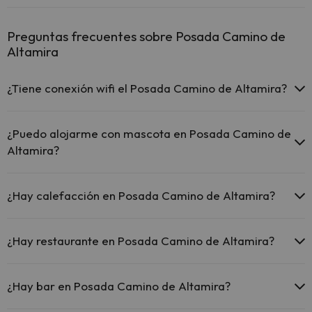
Preguntas frecuentes sobre Posada Camino de
Altamira
¿Tiene conexión wifi el Posada Camino de Altamira?
El Posada Camino de Altamira ofrece Wi-Fi gratuito en todo
el hotel.
¿Puedo alojarme con mascota en Posada Camino de
El Posada Camino de Altamira ofrece Wi-Fi gratuito en
Altamira?
zonas comunes.
El Posada Camino de Altamira dispone de Wi-Fi.
En Posada Camino de Altamira no se admiten mascotas.
¿Hay calefacción en Posada Camino de Altamira?
Sí, Posada Camino de Altamira tiene calefacción en las zonas
comunes.
¿Hay restaurante en Posada Camino de Altamira?
Sí, Posada Camino de Altamira tiene restaurante.
¿Hay bar en Posada Camino de Altamira?