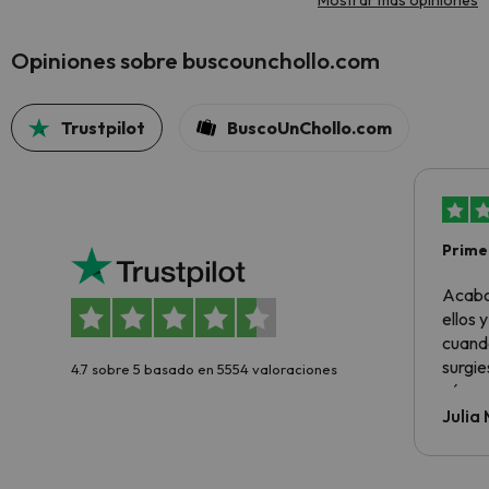
Mostrar más opiniones
Opiniones sobre buscounchollo.com
Trustpilot
BuscoUnChollo.com
Primer
sencil
Acabo
ellos 
cuando
surgie
4.7 sobre 5 basado en 5554 valoraciones
cómo s
todo v
Julia