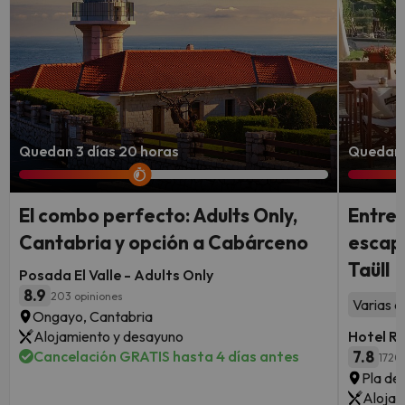
Quedan 3 días 20 horas
Quedan 
El combo perfecto: Adults Only,
Entre 
Cantabria y opción a Cabárceno
escapa
Taüll
Posada El Valle - Adults Only
8.9
203 opiniones
Varias a
Ongayo, Cantabria
Alojamiento y desayuno
Hotel R
Cancelación GRATIS hasta 4 días antes
7.8
1720
Pla de 
Alojam