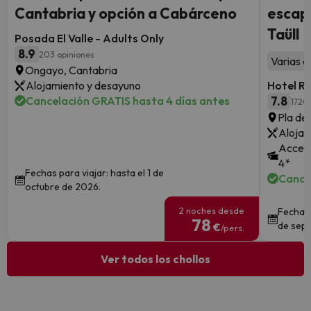
Cantabria y opción a Cabárceno
escapa
Taüll
Posada El Valle - Adults Only
8.9
203 opiniones
Varias a
Ongayo, Cantabria
Alojamiento y desayuno
Hotel R
Cancelación GRATIS hasta 4 días antes
7.8
1720
Pla de 
Alojam
Acceso
4*
Fechas para viajar: hasta el 1 de
Cance
octubre de 2026.
2 noches desde
Fechas 
78
de sept
€
/pers.
Ver todos los chollos