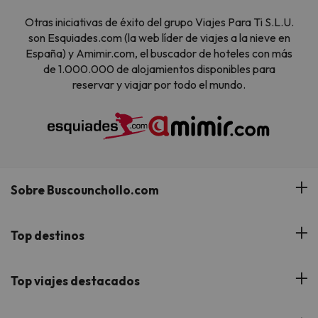
Otras iniciativas de éxito del grupo Viajes Para Ti S.L.U.
son Esquiades.com (la web líder de viajes a la nieve en
España) y Amimir.com, el buscador de hoteles con más
de 1.000.000 de alojamientos disponibles para
reservar y viajar por todo el mundo.
Sobre Buscounchollo.com
¿Quiénes somos?
Top destinos
Tarjeta Regalo
Hoteles Andalucía
Top viajes destacados
Buscounchollo en los medios
Hoteles Andorra
Blog