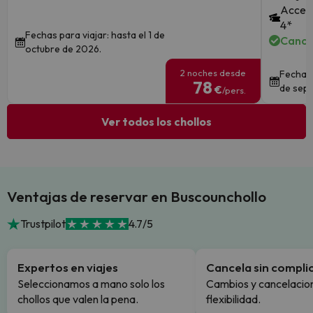
Acceso
4*
Fechas para viajar: hasta el 1 de
Cance
octubre de 2026.
2 noches desde
Fechas 
78
de sept
€
/pers.
Ver todos los chollos
Ventajas de reservar en Buscounchollo
Trustpilot
4.7/5
Expertos en viajes
Cancela sin compli
Seleccionamos a mano solo los
Cambios y cancelacion
chollos que valen la pena.
flexibilidad.