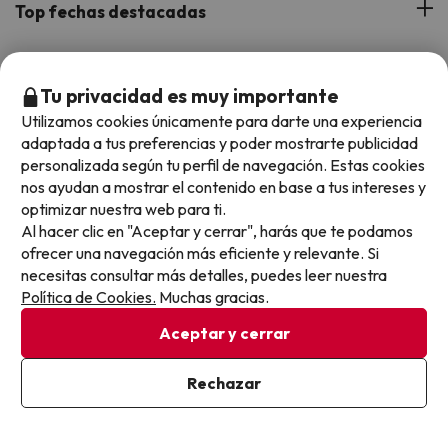
Viajes con Niños
Top fechas destacadas
Hoteles Cataluña
Web Corporativa
Viajes de Ciudad
Hoteles Portugal
Verano
Info y ayuda
Proveedores
Viajes de Novios
Tu privacidad es muy importante
Hoteles Valencia
Puente de Agosto
Utilizamos cookies únicamente para darte una experiencia
Opiniones de nuestros clientes
Viajes con mascotas
Contáctanos
Descarga GRATIS nuestra app
adaptada a tus preferencias y poder mostrarte publicidad
Hoteles Galicia
Vacaciones en Agosto
Más de 3 MILLONES de descargas y una valoración de 4,7/5.
personalizada según tu perfil de navegación. Estas cookies
Viajes para grupos
Chollos con Todo Incluido
Preguntas frecuentes
nos ayudan a mostrar el contenido en base a tus intereses y
Hoteles en Islas
Vacaciones en Septiembre
optimizar nuestra web para ti.
Chollos en la playa
Hoteles Salou
Al hacer clic en "Aceptar y cerrar", harás que te podamos
Vacaciones en Octubre
Chollos con Vuelo Incluido
ofrecer una navegación más eficiente y relevante. Si
Vacaciones en Noviembre
necesitas consultar más detalles, puedes leer nuestra
Hoteles con toboganes
Política de Cookies.
Muchas gracias.
Aceptar y cerrar
Selección de la Newsletter
Métodos de pago disponibles
Los favoritos de nuestros clientes
Rechazar