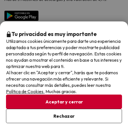
Viajes para grupos
Chollos con Todo Incluido
Preguntas frecuentes
Hoteles en Islas
Vacaciones en Septiembre
Chollos en la playa
Hoteles Salou
Vacaciones en Octubre
Chollos con Vuelo Incluido
Vacaciones en Noviembre
Tu privacidad es muy importante
Hoteles con toboganes
Utilizamos cookies únicamente para darte una experiencia
adaptada a tus preferencias y poder mostrarte publicidad
Selección de la Newsletter
personalizada según tu perfil de navegación. Estas cookies
nos ayudan a mostrar el contenido en base a tus intereses y
Métodos de pago disponibles
Los favoritos de nuestros clientes
optimizar nuestra web para ti.
Al hacer clic en "Aceptar y cerrar", harás que te podamos
ofrecer una navegación más eficiente y relevante. Si
necesitas consultar más detalles, puedes leer nuestra
Política de Cookies.
Muchas gracias.
Condiciones generales
Privacidad datos
Aceptar y cerrar
Política de cookies
Rechazar
Viajes para ti S.L.U. Copyright © Buscounchollo.com 2010 -
2026