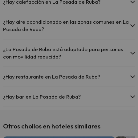
antes de iniciar tu viaje).
¿Hay calefacción en La Posada de Ruba?
Sí, La Posada de Ruba tiene calefacción en las zonas comunes.
¿Hay aire acondicionado en las zonas comunes en La
Posada de Ruba?
Sí, La Posada de Ruba tiene aire acondicionado en las zonas
comunes.
¿La Posada de Ruba está adaptado para personas
con movilidad reducida?
Sí, La Posada de Ruba está adaptado para personas con movilidad
reducida.
¿Hay restaurante en La Posada de Ruba?
Sí, La Posada de Ruba tiene restaurante.
¿Hay bar en La Posada de Ruba?
Sí, La Posada de Ruba tiene bar.
Otros chollos en hoteles similares