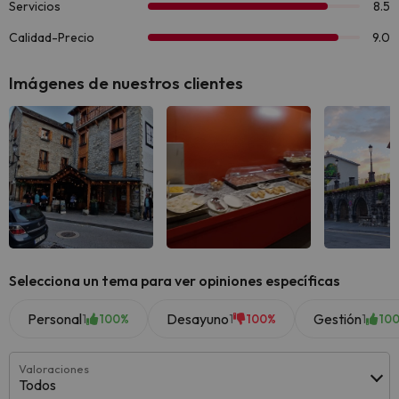
Imágenes de nuestros clientes
Selecciona un tema para ver opiniones específicas
Personal
Desayuno
Gestión
1
1
1
100%
100%
10
Valoraciones
Todos