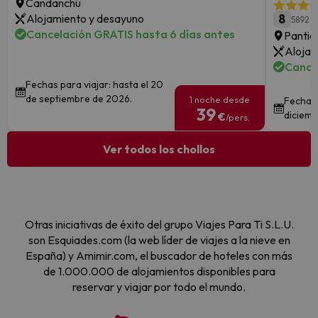
Candanchú
Alojamiento y desayuno
8
5892 o
Cancelación GRATIS hasta 6 días antes
Pantic
Alojam
Cance
Fechas para viajar: hasta el 20
de septiembre de 2026.
1 noche desde
Fechas 
39
diciemb
€
/pers.
Ver todos los chollos
Otras iniciativas de éxito del grupo Viajes Para Ti S.L.U.
son Esquiades.com (la web líder de viajes a la nieve en
España) y Amimir.com, el buscador de hoteles con más
de 1.000.000 de alojamientos disponibles para
reservar y viajar por todo el mundo.