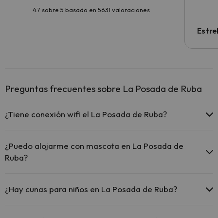
4.7 sobre 5 basado en 5631 valoraciones
Estre
Preguntas frecuentes sobre La Posada de Ruba
¿Tiene conexión wifi el La Posada de Ruba?
El La Posada de Ruba ofrece Wi-Fi gratuito en todo el hotel.
¿Puedo alojarme con mascota en La Posada de
Ruba?
En La Posada de Ruba no se admiten mascotas.
¿Hay cunas para niños en La Posada de Ruba?
El La Posada de Ruba dispone de cunas gratis en el hotel (solicítalo