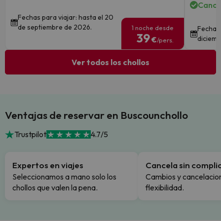
Cance
Fechas para viajar: hasta el 20
de septiembre de 2026.
1 noche desde
Fechas 
39
diciemb
€
/pers.
Ver todos los chollos
Ventajas de reservar en Buscounchollo
Trustpilot
4.7/5
Expertos en viajes
Cancela sin compli
Seleccionamos a mano solo los
Cambios y cancelacion
chollos que valen la pena.
flexibilidad.