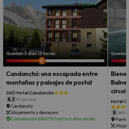
Quedan 3 días 13 horas
Quedan 2
Candanchú: una escapada entre
Bienes
montañas y paisajes de postal
Balnea
circui
SNÖ Hotel Candanchú
8.3
50 opiniones
Hotel Co
Candanchú
Alojamiento y desayuno
8
5892 o
Cancelación GRATIS hasta 6 días antes
Pantic
Alojam