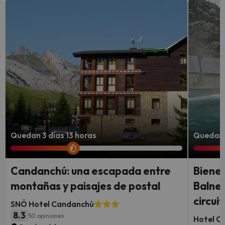
Quedan 3 días 13 horas
Quedan 2
Candanchú: una escapada entre
Bienes
montañas y paisajes de postal
Balnea
circui
SNÖ Hotel Candanchú
8.3
50 opiniones
Hotel Co