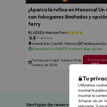
¡Aparca la rutina en Menorca! Un 
con toboganes ilimitados y opció
ferry
BLUESEA Marina Parc
6.8
17 opiniones
Arenal d'en Castell, Menorca
Media pensión
Cancelación GRATIS hasta 9 días antes
3 noches de
Fechas para viajar: hasta el 31 de
151
octubre de 2026.
€
/pe
Tu priva
Utilizamos cookie
mostrarte publici
mostrar el conten
Al hacer clic en 
Ventajas de reservar en Buscouncho
relevante. Si nec