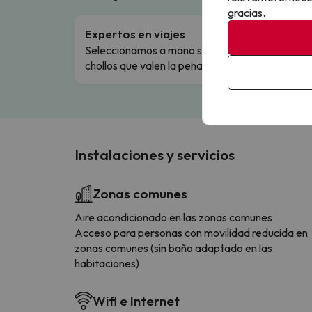
gracias.
Expertos en viajes
Cance
Seleccionamos a mano solo los
Cambio
chollos que valen la pena.
flexibi
Instalaciones y servicios
Zonas comunes
Aire acondicionado en las zonas comunes
Acceso para personas con movilidad reducida en
zonas comunes (sin baño adaptado en las
habitaciones)
Wifi e Internet