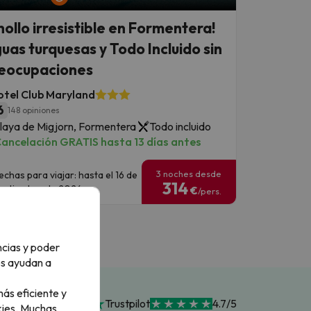
hollo irresistible en Formentera!
uas turquesas y Todo Incluido sin
eocupaciones
otel Club Maryland
6
148 opiniones
laya de Migjorn, Formentera
Todo incluido
ancelación GRATIS hasta 13 días antes
3 noches desde
echas para viajar: hasta el 16 de
314
eptiembre de 2026.
€
/pers.
ncias y poder
os ayudan a
ás eficiente y
Trustpilot
4.7/5
ies.
Muchas