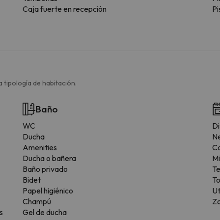
Caja fuerte en recepción
Pi
 tipología de habitación.
Baño
WC
Di
Ducha
N
Amenities
C
Ducha o bañera
M
Baño privado
T
Bidet
T
Papel higiénico
Ut
Champú
Z
s
Gel de ducha