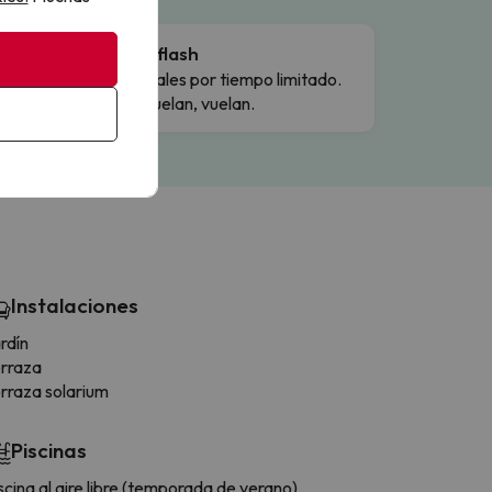
Ofertas flash
Precios reales por tiempo limitado.
Cuando vuelan, vuelan.
Instalaciones
rdín
rraza
rraza solarium
Piscinas
scina al aire libre (temporada de verano)