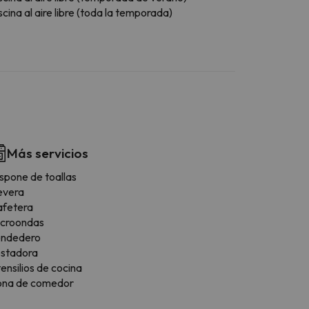
scina al aire libre (toda la temporada)
Más servicios
spone de toallas
evera
afetera
icroondas
endedero
ostadora
ensilios de cocina
ona de comedor