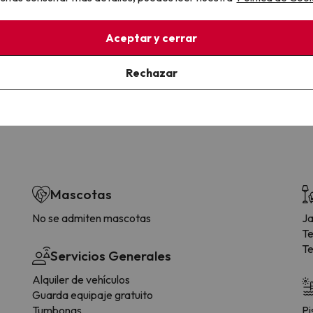
la sin complicaciones
Paga a tu ritmo
Aceptar y cerrar
s y cancelaciones con total
Fracciona o financia tu viaje.
lidad.
Reserva ahora, paga luego.
Rechazar
Mascotas
No se admiten mascotas
Ja
Te
Te
Servicios Generales
Alquiler de vehículos
Guarda equipaje gratuito
Tumbonas
Pi