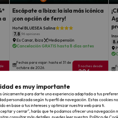
4*
Escápate a Ibiza: la isla más icónica
¡C
n a
¡con opción de ferry!
Ag
pr
Hotel BLUESEA Salina
7.8
96 opiniones
Ins
Es Canar, Ibiza
Media pensión
8.
Cancelación GRATIS hasta 8 días antes
P
C
Fechas para viajar: hasta el 31 de
sde
3 noches desde
F
octubre de 2026.
206
s
€
rs.
/pers.
Ver todos los chollos
cidad es muy importante
s únicamente para darte una experiencia adaptada a tus prefere
dad personalizada según tu perfil de navegación. Estas cookies n
ido en base a tus intereses y optimizar nuestra web para ti.
"Aceptar y cerrar", harás que te podamos ofrecer una navegación m
llo
esitas consultar más detalles, puedes leer nuestra
Política de Cook