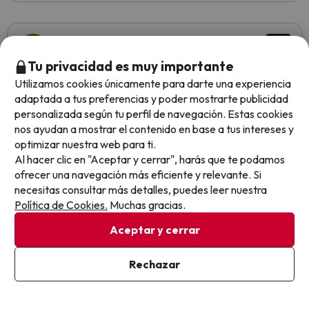
Elisa
10
Febrero 2025
Tu privacidad es muy importante
Utilizamos cookies únicamente para darte una experiencia
Excelente
adaptada a tus preferencias y poder mostrarte publicidad
personalizada según tu perfil de navegación. Estas cookies
Súper súper bien!
nos ayudan a mostrar el contenido en base a tus intereses y
optimizar nuestra web para ti.
Al hacer clic en "Aceptar y cerrar", harás que te podamos
Esther
Viajó en familia
ofrecer una navegación más eficiente y relevante. Si
10
Febrero 2025
necesitas consultar más detalles, puedes leer nuestra
Política de Cookies.
Muchas gracias.
Excelente
Aceptar y cerrar
Personal encantador, habitaciones amplias y limpias
Rechazar
La discoteca del hotel es muy ruidosa y está hasta las
23:00