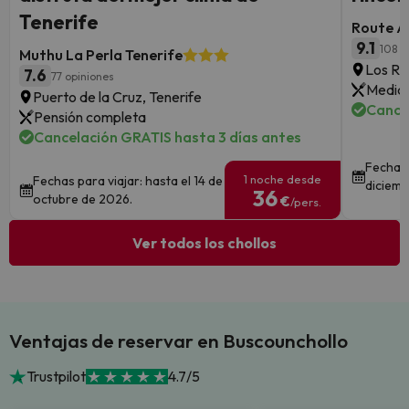
Tenerife
Route A
9.1
108 o
Muthu La Perla Tenerife
Los Re
7.6
77 opiniones
Media 
Puerto de la Cruz, Tenerife
Cance
Pensión completa
Cancelación GRATIS hasta 3 días antes
Fechas 
1 noche desde
Fechas para viajar: hasta el 14 de
diciemb
36
octubre de 2026.
€
/pers.
Ver todos los chollos
Ventajas de reservar en Buscounchollo
Trustpilot
4.7/5