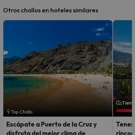
Otros chollos en hoteles similares
¡Tiemp
Top Chollo
Escápate a Puerto de la Cruz y
Teneri
disfruta del mejor clima de
rincon