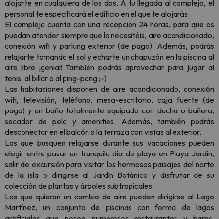
alojarte en cualquiera de los dos. A tu llegada al complejo, el
personal te especificará el edificio en el que te alojarás.
El complejo cuenta con una recepción 24 horas, para que os
puedan atender siempre que lo necesitéis, aire acondicionado,
conexión wifi y parking exterior (de pago). Además, podrás
relajarte tomando el sol y echarte un chapuzón en la piscina al
aire libre ¡genial! También podrás aprovechar para jugar al
tenis, al billar o al ping-pong ;-)
Las habitaciones disponen de aire acondicionado, conexión
wifi, televisión, teléfono, mesa-escritorio, caja fuerte (de
pago) y un baño totalmente equipado con ducha o bañera,
secador de pelo y amenities. Además, también podrás
desconectar en el balcón o la terraza con vistas al exterior.
Los que busquen relajarse durante sus vacaciones pueden
elegir entre pasar un tranquilo día de playa en Playa Jardín,
salir de excursión para visitar los hermosos paisajes del norte
de la isla o dirigirse al Jardín Botánico y disfrutar de su
colección de plantas y árboles subtropicales.
Los que quieran un cambio de aire pueden dirigirse al Lago
Martínez, un conjunto de piscinas con forma de lagos
artificiales que posee numerosos restaurantes y bares,