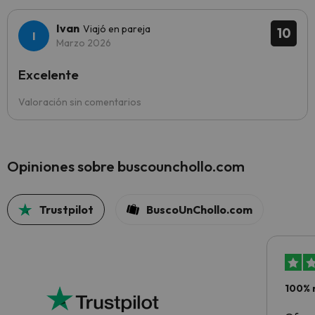
Ivan
Viajó en pareja
10
Marzo 2026
Excelente
Valoración sin comentarios
Opiniones sobre buscounchollo.com
Trustpilot
BuscoUnChollo.com
100% 