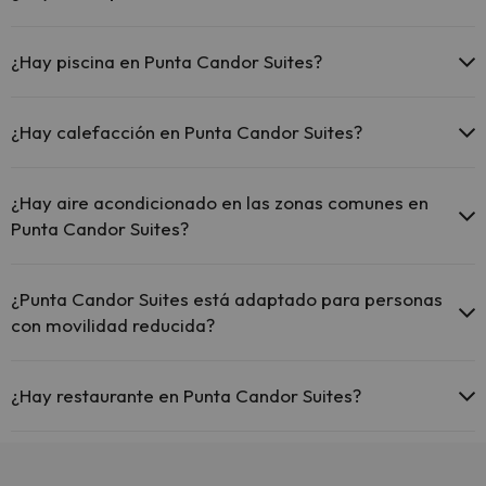
El Punta Candor Suites dispone de cunas gratis en el hotel
(solicítalo antes de iniciar tu viaje).
¿Hay piscina en Punta Candor Suites?
Sí, Punta Candor Suites tiene piscina (este servicio puede ser de
pago) Aquí tienes más info sobre la piscina y otras instalaciones.
¿Hay calefacción en Punta Candor Suites?
Piscina al aire libre (temporada de verano)
Sí, Punta Candor Suites tiene calefacción en las zonas comunes.
Piscina Infantil (temporada verano).
¿Hay aire acondicionado en las zonas comunes en
Punta Candor Suites?
Sí, Punta Candor Suites tiene aire acondicionado en las zonas
comunes.
¿Punta Candor Suites está adaptado para personas
con movilidad reducida?
Sí, Punta Candor Suites está adaptado para personas con
movilidad reducida.
¿Hay restaurante en Punta Candor Suites?
Sí, Punta Candor Suites tiene restaurante.