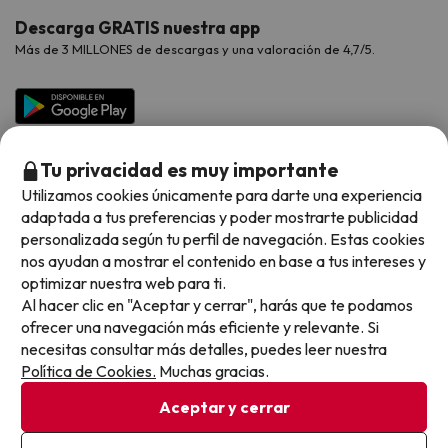
Opiniones de nuestros clientes
Viajes con mascotas
Contáctanos
Descarga GRATIS nuestra app
Hoteles Galicia
Vacaciones en Agosto
Más de 3 MILLONES de descargas y una valoración de 4,7/5.
Viajes para grupos
Chollos con Todo Incluido
Preguntas frecuentes
Hoteles en Islas
Vacaciones en Septiembre
Chollos en la playa
Hoteles Salou
Vacaciones en Octubre
Chollos con Vuelo Incluido
Vacaciones en Noviembre
Tu privacidad es muy importante
Hoteles con toboganes
Utilizamos cookies únicamente para darte una experiencia
adaptada a tus preferencias y poder mostrarte publicidad
Selección de la Newsletter
personalizada según tu perfil de navegación. Estas cookies
nos ayudan a mostrar el contenido en base a tus intereses y
Métodos de pago disponibles
Los favoritos de nuestros clientes
optimizar nuestra web para ti.
Al hacer clic en "Aceptar y cerrar", harás que te podamos
ofrecer una navegación más eficiente y relevante. Si
necesitas consultar más detalles, puedes leer nuestra
Política de Cookies.
Muchas gracias.
Condiciones generales
Privacidad datos
Aceptar y cerrar
Política de cookies