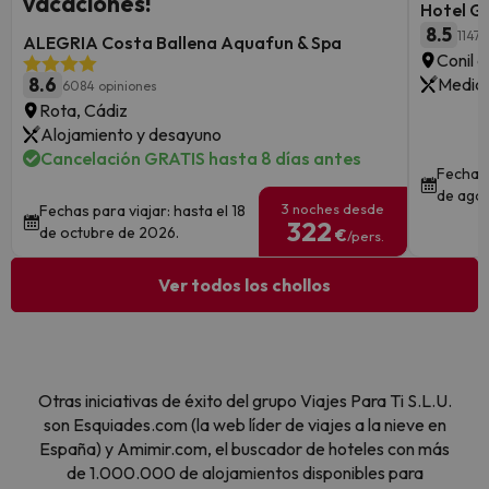
vacaciones!
Hotel G
8.5
1147 
ALEGRIA Costa Ballena Aquafun & Spa
Conil d
8.6
Media 
6084 opiniones
Rota, Cádiz
Alojamiento y desayuno
Cancelación GRATIS hasta 8 días antes
Fechas 
de ago
3 noches desde
Fechas para viajar: hasta el 18
322
de octubre de 2026.
€
/pers.
Ver todos los chollos
Otras iniciativas de éxito del grupo Viajes Para Ti S.L.U.
son Esquiades.com (la web líder de viajes a la nieve en
España) y Amimir.com, el buscador de hoteles con más
de 1.000.000 de alojamientos disponibles para