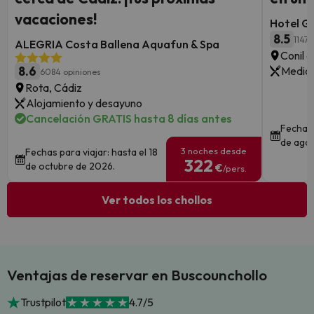
vacaciones!
Hotel G
8.5
1147 
ALEGRIA Costa Ballena Aquafun & Spa
Conil d
8.6
Media 
6084 opiniones
Rota, Cádiz
Alojamiento y desayuno
Cancelación GRATIS hasta 8 días antes
Fechas 
de ago
3 noches desde
Fechas para viajar: hasta el 18
322
de octubre de 2026.
€
/pers.
Ver todos los chollos
Ventajas de reservar en Buscounchollo
Trustpilot
4.7/5