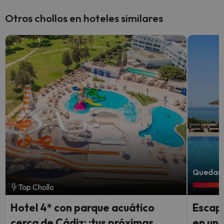
Otros chollos en hoteles similares
Quedan 6
Top Chollo
Hotel 4* con parque acuático
Escapa
cerca de Cádiz: ¡tus próximas
en un 