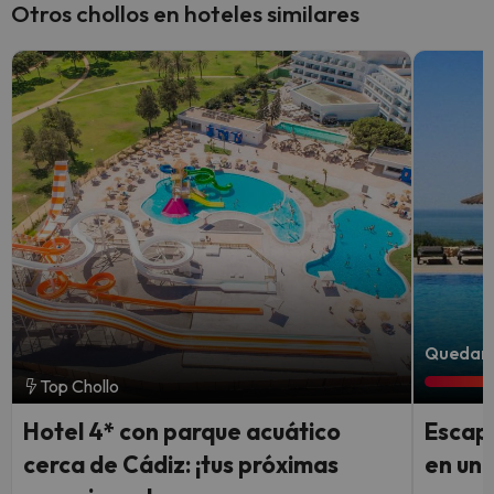
Otros chollos en hoteles similares
Quedan 6
Top Chollo
Hotel 4* con parque acuático
Escapa
cerca de Cádiz: ¡tus próximas
en un 