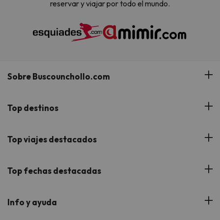
reservar y viajar por todo el mundo.
Sobre Buscounchollo.com
¿Quiénes somos?
Top destinos
Tarjeta Regalo
Hoteles Andalucía
Top viajes destacados
Buscounchollo en los medios
Hoteles Andorra
Blog
Viajes con Niños
Top fechas destacadas
Hoteles Cataluña
Web Corporativa
Viajes de Ciudad
Hoteles Portugal
Verano
Info y ayuda
Proveedores
Viajes de Novios
Hoteles Valencia
Puente de Agosto