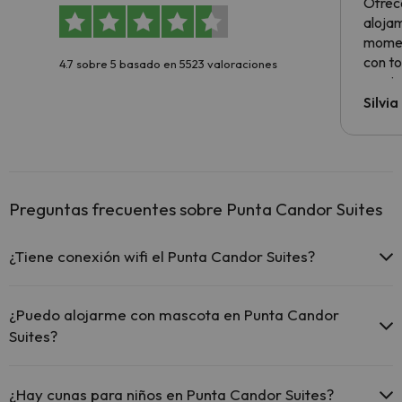
Ofrec
alojam
momen
con to
4.7 sobre 5 basado en 5523 valoraciones
precio
Silvi
Preguntas frecuentes sobre Punta Candor Suites
¿Tiene conexión wifi el Punta Candor Suites?
El Punta Candor Suites ofrece Wi-Fi gratuito en zonas
comunes.
¿Puedo alojarme con mascota en Punta Candor
El Punta Candor Suites dispone de Wi-Fi.
Suites?
En Punta Candor Suites se admiten mascotas gratis (previa
petición). Consulta las condiciones.
¿Hay cunas para niños en Punta Candor Suites?