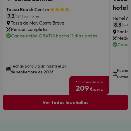
hotel 
Tossa Beach Center
7.3
1241 opiniones
Hotel A
Tossa de Mar, Costa Brava
8.3
374 
Pensión completa
Santa 
Cancelación GRATIS hasta 11 días antes
Media 
Cance
Fechas para viajar: hasta el 29
Fechas 
de septiembre de 2026.
noviem
3 noches desde
209
€
/pers.
Ver todos los chollos