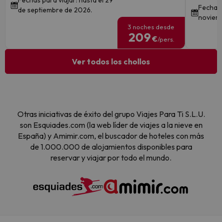
Fechas para viajar: hasta el 29
Fechas 
de septiembre de 2026.
noviem
3 noches desde
209
€
/pers.
Ver todos los chollos
Otras iniciativas de éxito del grupo Viajes Para Ti S.L.U.
son Esquiades.com (la web líder de viajes a la nieve en
España) y Amimir.com, el buscador de hoteles con más
de 1.000.000 de alojamientos disponibles para
reservar y viajar por todo el mundo.