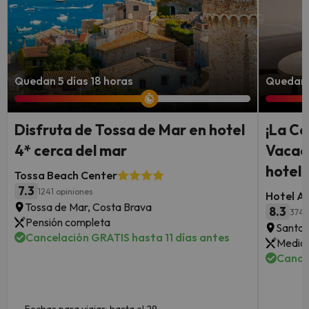
Quedan 5 días 18 horas
Quedan 
Disfruta de Tossa de Mar en hotel
¡La Co
4* cerca del mar
Vacac
hotel 
Tossa Beach Center
7.3
1241 opiniones
Hotel A
Tossa de Mar, Costa Brava
8.3
374 
Pensión completa
Santa 
Cancelación GRATIS hasta 11 días antes
Media 
Cance