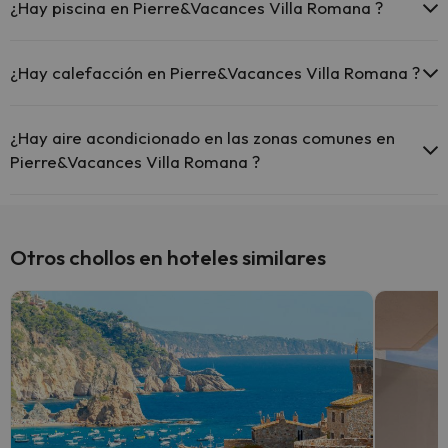
en hotel (solicítalo antes de iniciar tu viaje).
¿Hay piscina en Pierre&Vacances Villa Romana ?
Sí, Pierre&Vacances Villa Romana tiene piscina (este servicio puede
ser de pago) Aquí tienes más info sobre la piscina y otras
¿Hay calefacción en Pierre&Vacances Villa Romana ?
instalaciones.
Sí, Pierre&Vacances Villa Romana tiene calefacción en las zonas
Piscina al aire libre (temporada de verano)
comunes.
¿Hay aire acondicionado en las zonas comunes en
Pierre&Vacances Villa Romana ?
Sí, Pierre&Vacances Villa Romana tiene aire acondicionado en las
zonas comunes.
Otros chollos en hoteles similares