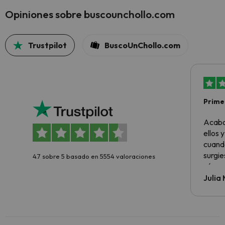
Opiniones sobre buscounchollo.com
Trustpilot
BuscoUnChollo.com
Primer
sencil
Acabo
ellos 
cuando
surgie
4.7 sobre 5 basado en 5554 valoraciones
cómo s
todo v
Julia