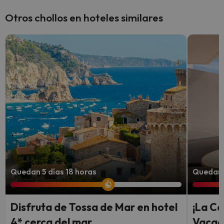
Otros chollos en hoteles similares
Quedan 5 días 18 horas
Quedan 
Disfruta de Tossa de Mar en hotel
¡La Co
4* cerca del mar
Vacac