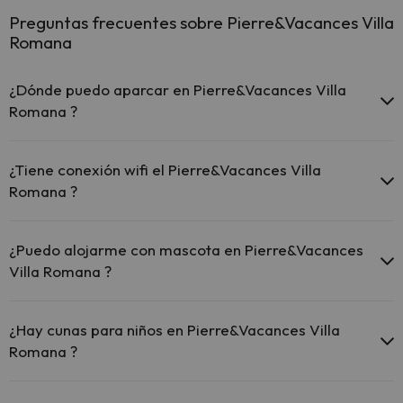
Preguntas frecuentes sobre Pierre&Vacances Villa
Romana
¿Dónde puedo aparcar en Pierre&Vacances Villa
Romana ?
Si te alojas en Pierre&Vacances Villa Romana tienes estas
posibilidades de aparcamiento (bajo disponibilidad):
¿Tiene conexión wifi el Pierre&Vacances Villa
Romana ?
Hay zonas de aparcamiento (públicas o privadas) cerca del
alojamiento. Pueden ser de pago.
El Pierre&Vacances Villa Romana ofrece Wi-Fi gratuito en todo el
hotel.
¿Puedo alojarme con mascota en Pierre&Vacances
Villa Romana ?
En Pierre&Vacances Villa Romana se admiten mascotas (previa
petición y de pago directo en hotel). Consulta las condiciones.
¿Hay cunas para niños en Pierre&Vacances Villa
Romana ?
El Pierre&Vacances Villa Romana dispone de cunas de pago directo