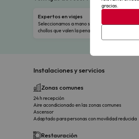
gracias.
Expertos en viajes
Cance
Seleccionamos a mano solo los
Cambio
chollos que valen la pena.
flexibi
Instalaciones y servicios
Zonas comunes
24 h recepción
Aire acondicionado en las zonas comunes
Ascensor
Adaptado para personas con movilidad reducida
Restauración