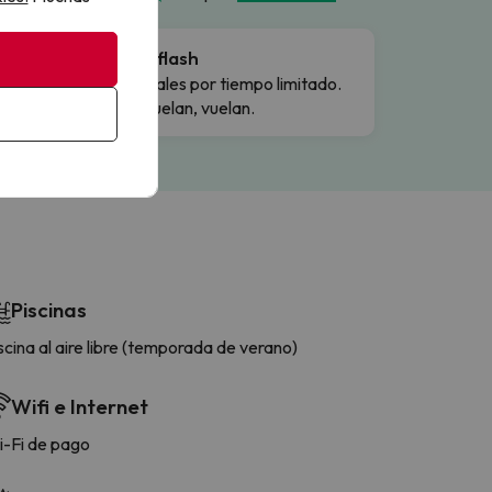
Ofertas flash
Precios reales por tiempo limitado.
Cuando vuelan, vuelan.
Piscinas
scina al aire libre (temporada de verano)
Wifi e Internet
-Fi de pago