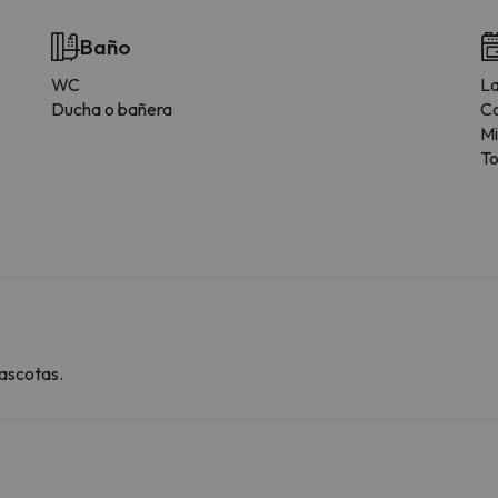
Baño
WC
L
Ducha o bañera
C
M
T
ascotas.