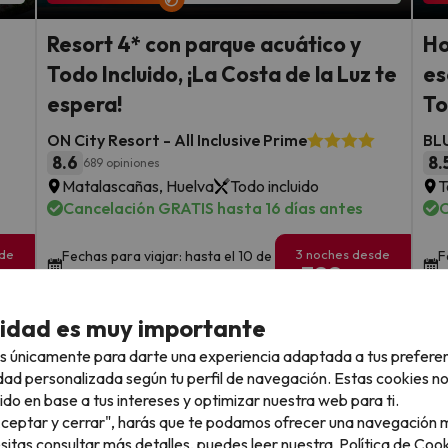
Resort 4* con parque acuático y
Ho
Todo Incluido, ¡La Costa de la Luz te
es
espera!
To
ON City Resort - All Inclusive Prime
BL
8.6
8.
689 opiniones
Matalascañas, Huelva
Todo incluido
T
Cancelación GRATIS hasta 16 días antes
C
sde
3 noches desde
Fechas para viajar: hasta el 10 de
F
388
octubre de 2026.
e
€
rs.
/pers.
cidad es muy importante
Ver todos los chollos
s únicamente para darte una experiencia adaptada a tus prefere
dad personalizada según tu perfil de navegación. Estas cookies n
ido en base a tus intereses y optimizar nuestra web para ti.
"Aceptar y cerrar", harás que te podamos ofrecer una navegación m
llo
esitas consultar más detalles, puedes leer nuestra
Política de Cook