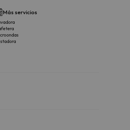
Más servicios
avadora
afetera
icroondas
ostadora