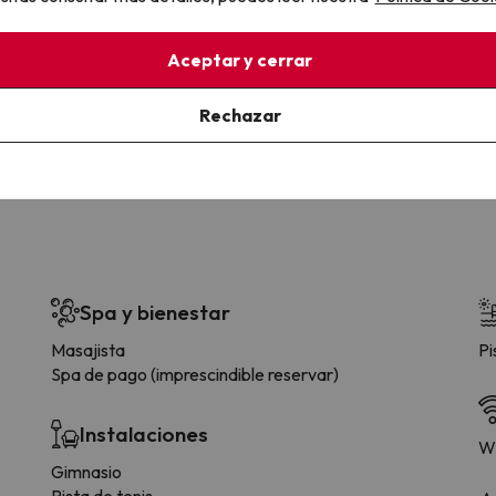
la sin complicaciones
Paga a tu ritmo
Aceptar y cerrar
s y cancelaciones con total
Fracciona o financia tu viaje.
lidad.
Reserva ahora, paga luego.
Rechazar
Spa y bienestar
Masajista
Pi
Spa de pago (imprescindible reservar)
Instalaciones
Wi
Gimnasio
Pista de tenis