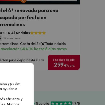
tel 4* renovado para una
capada perfecta en
rremolinos
UESEA Al Andalus
5
782 opiniones
orremolinos, Costa del Sol
Todo incluido
ancelación GRATIS hasta 8 días antes
3 noches desde
echas para viajar: hasta el 1 de
259
nero de 2027.
€
/pers.
ncias y poder
os ayudan a
ás eficiente y
Trustpilot
4.7/5
ies.
Muchas