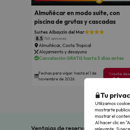
Almuñécar en modo suite, con
piscina de grutas y cascadas
Suites Albayzín del Mar
8.5
763 opiniones
Almuñécar, Costa Tropical
Alojamiento y desayuno
Cancelación GRATIS hasta 5 días antes
Fechas para viajar: hasta el 1 de
1 noche de
89
noviembre de 2026.
€
/pe
Tu priva
Utilizamos cookie
mostrarte publici
mostrar el conten
Al hacer clic en 
Ventajas de reservar en Buscouncho
relevante. Si nec