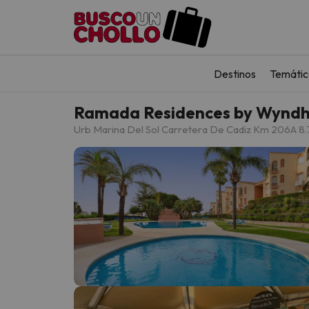
Destinos
Temátic
Ramada Residences by Wyndh
Urb Marina Del Sol Carretera De Cadiz Km 206
A 8.