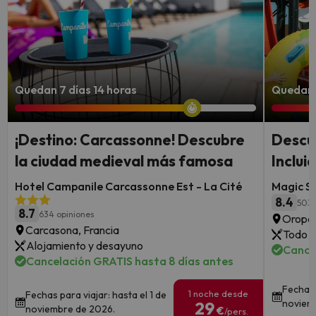
Quedan 7 días 14 horas
Quedan 
¡Destino: Carcassonne! Descubre
Descu
la ciudad medieval más famosa
Inclui
Hotel Campanile Carcassonne Est - La Cité
Magic S
8.4
503 
8.7
634 opiniones
Oropes
Carcasona, Francia
Todo i
Alojamiento y desayuno
Cance
Cancelación GRATIS hasta 8 días antes
Fechas 
1 noche desde
Fechas para viajar: hasta el 1 de
noviem
29
noviembre de 2026.
€
/pers.