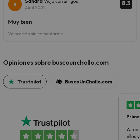
Sandra
Viajó con amigos
8.3
Abril 2022
Muy bien
Valoración sin comentarios
Opiniones sobre buscounchollo.com
Trustpilot
BuscoUnChollo.com
Primer
sencil
Acabo
ellos 