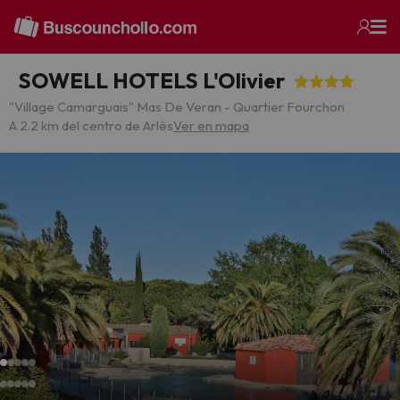
SOWELL HOTELS L'Olivier
"Village Camarguais" Mas De Veran - Quartier Fourchon
A 2.2 km del centro de Arlés
Ver en mapa