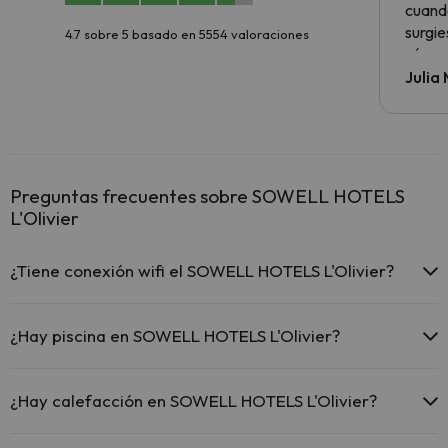
cuando
surgie
4.7 sobre 5 basado en 5554 valoraciones
cómo s
todo v
Julia
Preguntas frecuentes sobre SOWELL HOTELS
L'Olivier
¿Tiene conexión wifi el SOWELL HOTELS L'Olivier?
El SOWELL HOTELS L'Olivier ofrece Wi-Fi gratuito en zonas
comunes.
¿Hay piscina en SOWELL HOTELS L'Olivier?
El SOWELL HOTELS L'Olivier dispone de Wi-Fi.
Sí, SOWELL HOTELS L'Olivier tiene piscina (este servicio puede ser
de pago) Aquí tienes más info sobre la piscina y otras instalaciones.
¿Hay calefacción en SOWELL HOTELS L'Olivier?
Piscina al aire libre (temporada de verano)
Sí, SOWELL HOTELS L'Olivier tiene calefacción en las zonas