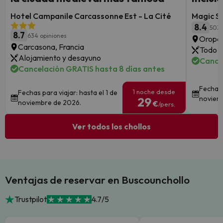
Hotel Campanile Carcassonne Est - La Cité
Magic S
8.4
503 
8.7
634 opiniones
Oropes
Carcasona, Francia
Todo i
Alojamiento y desayuno
Cance
Cancelación GRATIS hasta 8 días antes
Fechas 
1 noche desde
Fechas para viajar: hasta el 1 de
noviem
29
noviembre de 2026.
€
/pers.
Ver todos los chollos
Ventajas de reservar en Buscounchollo
Trustpilot
4.7/5