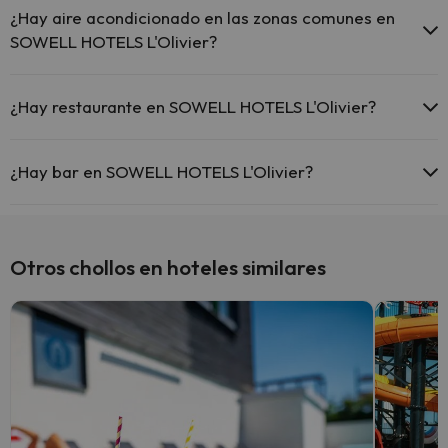
Piscina al aire libre (toda la temporada)
comunes.
¿Hay aire acondicionado en las zonas comunes en
SOWELL HOTELS L'Olivier?
Sí, SOWELL HOTELS L'Olivier tiene aire acondicionado en las zonas
comunes.
¿Hay restaurante en SOWELL HOTELS L'Olivier?
Sí, SOWELL HOTELS L'Olivier tiene restaurante.
¿Hay bar en SOWELL HOTELS L'Olivier?
Sí, SOWELL HOTELS L'Olivier tiene bar.
Otros chollos en hoteles similares