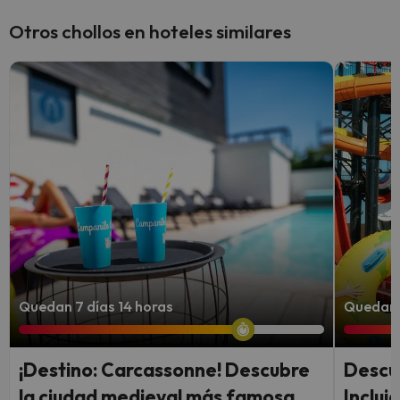
Otros chollos en hoteles similares
Quedan 7 días 14 horas
Quedan 
¡Destino: Carcassonne! Descubre
Descu
la ciudad medieval más famosa
Inclui