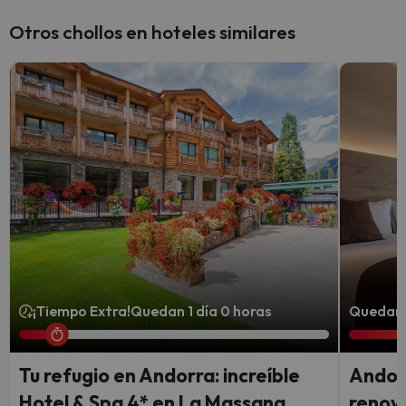
Otros chollos en hoteles similares
¡Tiempo Extra!
Quedan 1 día 0 horas
Quedan 
Tu refugio en Andorra: increíble
Andorr
Hotel & Spa 4* en La Massana
renova