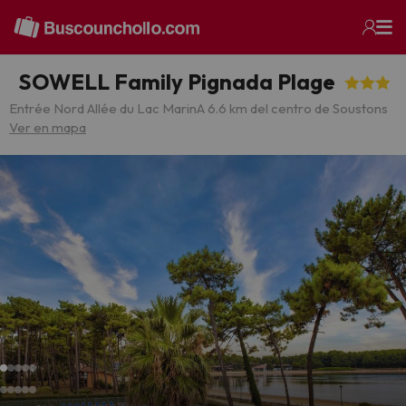
SOWELL Family Pignada Plage
Entrée Nord Allée du Lac Marin
A 6.6 km del centro de Soustons
Ver en mapa