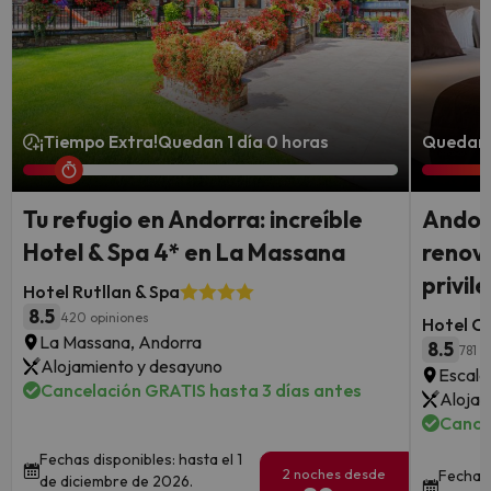
¡Tiempo Extra!
Quedan 1 día 0 horas
Quedan 
Tu refugio en Andorra: increíble
Andorr
Hotel & Spa 4* en La Massana
renova
privil
Hotel Rutllan & Spa
8.5
420 opiniones
Hotel Co
La Massana, Andorra
8.5
781 o
Alojamiento y desayuno
Escald
Cancelación GRATIS hasta 3 días antes
Alojam
Cance
Fechas disponibles: hasta el 1
2 noches desde
Fechas 
de diciembre de 2026.