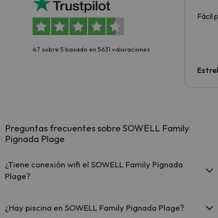
Fácil 
4.7 sobre 5 basado en 5631 valoraciones
Estre
Preguntas frecuentes sobre SOWELL Family
Pignada Plage
¿Tiene conexión wifi el SOWELL Family Pignada
Plage?
El SOWELL Family Pignada Plage ofrece Wi-Fi gratuito en
zonas comunes.
¿Hay piscina en SOWELL Family Pignada Plage?
El SOWELL Family Pignada Plage dispone de Wi-Fi.