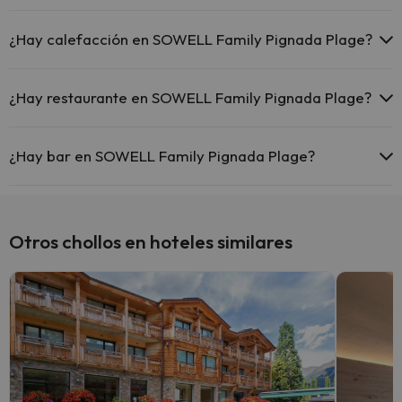
Sí, SOWELL Family Pignada Plage tiene piscina (este servicio puede
ser de pago) Aquí tienes más info sobre la piscina y otras
¿Hay calefacción en SOWELL Family Pignada Plage?
instalaciones.
Sí, SOWELL Family Pignada Plage tiene calefacción en las zonas
Piscina al aire libre (temporada de verano)
comunes.
¿Hay restaurante en SOWELL Family Pignada Plage?
Piscina al aire libre (toda la temporada)
Sí, SOWELL Family Pignada Plage tiene restaurante.
¿Hay bar en SOWELL Family Pignada Plage?
Sí, SOWELL Family Pignada Plage tiene bar.
Otros chollos en hoteles similares