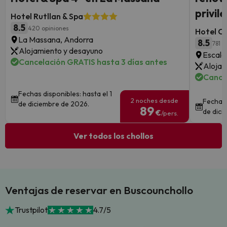
privil
Hotel Rutllan & Spa
8.5
420 opiniones
Hotel Co
La Massana, Andorra
8.5
781 o
Alojamiento y desayuno
Escald
Cancelación GRATIS hasta 3 días antes
Alojam
Cance
Fechas disponibles: hasta el 1
2 noches desde
Fechas 
de diciembre de 2026.
89
de dici
€
/pers.
Ver todos los chollos
Ventajas de reservar en Buscounchollo
Trustpilot
4.7/5