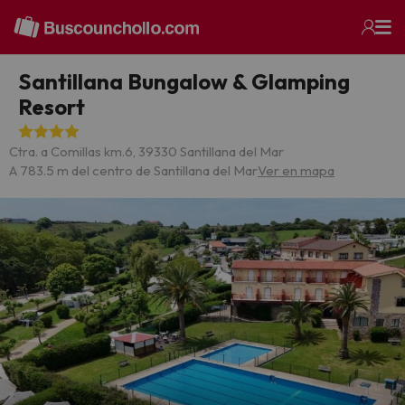
Santillana Bungalow & Glamping
Resort
Ctra. a Comillas km.6, 39330 Santillana del Mar
A 783.5 m del centro de Santillana del Mar
Ver en mapa