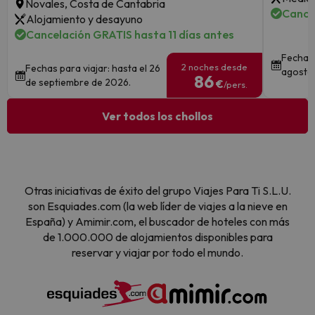
Novales, Costa de Cantabria
Cance
Alojamiento y desayuno
Cancelación GRATIS hasta 11 días antes
Fechas 
2 noches desde
Fechas para viajar: hasta el 26
agosto 
86
de septiembre de 2026.
€
/pers.
Ver todos los chollos
Otras iniciativas de éxito del grupo Viajes Para Ti S.L.U.
son Esquiades.com (la web líder de viajes a la nieve en
España) y Amimir.com, el buscador de hoteles con más
de 1.000.000 de alojamientos disponibles para
reservar y viajar por todo el mundo.