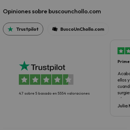
Opiniones sobre buscounchollo.com
Trustpilot
BuscoUnChollo.com
Primer
sencil
Acabo
ellos 
cuando
surgie
4.7 sobre 5 basado en 5554 valoraciones
cómo s
todo v
Julia