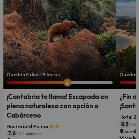
Quedan 5 días 19 horas
Quedan 6
¡Cantabria te llama! Escapada en
¿Fin 
plena naturaleza con opción a
¡Santi
Cabárceno
Hotel Z
8.5
1964
Hostería El Pomar
Santil
7.6
1414 opiniones
Media 