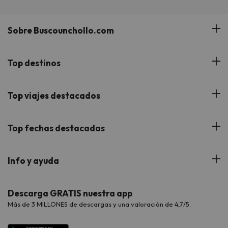
Sobre Buscounchollo.com
¿Quiénes somos?
Top destinos
Tarjeta Regalo
Hoteles Andalucía
Top viajes destacados
Buscounchollo en los medios
Hoteles Andorra
Blog
Viajes con Niños
Top fechas destacadas
Hoteles Cataluña
Web Corporativa
Viajes de Ciudad
Hoteles Portugal
Verano
Info y ayuda
Proveedores
Viajes de Novios
Hoteles Valencia
Puente de Agosto
Opiniones de nuestros clientes
Viajes con mascotas
Contáctanos
Descarga GRATIS nuestra app
Hoteles Galicia
Vacaciones en Agosto
Más de 3 MILLONES de descargas y una valoración de 4,7/5.
Viajes para grupos
Chollos con Todo Incluido
Preguntas frecuentes
Hoteles en Islas
Vacaciones en Septiembre