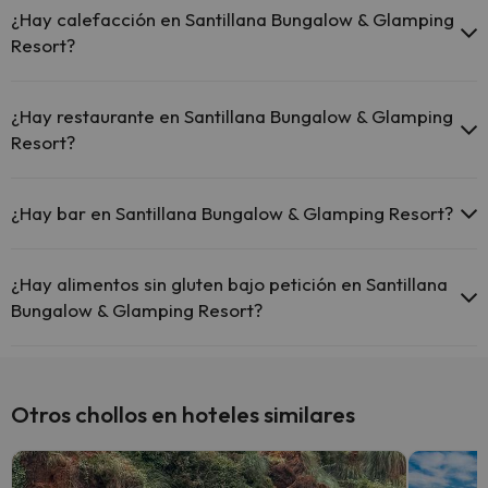
horas.
¿Hay calefacción en Santillana Bungalow & Glamping
Resort?
Sí, Santillana Bungalow & Glamping Resort tiene calefacción en las
zonas comunes.
¿Hay restaurante en Santillana Bungalow & Glamping
Resort?
Sí, Santillana Bungalow & Glamping Resort tiene restaurante.
¿Hay bar en Santillana Bungalow & Glamping Resort?
Sí, Santillana Bungalow & Glamping Resort tiene bar.
¿Hay alimentos sin gluten bajo petición en Santillana
Bungalow & Glamping Resort?
Sí, Santillana Bungalow & Glamping Resort dispone de alimentos sin
gluten bajo petición.
Otros chollos en hoteles similares