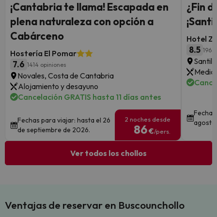
¡Cantabria te llama! Escapada en
¿Fin 
plena naturaleza con opción a
¡Santi
Cabárceno
Hotel Z
8.5
1964
Hostería El Pomar
Santil
7.6
1414 opiniones
Media 
Novales, Costa de Cantabria
Cance
Alojamiento y desayuno
Cancelación GRATIS hasta 11 días antes
Fechas 
2 noches desde
Fechas para viajar: hasta el 26
agosto 
86
de septiembre de 2026.
€
/pers.
Ver todos los chollos
Ventajas de reservar en Buscounchollo