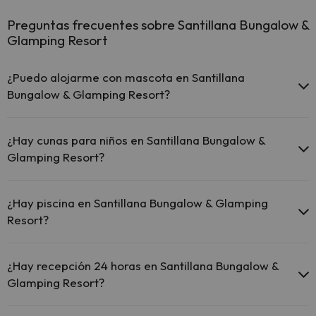
Preguntas frecuentes sobre Santillana Bungalow &
Glamping Resort
¿Puedo alojarme con mascota en Santillana
Bungalow & Glamping Resort?
En Santillana Bungalow & Glamping Resort se admiten mascotas
(previa petición y de pago directo en hotel). Consulta las
¿Hay cunas para niños en Santillana Bungalow &
condiciones.
Glamping Resort?
El Santillana Bungalow & Glamping Resort dispone de cunas de
pago directo en hotel (solicítalo antes de iniciar tu viaje).
¿Hay piscina en Santillana Bungalow & Glamping
Resort?
Sí, Santillana Bungalow & Glamping Resort tiene piscina (este
servicio puede ser de pago) Aquí tienes más info sobre la piscina y
¿Hay recepción 24 horas en Santillana Bungalow &
otras instalaciones.
Glamping Resort?
Piscina al aire libre (temporada de verano)
Sí, Santillana Bungalow & Glamping Resort tiene recepción 24