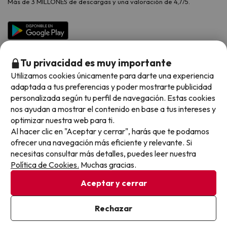
Más de 3 MILLONES de descargas y una valoración de 4,7/5.
Viajes para grupos
Chollos con Todo Incluido
Preguntas frecuentes
Hoteles en Islas
Vacaciones en Septiembre
Chollos en la playa
Hoteles Salou
Vacaciones en Octubre
Chollos con Vuelo Incluido
Vacaciones en Noviembre
Tu privacidad es muy importante
Hoteles con toboganes
Utilizamos cookies únicamente para darte una experiencia
adaptada a tus preferencias y poder mostrarte publicidad
Selección de la Newsletter
personalizada según tu perfil de navegación. Estas cookies
nos ayudan a mostrar el contenido en base a tus intereses y
Métodos de pago disponibles
Los favoritos de nuestros clientes
optimizar nuestra web para ti.
Al hacer clic en "Aceptar y cerrar", harás que te podamos
ofrecer una navegación más eficiente y relevante. Si
necesitas consultar más detalles, puedes leer nuestra
Política de Cookies.
Muchas gracias.
Condiciones generales
Privacidad datos
Aceptar y cerrar
Política de cookies
Rechazar
Viajes para ti S.L.U. Copyright © Buscounchollo.com 2010 -
2026