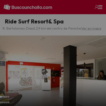
Ride Surf Resort& Spa
R. Bartolomeu Dias
A 2.9 km del centro de Peniche
Ver en mapa