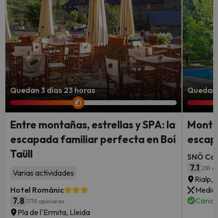
Quedan 3 días 23 horas
Quedan 3
Entre montañas, estrellas y SPA: la
Montañ
escapada familiar perfecta en Boí
escap
Taüll
SNÖ Con
7.1
281 o
Varias actividades
Rialp, 
Hotel Romànic
Media 
7.8
Cance
1719 opiniones
Pla de l'Ermita, Lleida