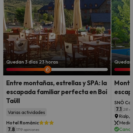
Quedan 3 días 23 horas
Quedan 3
Entre montañas, estrellas y SPA: la
Montañ
escapada familiar perfecta en Boí
escap
Taüll
SNÖ Con
7.1
281 o
Varias actividades
Rialp, 
Hotel Romànic
Media 
7.8
Cance
1719 opiniones