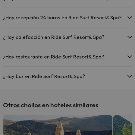
El Ride Surf Resort& Spa dispone de cunas gratis en el hotel
(solicítalo antes de iniciar tu viaje).
¿Hay recepción 24 horas en Ride Surf Resort& Spa?
Sí, Ride Surf Resort& Spa tiene recepción 24 horas.
¿Hay calefacción en Ride Surf Resort& Spa?
Sí, Ride Surf Resort& Spa tiene calefacción en las zonas comunes.
¿Hay restaurante en Ride Surf Resort& Spa?
Sí, Ride Surf Resort& Spa tiene restaurante.
¿Hay bar en Ride Surf Resort& Spa?
Sí, Ride Surf Resort& Spa tiene bar.
Otros chollos en hoteles similares