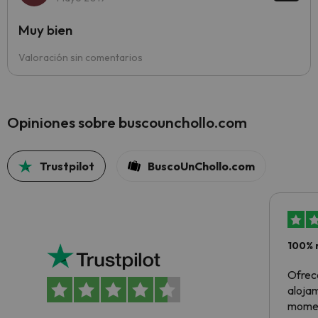
Muy bien
Valoración sin comentarios
Opiniones sobre buscounchollo.com
Trustpilot
BuscoUnChollo.com
100% 
Ofrec
alojam
momen