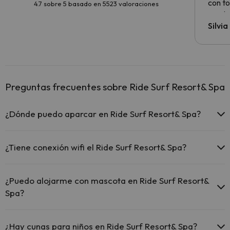
con to
4.7 sobre 5 basado en 5523 valoraciones
precio
Silvi
Preguntas frecuentes sobre Ride Surf Resort& Spa
¿Dónde puedo aparcar en Ride Surf Resort& Spa?
Si te alojas en Ride Surf Resort& Spa tienes estas posibilidades de
aparcamiento (bajo disponibilidad):
¿Tiene conexión wifi el Ride Surf Resort& Spa?
Parking exterior gratuito
El Ride Surf Resort& Spa ofrece Wi-Fi gratuito en todo el hotel.
Hay zonas de aparcamiento (públicas o privadas) cerca del
¿Puedo alojarme con mascota en Ride Surf Resort&
alojamiento. Pueden ser de pago.
Spa?
En Ride Surf Resort& Spa no se admiten mascotas.
¿Hay cunas para niños en Ride Surf Resort& Spa?