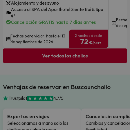
Alojamiento y desayuno
Acceso al SPA del Aparthotel Siente Boí & Spa
4*
Fechas 
Cancelación GRATIS hasta 7 días antes
de sept
2 noches desde
Fechas para viajar: hasta el 13
72
de septiembre de 2026.
€
/pers.
Ver todos los chollos
Ventajas de reservar en Buscounchollo
Trustpilot
4.7/5
Expertos en viajes
Cancela sin compli
Seleccionamos a mano solo los
Cambios y cancelacion
chollos que valen la pena.
flexibilidad.