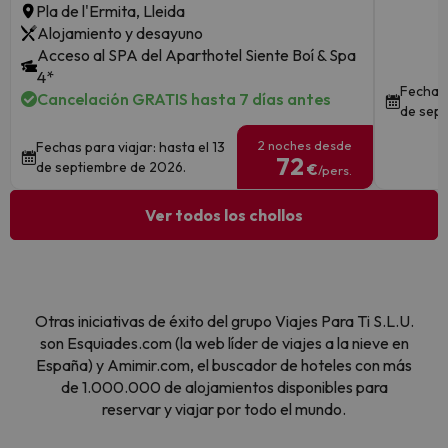
Pla de l'Ermita, Lleida
Alojamiento y desayuno
Acceso al SPA del Aparthotel Siente Boí & Spa
4*
Fechas 
Cancelación GRATIS hasta 7 días antes
de sept
2 noches desde
Fechas para viajar: hasta el 13
72
de septiembre de 2026.
€
/pers.
Ver todos los chollos
Otras iniciativas de éxito del grupo Viajes Para Ti S.L.U.
son Esquiades.com (la web líder de viajes a la nieve en
España) y Amimir.com, el buscador de hoteles con más
de 1.000.000 de alojamientos disponibles para
reservar y viajar por todo el mundo.