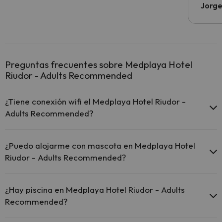
Jorge
Preguntas frecuentes sobre Medplaya Hotel
Riudor - Adults Recommended
¿Tiene conexión wifi el Medplaya Hotel Riudor -
Adults Recommended?
El Medplaya Hotel Riudor - Adults Recommended ofrece Wi-
Fi gratuito en todo el hotel.
¿Puedo alojarme con mascota en Medplaya Hotel
El Medplaya Hotel Riudor - Adults Recommended ofrece Wi-
Riudor - Adults Recommended?
Fi gratuito en zonas comunes.
El Medplaya Hotel Riudor - Adults Recommended dispone de
En Medplaya Hotel Riudor - Adults Recommended no se admiten
Wi-Fi.
mascotas.
¿Hay piscina en Medplaya Hotel Riudor - Adults
Recommended?