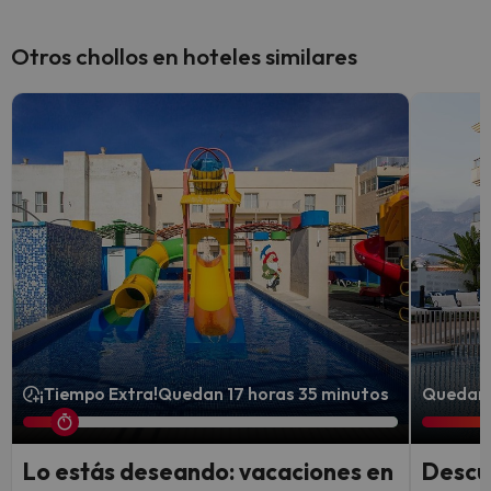
Otros chollos en hoteles similares
¡Tiempo Extra!
Quedan 17 horas 35 minutos
Quedan 5
Lo estás deseando: vacaciones en
Descub