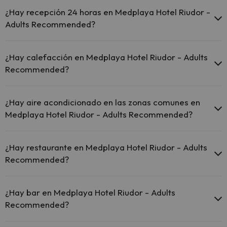
Sí, Medplaya Hotel Riudor - Adults Recommended tiene piscina (este
servicio puede ser de pago) Aquí tienes más info sobre la piscina y
¿Hay recepción 24 horas en Medplaya Hotel Riudor -
otras instalaciones.
Adults Recommended?
Piscina al aire libre (temporada de verano)
Sí, Medplaya Hotel Riudor - Adults Recommended tiene recepción
Piscina al aire libre (toda la temporada)
24 horas.
¿Hay calefacción en Medplaya Hotel Riudor - Adults
Recommended?
Sí, Medplaya Hotel Riudor - Adults Recommended tiene calefacción
en las zonas comunes.
¿Hay aire acondicionado en las zonas comunes en
Medplaya Hotel Riudor - Adults Recommended?
Sí, Medplaya Hotel Riudor - Adults Recommended tiene aire
acondicionado en las zonas comunes.
¿Hay restaurante en Medplaya Hotel Riudor - Adults
Recommended?
Sí, Medplaya Hotel Riudor - Adults Recommended tiene restaurante.
¿Hay bar en Medplaya Hotel Riudor - Adults
Recommended?
Sí, Medplaya Hotel Riudor - Adults Recommended tiene bar.