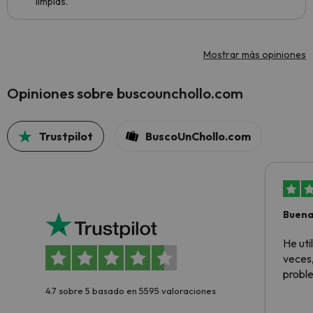
limpias.
Mostrar más opiniones
Opiniones sobre buscounchollo.com
Trustpilot
BuscoUnChollo.com
Buena
aloja
He ut
veces,
proble
4.7 sobre 5 basado en 5595 valoraciones