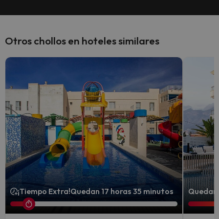
Otros chollos en hoteles similares
¡Tiempo Extra!
Quedan 17 horas 35 minutos
Quedan 5