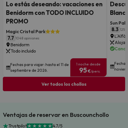
Lo estás deseando: vacaciones en
Descub
Benidorm con TODO INCLUIDO
Blanca
PROMO
Sun Pala
8.3
1258
Magic Cristal Park
L'Alfàs
7.7
1048 opiniones
Alojam
Benidorm
Cance
Todo incluido
Fechas 
1 noche desde
Fechas para viajar: hasta el 11 de
95
noviem
septiembre de 2026.
€
/pers.
Ver todos los chollos
Ventajas de reservar en Buscounchollo
Trustpilot
4.7/5