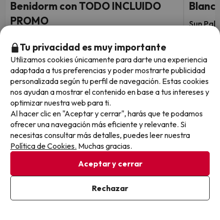
Benidorm con TODO INCLUIDO
Blanca
PROMO
Sun Pala
8.3
1258
Magic Cristal Park
Tu privacidad es muy importante
L'Alfàs
7.7
1048 opiniones
Alojam
Utilizamos cookies únicamente para darte una experiencia
Benidorm
Cance
adaptada a tus preferencias y poder mostrarte publicidad
Todo incluido
personalizada según tu perfil de navegación. Estas cookies
nos ayudan a mostrar el contenido en base a tus intereses y
Fechas 
1 noche desde
Fechas para viajar: hasta el 11 de
95
optimizar nuestra web para ti.
noviem
septiembre de 2026.
€
/pers.
Al hacer clic en "Aceptar y cerrar", harás que te podamos
ofrecer una navegación más eficiente y relevante. Si
Ver todos los chollos
necesitas consultar más detalles, puedes leer nuestra
Política de Cookies.
Muchas gracias.
Aceptar y cerrar
Otras iniciativas de éxito del grupo Viajes Para Ti S.L.U.
Rechazar
son Esquiades.com (la web líder de viajes a la nieve en
España) y Amimir.com, el buscador de hoteles con más
de 1.000.000 de alojamientos disponibles para