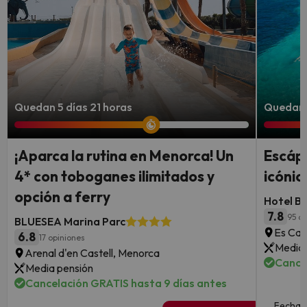
Quedan 5 días 21 horas
Quedan 4
¡Aparca la rutina en Menorca! Un
Escápa
4* con toboganes ilimitados y
icónic
opción a ferry
Hotel B
7.8
95 op
BLUESEA Marina Parc
Es Can
6.8
17 opiniones
Media 
Arenal d'en Castell, Menorca
Cance
Media pensión
Cancelación GRATIS hasta 9 días antes
Fechas 