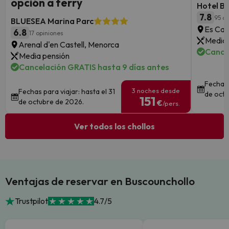
opción a ferry
Hotel B
7.8
95 op
BLUESEA Marina Parc
Es Can
6.8
17 opiniones
Media 
Arenal d'en Castell, Menorca
Cance
Media pensión
Cancelación GRATIS hasta 9 días antes
Fechas 
3 noches desde
Fechas para viajar: hasta el 31
de octu
151
de octubre de 2026.
€
/pers.
Ver todos los chollos
Ventajas de reservar en Buscounchollo
Trustpilot
4.7/5