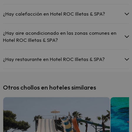
Piscina al aire libre (temporada de verano)
Sí, Hotel ROC Illetas & SPA tiene recepción 24 horas.
¿Hay calefacción en Hotel ROC Illetas & SPA?
Sí, Hotel ROC Illetas & SPA tiene calefacción en las zonas comunes.
¿Hay aire acondicionado en las zonas comunes en
Hotel ROC Illetas & SPA?
Sí, Hotel ROC Illetas & SPA tiene aire acondicionado en las zonas
comunes.
¿Hay restaurante en Hotel ROC Illetas & SPA?
Sí, Hotel ROC Illetas & SPA tiene restaurante.
Otros chollos en hoteles similares