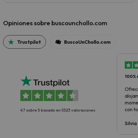
Opiniones sobre buscounchollo.com
Trustpilot
BuscoUnChollo.com
100% 
Ofrec
alojam
momen
con to
4.7 sobre 5 basado en 5523 valoraciones
precio
Silvi