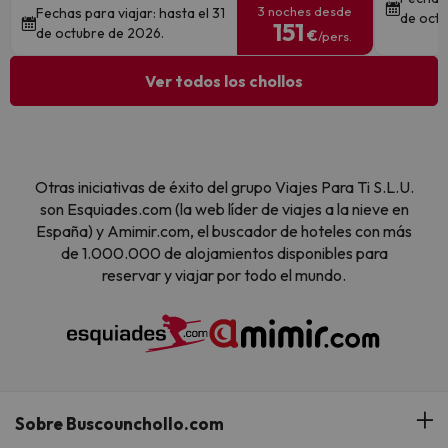
3 noches desde
Fechas para viajar: hasta el 31
de octu
151
de octubre de 2026.
€
/pers.
Ver todos los chollos
Otras iniciativas de éxito del grupo Viajes Para Ti S.L.U.
son Esquiades.com (la web líder de viajes a la nieve en
España) y Amimir.com, el buscador de hoteles con más
de 1.000.000 de alojamientos disponibles para
reservar y viajar por todo el mundo.
Sobre Buscounchollo.com