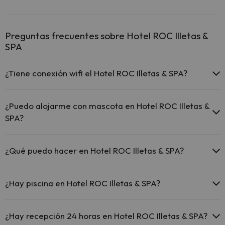
Preguntas frecuentes sobre Hotel ROC Illetas &
SPA
¿Tiene conexión wifi el Hotel ROC Illetas & SPA?
El Hotel ROC Illetas & SPA ofrece Wi-Fi gratuito en todo el
hotel.
¿Puedo alojarme con mascota en Hotel ROC Illetas &
El Hotel ROC Illetas & SPA ofrece Wi-Fi gratuito en zonas
SPA?
comunes.
El Hotel ROC Illetas & SPA dispone de Wi-Fi.
En Hotel ROC Illetas & SPA no se admiten mascotas.
¿Qué puedo hacer en Hotel ROC Illetas & SPA?
El Hotel ROC Illetas & SPA dispone de las siguientes actividades
(algunas pueden ser de pago).
¿Hay piscina en Hotel ROC Illetas & SPA?
Masajista
Sí, Hotel ROC Illetas & SPA tiene piscina (este servicio puede ser de
pago) Aquí tienes más info sobre la piscina y otras instalaciones.
¿Hay recepción 24 horas en Hotel ROC Illetas & SPA?