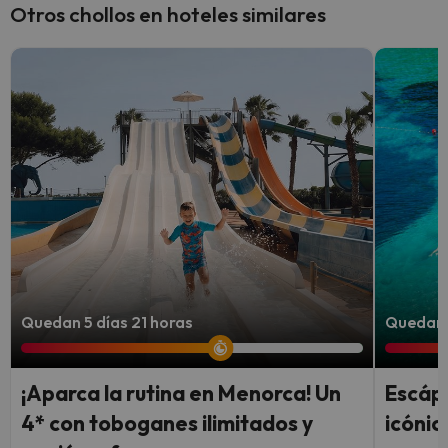
Otros chollos en hoteles similares
Quedan 5 días 21 horas
Quedan 4
¡Aparca la rutina en Menorca! Un
Escápa
4* con toboganes ilimitados y
icónic