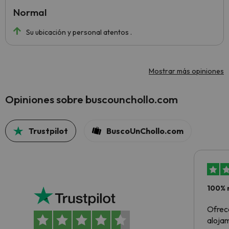
Normal
Su ubicación y personal atentos .
Mostrar más opiniones
Opiniones sobre buscounchollo.com
Trustpilot
BuscoUnChollo.com
100% 
Ofrec
alojam