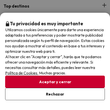
¿Quiénes somos?
Top destinos
Tarjeta Regalo
Hoteles Andalucía
Top viajes destacados
Tu privacidad es muy importante
Buscounchollo en los medios
Hoteles Andorra
Utilizamos cookies únicamente para darte una experiencia
Blog
Viajes con Niños
adaptada a tus preferencias y poder mostrarte publicidad
Top fechas destacadas
Hoteles Cataluña
personalizada según tu perfil de navegación. Estas cookies
Web Corporativa
Viajes de Ciudad
nos ayudan a mostrar el contenido en base a tus intereses y
Hoteles Portugal
Verano
optimizar nuestra web para ti.
Info y ayuda
Proveedores
Viajes de Novios
Al hacer clic en "Aceptar y cerrar", harás que te podamos
Hoteles Valencia
Puente de Agosto
ofrecer una navegación más eficiente y relevante. Si
Opiniones de nuestros clientes
Viajes con mascotas
Contáctanos
necesitas consultar más detalles, puedes leer nuestra
Descarga GRATIS nuestra app
Hoteles Galicia
Vacaciones en Agosto
Política de Cookies.
Muchas gracias.
Más de 3 MILLONES de descargas y una valoración de 4,7/5.
Viajes para grupos
Chollos con Todo Incluido
Preguntas frecuentes
Hoteles en Islas
Vacaciones en Septiembre
Aceptar y cerrar
Chollos en la playa
Hoteles Salou
Vacaciones en Octubre
Rechazar
Chollos con Vuelo Incluido
Vacaciones en Noviembre
Hoteles con toboganes