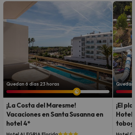
Quedan 6 días 23 horas
Quedan 
¡La Costa del Maresme!
¡El pl
Vacaciones en Santa Susanna en
Hotel 
hotel 4*
tobog
Hotel ALEGRIA Florida
Hotel Ga