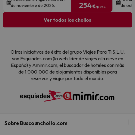
254
de noviembre de 2026.
de octu
€
/pers.
Ver todos los chollos
Otras iniciativas de éxito del grupo Viajes Para Ti S.L.U.
son Esquiades.com (la web líder de viajes a la nieve en
España) y Amimir.com, el buscador de hoteles con más
de 1.000.000 de alojamientos disponibles para
reservar y viajar por todo el mundo.
Sobre Buscounchollo.com