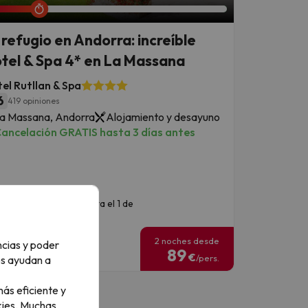
 refugio en Andorra: increíble
tel & Spa 4* en La Massana
el Rutllan & Spa
6
419 opiniones
a Massana, Andorra
Alojamiento y desayuno
ancelación GRATIS hasta 3 días antes
echas disponibles: hasta el 1 de
iciembre de 2026.
2 noches desde
ncias y poder
89
€
/pers.
os ayudan a
ás eficiente y
ies.
Muchas