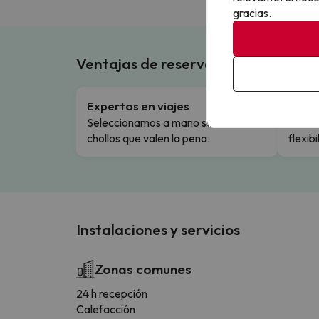
gracias.
Ventajas de reservar en Buscouncho
Expertos en viajes
Cance
Seleccionamos a mano solo los
Cambio
chollos que valen la pena.
flexibi
Instalaciones y servicios
Zonas comunes
24 h recepción
Calefacción