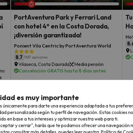
a
PortAventura Park y Ferrari Land
Tu
í
con hotel 4* en la Costa Dorada,
Ho
¡diversión garantizada!
Hot
8.
Ponient Vila Centric by PortAventura World
L
8.7
C
1387 opiniones
Vilaseca, Costa Daurada
Media pensión
uno
Cancelación GRATIS hasta 8 días antes
a
F
d
Fechas para viajar: hasta el 7 de
cidad es muy importante
enero de 2027.
sde
2 noches desde
s únicamente para darte una experiencia adaptada a tus prefere
135
€
rs.
/pers.
dad personalizada según tu perfil de navegación. Estas cookies n
ido en base a tus intereses y optimizar nuestra web para ti.
Ver todos los chollos
"Aceptar y cerrar", harás que te podamos ofrecer una navegación m
esitas consultar más detalles, puedes leer nuestra
Política de Cook