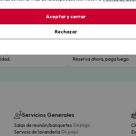
Aceptar y cerrar
llo
Rechazar
la sin complicaciones
Paga a tu ritmo
s y cancelaciones con total
Fracciona o financia tu viaje.
lidad.
Reserva ahora, paga luego.
Servicios Generales
Salas de reunión/banquetes
Cl
De pago
Servicio de lavandería
Es
De pago