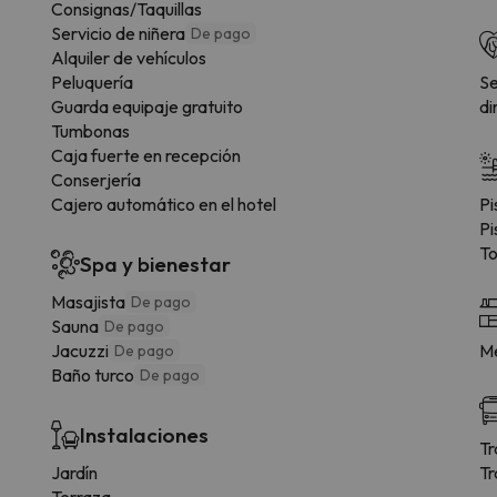
Consignas/Taquillas
Servicio de niñera
De pago
Alquiler de vehículos
Peluquería
Se
Guarda equipaje gratuito
di
Tumbonas
Caja fuerte en recepción
Conserjería
Cajero automático en el hotel
Pi
Pi
To
Spa y bienestar
Masajista
De pago
Sauna
De pago
Jacuzzi
Me
De pago
Baño turco
De pago
Instalaciones
Tr
Jardín
Tr
Terraza