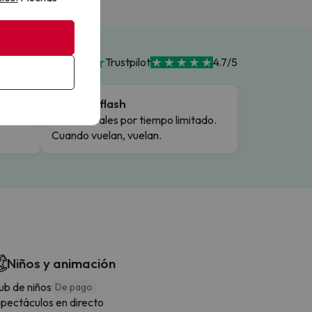
Trustpilot
4.7/5
Ofertas flash
Precios reales por tiempo limitado.
Cuando vuelan, vuelan.
Niños y animación
ub de niños
De pago
pectáculos en directo