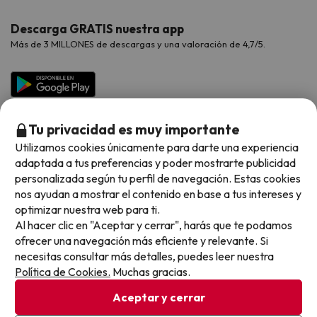
Hoteles Valencia
Puente de Agosto
Opiniones de nuestros clientes
Viajes con mascotas
Contáctanos
Descarga GRATIS nuestra app
Hoteles Galicia
Vacaciones en Agosto
Más de 3 MILLONES de descargas y una valoración de 4,7/5.
Viajes para grupos
Chollos con Todo Incluido
Preguntas frecuentes
Hoteles en Islas
Vacaciones en Septiembre
Chollos en la playa
Hoteles Salou
Vacaciones en Octubre
Chollos con Vuelo Incluido
Vacaciones en Noviembre
Tu privacidad es muy importante
Hoteles con toboganes
Utilizamos cookies únicamente para darte una experiencia
adaptada a tus preferencias y poder mostrarte publicidad
Selección de la Newsletter
personalizada según tu perfil de navegación. Estas cookies
nos ayudan a mostrar el contenido en base a tus intereses y
Métodos de pago disponibles
Los favoritos de nuestros clientes
optimizar nuestra web para ti.
Al hacer clic en "Aceptar y cerrar", harás que te podamos
ofrecer una navegación más eficiente y relevante. Si
necesitas consultar más detalles, puedes leer nuestra
Política de Cookies.
Muchas gracias.
Condiciones generales
Privacidad datos
Aceptar y cerrar
Política de cookies