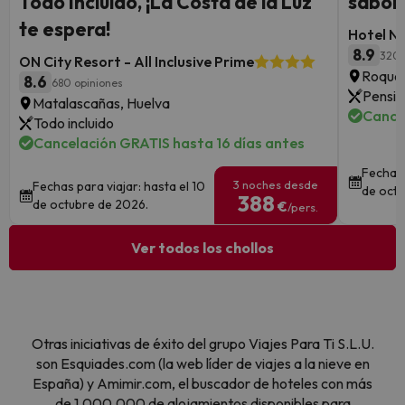
Todo Incluido, ¡La Costa de la Luz
sabor 
te espera!
Hotel N
8.9
3204
ON City Resort - All Inclusive Prime
Roquet
8.6
680 opiniones
Pensió
Matalascañas, Huelva
Cance
Todo incluido
Cancelación GRATIS hasta 16 días antes
Fechas 
3 noches desde
Fechas para viajar: hasta el 10
de octu
388
de octubre de 2026.
€
/pers.
Ver todos los chollos
Otras iniciativas de éxito del grupo Viajes Para Ti S.L.U.
son Esquiades.com (la web líder de viajes a la nieve en
España) y Amimir.com, el buscador de hoteles con más
de 1.000.000 de alojamientos disponibles para