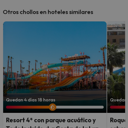
las zonas comunes.
Otros chollos en hoteles similares
Quedan 4 días 18 horas
Quedan 
Resort 4* con parque acuático y
Roque