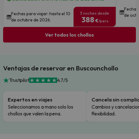
Fechas 
3 noches desde
Fechas para viajar: hasta el 10
de octu
388
de octubre de 2026.
€
/pers.
Ver todos los chollos
Ventajas de reservar en Buscounchollo
Trustpilot
4.7/5
Expertos en viajes
Cancela sin compli
Seleccionamos a mano solo los
Cambios y cancelacion
chollos que valen la pena.
flexibilidad.