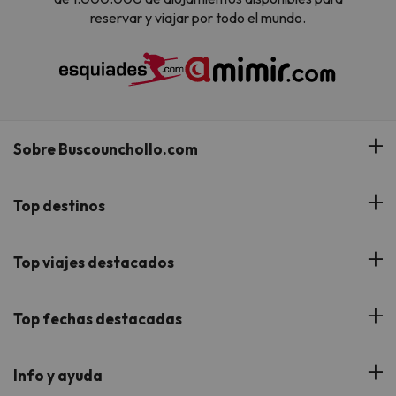
reservar y viajar por todo el mundo.
Sobre Buscounchollo.com
¿Quiénes somos?
Top destinos
Tarjeta Regalo
Hoteles Andalucía
Top viajes destacados
Buscounchollo en los medios
Hoteles Andorra
Blog
Viajes con Niños
Top fechas destacadas
Hoteles Cataluña
Web Corporativa
Viajes de Ciudad
Hoteles Portugal
Verano
Info y ayuda
Proveedores
Viajes de Novios