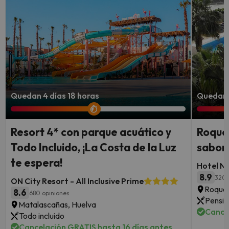
Quedan 4 días 18 horas
Quedan 
Resort 4* con parque acuático y
Roque
Todo Incluido, ¡La Costa de la Luz
sabor 
te espera!
Hotel N
8.9
3204
ON City Resort - All Inclusive Prime
Roquet
8.6
680 opiniones
Pensió
Matalascañas, Huelva
Cance
Todo incluido
Cancelación GRATIS hasta 16 días antes