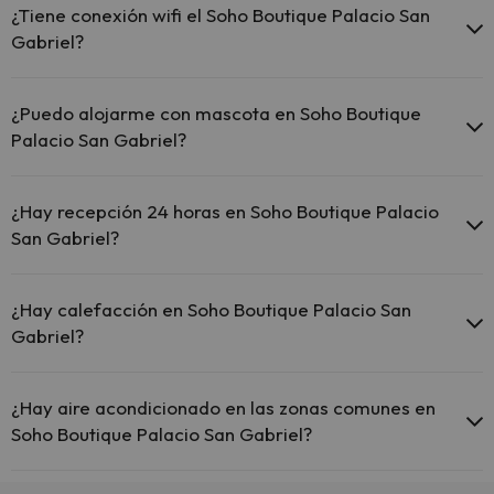
posibilidades de aparcamiento (bajo disponibilidad):
¿Tiene conexión wifi el Soho Boutique Palacio San
Gabriel?
Parking interior de pago
El Soho Boutique Palacio San Gabriel ofrece Wi-Fi gratuito
en zonas comunes.
¿Puedo alojarme con mascota en Soho Boutique
El Soho Boutique Palacio San Gabriel dispone de Wi-Fi.
Palacio San Gabriel?
En Soho Boutique Palacio San Gabriel no se admiten mascotas.
¿Hay recepción 24 horas en Soho Boutique Palacio
San Gabriel?
Sí, Soho Boutique Palacio San Gabriel tiene recepción 24 horas.
¿Hay calefacción en Soho Boutique Palacio San
Gabriel?
Sí, Soho Boutique Palacio San Gabriel tiene calefacción en las
zonas comunes.
¿Hay aire acondicionado en las zonas comunes en
Soho Boutique Palacio San Gabriel?
Sí, Soho Boutique Palacio San Gabriel tiene aire acondicionado en