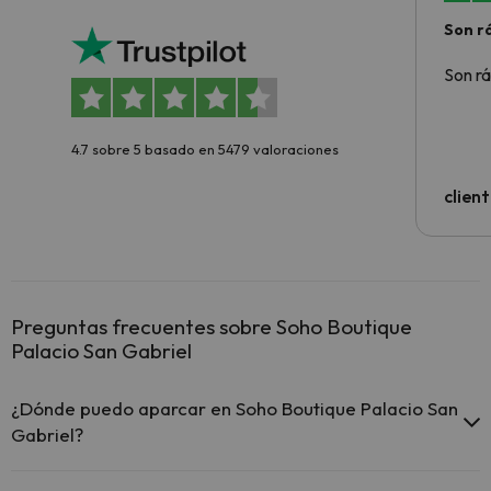
Son rá
Son rá
4.7 sobre 5 basado en 5479 valoraciones
clien
Preguntas frecuentes sobre Soho Boutique
Palacio San Gabriel
¿Dónde puedo aparcar en Soho Boutique Palacio San
Gabriel?
Si te alojas en Soho Boutique Palacio San Gabriel tienes estas