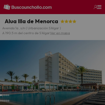
Alua Illa de Menorca
Avenida 1a , s/n ( Urbanización S’Algar )
A 190.5 m del centro de S'Algar
Ver en mapa