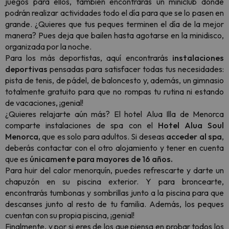
juegos para ellos, también encontrarás un miniclub donde
podrán realizar actividades todo el día para que se lo pasen en
grande. ¿Quieres que tus peques terminen el día de la mejor
manera? Pues deja que bailen hasta agotarse en la minidisco,
organizada por la noche.
Para los más deportistas, aquí encontrarás
instalaciones
deportivas
pensadas para satisfacer todas tus necesidades:
pista de tenis, de pádel, de baloncesto y, además, un gimnasio
totalmente gratuito para que no rompas tu rutina ni estando
de vacaciones, ¡genial!
¿Quieres relajarte aún más? El hotel Alua Illa de Menorca
comparte instalaciones de spa con el
Hotel Alua Soul
Menorca,
que es solo para adultos. Si deseas
acceder al spa
,
deberás contactar con el otro alojamiento y tener en cuenta
que es
únicamente para mayores de 16 años.
Para huir del calor menorquín, puedes refrescarte y darte un
chapuzón en su piscina exterior. Y para broncearte,
encontrarás tumbonas y sombrillas junto a la piscina para que
descanses junto al resto de tu familia. Además, los peques
cuentan con su propia piscina, ¡genial!
Finalmente, y por si eres de los que piensa en probar todos los