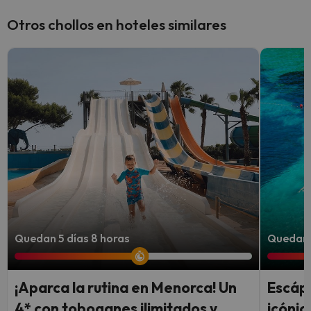
Otros chollos en hoteles similares
Quedan 5 días 8 horas
Quedan 
¡Aparca la rutina en Menorca! Un
Escápa
4* con toboganes ilimitados y
icónic