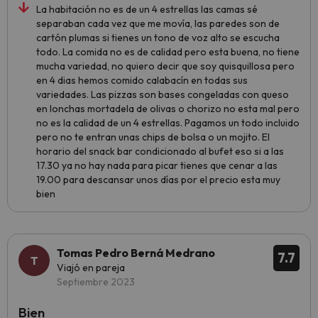
La habitación no es de un 4 estrellas las camas sé
separaban cada vez que me movía, las paredes son de
cartón plumas si tienes un tono de voz alto se escucha
todo. La comida no es de calidad pero esta buena, no tiene
mucha variedad, no quiero decir que soy quisquillosa pero
en 4 dias hemos comido calabacín en todas sus
variedades. Las pizzas son bases congeladas con queso
en lonchas mortadela de olivas o chorizo no esta mal pero
no es la calidad de un 4 estrellas. Pagamos un todo incluido
pero no te entran unas chips de bolsa o un mojito. El
horario del snack bar condicionado al bufet eso si a las
17.30 ya no hay nada para picar tienes que cenar a las
19.00 para descansar unos días por el precio esta muy
bien
Tomas Pedro Berná Medrano
7.7
Viajó en pareja
Septiembre 2023
Bien