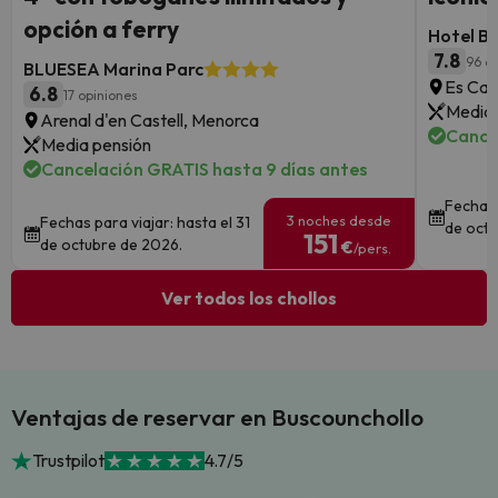
opción a ferry
Hotel B
7.8
96 o
BLUESEA Marina Parc
Es Can
6.8
17 opiniones
Media 
Arenal d'en Castell, Menorca
Cance
Media pensión
Cancelación GRATIS hasta 9 días antes
Fechas 
3 noches desde
Fechas para viajar: hasta el 31
de octu
151
de octubre de 2026.
€
/pers.
Ver todos los chollos
Ventajas de reservar en Buscounchollo
Trustpilot
4.7/5