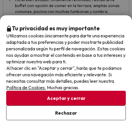
buffet con opción de comer en la terraza, amplias zonas
comunes, piscina con muchas tumbonas y sombra.
Ambiente familiar y tranquilo.
Tu privacidad es muy importante
Utilizamos cookies únicamente para darte una experiencia
Mar
adaptada a tus preferencias y poder mostrarte publicidad
Viajó en pareja
4.7
Agosto 2023
personalizada según tu perfil de navegación. Estas cookies
nos ayudan a mostrar el contenido en base a tus intereses y
Básico
optimizar nuestra web para ti.
Al hacer clic en "Aceptar y cerrar", harás que te podamos
La piscina del hotel, el que no te tuvieras que pelear por
ofrecer una navegación más eficiente y relevante. Si
una hamaca!!
necesitas consultar más detalles, puedes leer nuestra
Política de Cookies.
Muchas gracias.
Todos los turnos de comida , repetitiva para comer
siempre lo mismo para cenar igual, habían muchas
Aceptar y cerrar
bandejas con cosas de relleno para que parecieran que
habían mas cosas de comer, sinceramente mo volveré a
Rechazar
ese hotel!!