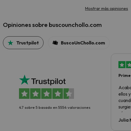
Mostrar más opiniones
Opiniones sobre buscounchollo.com
Trustpilot
BuscoUnChollo.com
Primer
sencil
Acabo
ellos 
cuando
surgie
4.7 sobre 5 basado en 5554 valoraciones
cómo s
todo v
Julia