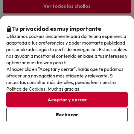
Ver todos los chollos
Tu privacidad es muy importante
Utilizamos cookies únicamente para darte una experiencia
Otras iniciativas de éxito del grupo Viajes Para Ti S.L.U.
adaptada a tus preferencias y poder mostrarte publicidad
son Esquiades.com (la web líder de viajes a la nieve en
personalizada según tu perfil de navegación. Estas cookies
España) y Amimir.com, el buscador de hoteles con más
nos ayudan a mostrar el contenido en base a tus intereses y
de 1.000.000 de alojamientos disponibles para
optimizar nuestra web para ti.
reservar y viajar por todo el mundo.
Al hacer clic en "Aceptar y cerrar", harás que te podamos
ofrecer una navegación más eficiente y relevante. Si
necesitas consultar más detalles, puedes leer nuestra
Política de Cookies.
Muchas gracias.
Aceptar y cerrar
Sobre Buscounchollo.com
Rechazar
¿Quiénes somos?
Top destinos