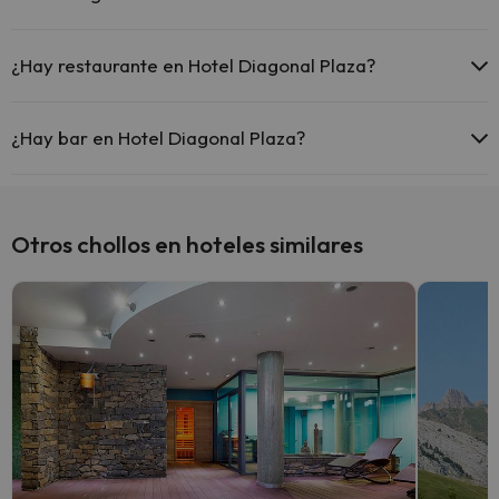
Sí, Hotel Diagonal Plaza tiene aire acondicionado en las zonas
comunes.
¿Hay restaurante en Hotel Diagonal Plaza?
Sí, Hotel Diagonal Plaza tiene restaurante.
¿Hay bar en Hotel Diagonal Plaza?
Sí, Hotel Diagonal Plaza tiene bar.
Otros chollos en hoteles similares