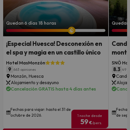
Quedan 6 días 18 horas
Quedan 
¡Especial Huesca! Desconexión en
Canda
el spa y magia en un castillo único
montañ
Hotel MasMonzón
SNÖ Hot
9
8.3
663 opiniones
49 o
Monzón, Huesca
Canda
Alojamiento y desayuno
Alojam
Cancelación GRATIS hasta 4 días antes
Cance
Fechas para viajar: hasta el 31 de
Fechas 
octubre de 2026.
de sept
1 noche desde
59
€
/pers.