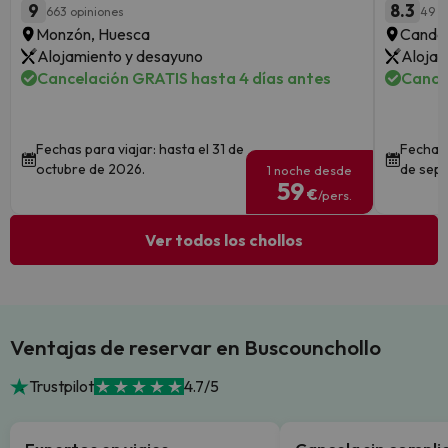
9
8.3
663 opiniones
49 o
Monzón, Huesca
Canda
Alojamiento y desayuno
Alojam
Cancelación GRATIS hasta 4 días antes
Cance
Fechas para viajar: hasta el 31 de
Fechas 
octubre de 2026.
de sept
1 noche desde
59
€
/pers.
Ver todos los chollos
Ventajas de reservar en Buscounchollo
Trustpilot
4.7/5