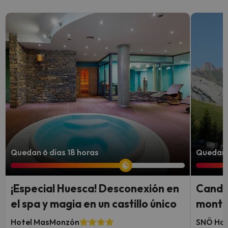
Quedan 6 días 18 horas
Quedan 
¡Especial Huesca! Desconexión en
Canda
el spa y magia en un castillo único
montañ
Hotel MasMonzón
SNÖ Hot