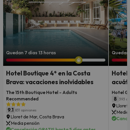
Quedan 7 días 13 horas
Quedan 
Hotel Boutique 4* en la Costa
Hotel 
Brava: vacaciones inolvidables
acuáti
The 15th Boutique Hotel - Adults
Hotel G
Recommended
8
393 op
Lloret
9.1
831 opiniones
Media 
Lloret de Mar, Costa Brava
Cance
Media pensión
Cancelación GRATIS hasta 5 días antes