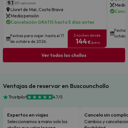
9.1
831 opiniones
Media 
Lloret de Mar, Costa Brava
Cance
Media pensión
Cancelación GRATIS hasta 5 días antes
Fechas 
2 noches desde
Fechas para viajar: hasta el 17
octubre
144
de octubre de 2026.
€
/pers.
Ver todos los chollos
Ventajas de reservar en Buscounchollo
Trustpilot
4.7/5
Expertos en viajes
Cancela sin compli
Seleccionamos a mano solo los
Cambios y cancelacion
chollos que valen la pena.
flexibilidad.