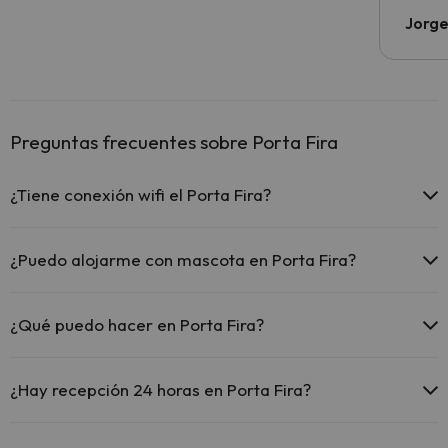
Jorge
Preguntas frecuentes sobre Porta Fira
¿Tiene conexión wifi el Porta Fira?
El Porta Fira ofrece Wi-Fi gratuito en todo el hotel.
El Porta Fira ofrece Wi-Fi gratuito en zonas comunes.
¿Puedo alojarme con mascota en Porta Fira?
El Porta Fira dispone de Wi-Fi.
En Porta Fira no se admiten mascotas.
¿Qué puedo hacer en Porta Fira?
El Porta Fira dispone de las siguientes actividades (algunas pueden
ser de pago).
¿Hay recepción 24 horas en Porta Fira?
Masajista
Sí, Porta Fira tiene recepción 24 horas.