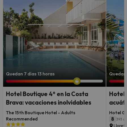
Quedan 7 días 13 horas
Quedan 
Hotel Boutique 4* en la Costa
Hotel 
Brava: vacaciones inolvidables
acuáti
The 15th Boutique Hotel - Adults
Hotel G
Recommended
8
393 op
Lloret