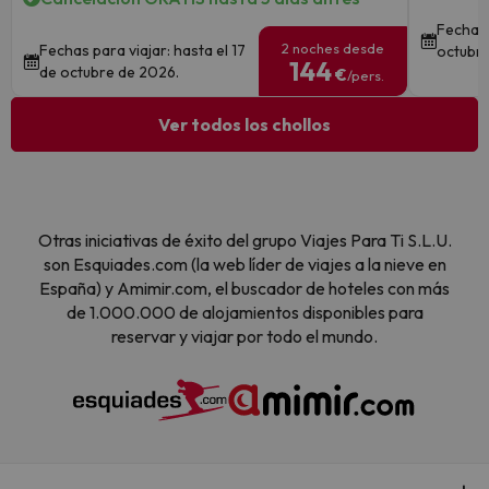
Fechas 
2 noches desde
Fechas para viajar: hasta el 17
octubre
144
de octubre de 2026.
€
/pers.
Ver todos los chollos
Otras iniciativas de éxito del grupo Viajes Para Ti S.L.U.
son Esquiades.com (la web líder de viajes a la nieve en
España) y Amimir.com, el buscador de hoteles con más
de 1.000.000 de alojamientos disponibles para
reservar y viajar por todo el mundo.