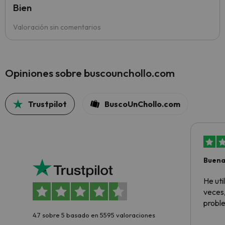
Bien
Valoración sin comentarios
Opiniones sobre buscounchollo.com
Trustpilot
BuscoUnChollo.com
Buena
aloja
He ut
veces,
proble
4.7 sobre 5 basado en 5595 valoraciones