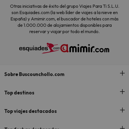
Otras iniciativas de éxito del grupo Viajes Para Ti S.L.U.
son Esquiades.com (la web líder de viajes a la nieve en
España) y Amimir.com, el buscador de hoteles con más
de 1.000.000 de alojamientos disponibles para
reservar y viajar por todo el mundo.
Sobre Buscounchollo.com
¿Quiénes somos?
Top destinos
Tarjeta Regalo
Hoteles Andalucía
Top viajes destacados
Buscounchollo en los medios
Hoteles Andorra
Blog
Viajes con Niños