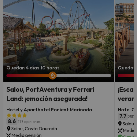
Quedan 4 días 10 horas
Quedan 2
Salou, PortAventura y Ferrari
¡Escap
Land: ¡emoción asegurada!
verano
Hotel y Aparthotel Ponient Marinada
Hotel C
7.7
2517 
8.6
278 opiniones
Salou,
Salou, Costa Daurada
Media 
Media pensión