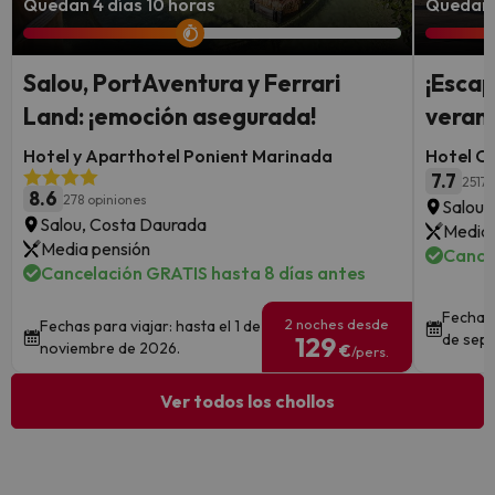
Quedan 4 días 10 horas
Quedan 2
Salou, PortAventura y Ferrari
¡Escap
Land: ¡emoción asegurada!
verano
Hotel y Aparthotel Ponient Marinada
Hotel C
7.7
2517 
8.6
278 opiniones
Salou,
Salou, Costa Daurada
Media 
Media pensión
Cance
Cancelación GRATIS hasta 8 días antes
Fechas 
2 noches desde
Fechas para viajar: hasta el 1 de
de sept
129
noviembre de 2026.
€
/pers.
Ver todos los chollos