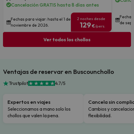
Cance
Cancelación GRATIS hasta 8 días antes
Fechas 
2 noches desde
Fechas para viajar: hasta el 1 de
de sept
129
noviembre de 2026.
€
/pers.
Ver todos los chollos
Ventajas de reservar en Buscounchollo
Trustpilot
4.7/5
Expertos en viajes
Cancela sin compli
Seleccionamos a mano solo los
Cambios y cancelacion
chollos que valen la pena.
flexibilidad.