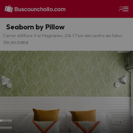
Seaborn by Pillow
Carrer d'Alfons V el Magnànim, 21
A 1.7 km del centro de Salou
Ver en mapa