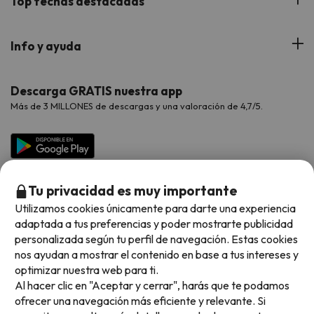
Top fechas destacadas
Hoteles Cataluña
Web Corporativa
Viajes de Ciudad
Hoteles Portugal
Verano
Info y ayuda
Proveedores
Viajes de Novios
Hoteles Valencia
Puente de Agosto
Opiniones de nuestros clientes
Viajes con mascotas
Contáctanos
Descarga GRATIS nuestra app
Hoteles Galicia
Vacaciones en Agosto
Más de 3 MILLONES de descargas y una valoración de 4,7/5.
Viajes para grupos
Chollos con Todo Incluido
Preguntas frecuentes
Hoteles en Islas
Vacaciones en Septiembre
Chollos en la playa
Hoteles Salou
Vacaciones en Octubre
Chollos con Vuelo Incluido
Vacaciones en Noviembre
Tu privacidad es muy importante
Hoteles con toboganes
Utilizamos cookies únicamente para darte una experiencia
adaptada a tus preferencias y poder mostrarte publicidad
Selección de la Newsletter
personalizada según tu perfil de navegación. Estas cookies
nos ayudan a mostrar el contenido en base a tus intereses y
Métodos de pago disponibles
Los favoritos de nuestros clientes
optimizar nuestra web para ti.
Al hacer clic en "Aceptar y cerrar", harás que te podamos
ofrecer una navegación más eficiente y relevante. Si