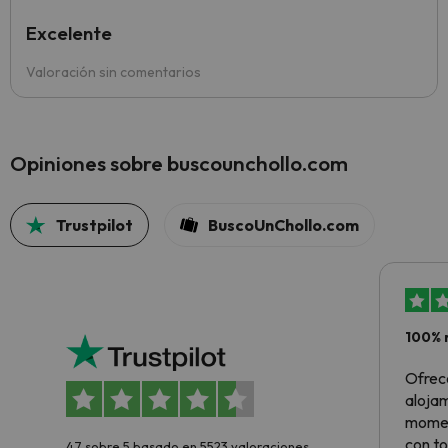
Excelente
Valoración sin comentarios
Opiniones sobre buscounchollo.com
Trustpilot
BuscoUnChollo.com
100% 
Ofrec
alojam
momen
con to
4.7 sobre 5 basado en 5523 valoraciones