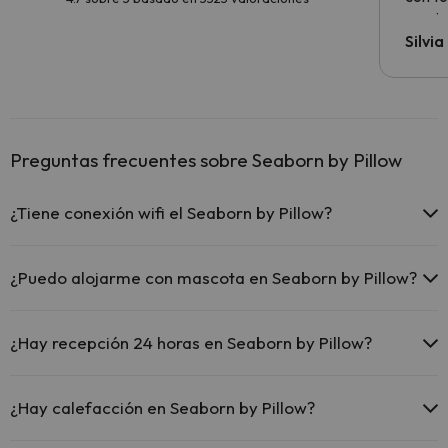
precio
Silvi
Preguntas frecuentes sobre Seaborn by Pillow
¿Tiene conexión wifi el Seaborn by Pillow?
El Seaborn by Pillow ofrece Wi-Fi gratuito en zonas comunes.
¿Puedo alojarme con mascota en Seaborn by Pillow?
En Seaborn by Pillow no se admiten mascotas.
¿Hay recepción 24 horas en Seaborn by Pillow?
Sí, Seaborn by Pillow tiene recepción 24 horas.
¿Hay calefacción en Seaborn by Pillow?