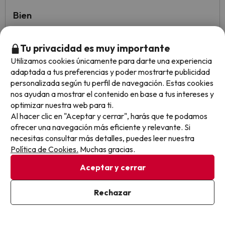
Bien
Lo mejor el precio
Tu privacidad es muy importante
Lo peor, la gallinas correteando por la zona de piscina.
Utilizamos cookies únicamente para darte una experiencia
adaptada a tus preferencias y poder mostrarte publicidad
personalizada según tu perfil de navegación. Estas cookies
nos ayudan a mostrar el contenido en base a tus intereses y
Eduardo
Viajó en pareja
7.1
optimizar nuestra web para ti.
Noviembre 2025
Al hacer clic en "Aceptar y cerrar", harás que te podamos
ofrecer una navegación más eficiente y relevante. Si
Bien
necesitas consultar más detalles, puedes leer nuestra
Política de Cookies.
Muchas gracias.
En la habitación hacía frío y no había forma de subir la
temperatura. El entretenimiento nocturno muy malo, la
Aceptar y cerrar
verdad.
Si no alquilas un coche y te vas al sur no ves el sol
Rechazar