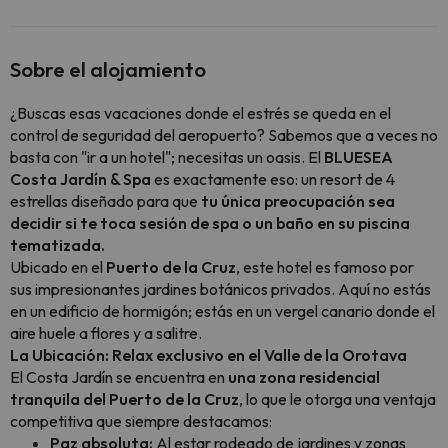
Sobre el alojamiento
¿Buscas esas vacaciones donde el estrés se queda en el
control de seguridad del aeropuerto? Sabemos que a veces no
basta con "ir a un hotel"; necesitas un oasis. El
BLUESEA
Costa Jardín & Spa
es exactamente eso: un resort de 4
estrellas diseñado para que
tu única preocupación sea
decidir si te toca sesión de spa o un baño en su piscina
tematizada.
Ubicado en el
Puerto de la Cruz
, este hotel es famoso por
sus impresionantes jardines botánicos privados. Aquí no estás
en un edificio de hormigón; estás en un vergel canario donde el
aire huele a flores y a salitre.
La Ubicación: Relax exclusivo en el Valle de la Orotava
El Costa Jardín se encuentra en
una zona residencial
tranquila del Puerto de la Cruz
, lo que le otorga una ventaja
competitiva que siempre destacamos:
Paz absoluta:
Al estar rodeado de jardines y zonas