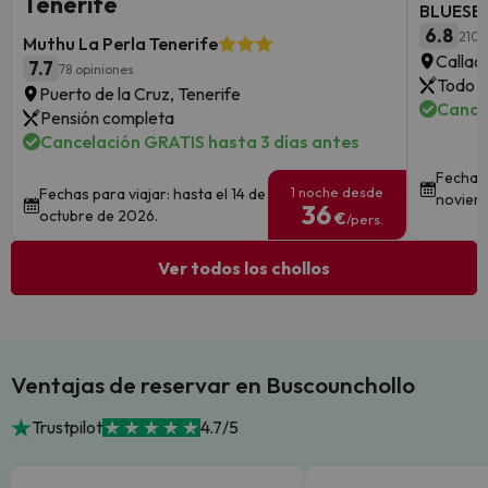
Tenerife
BLUESEA
6.8
210 
Muthu La Perla Tenerife
Callao
7.7
78 opiniones
Todo i
Puerto de la Cruz, Tenerife
Cance
Pensión completa
Cancelación GRATIS hasta 3 días antes
Fechas 
1 noche desde
Fechas para viajar: hasta el 14 de
noviem
36
octubre de 2026.
€
/pers.
Ver todos los chollos
Ventajas de reservar en Buscounchollo
Trustpilot
4.7/5