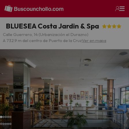
BLUESEA Costa Jardin & Spa
Calle Guerrero, 14 (Urbanización el Durazno)
A 732.9 m del centro de Puerto de la Cruz
Ver en mapa