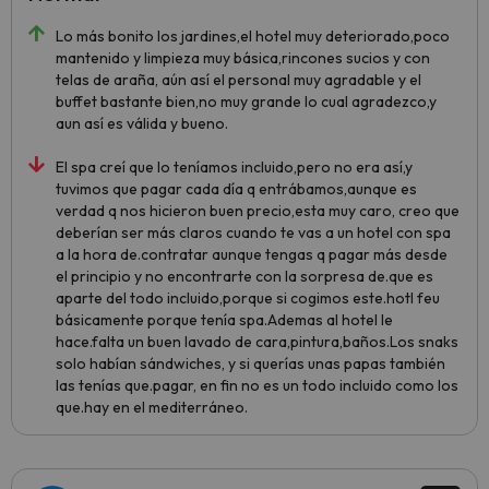
Lo más bonito los jardines,el hotel muy deteriorado,poco
mantenido y limpieza muy básica,rincones sucios y con
telas de araña, aún así el personal muy agradable y el
buffet bastante bien,no muy grande lo cual agradezco,y
aun así es válida y bueno.
El spa creí que lo teníamos incluido,pero no era así,y
tuvimos que pagar cada día q entrábamos,aunque es
verdad q nos hicieron buen precio,esta muy caro, creo que
deberían ser más claros cuando te vas a un hotel con spa
a la hora de.contratar aunque tengas q pagar más desde
el principio y no encontrarte con la sorpresa de.que es
aparte del todo incluido,porque si cogimos este.hotl feu
básicamente porque tenía spa.Ademas al hotel le
hace.falta un buen lavado de cara,pintura,baños.Los snaks
solo habían sándwiches, y si querías unas papas también
las tenías que.pagar, en fin no es un todo incluido como los
que.hay en el mediterráneo.