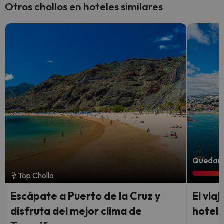
Otros chollos en hoteles similares
Quedan 2
Top Chollo
Escápate a Puerto de la Cruz y
El via
disfruta del mejor clima de
hotel 