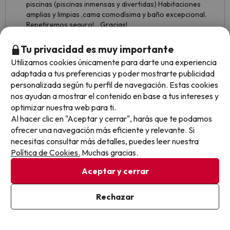
piscinas (piscinas inmensas y divertidas) Habitaciones
amplias y limpias ,cama comodísima y baño excepcional.
Repetiremos seguro!... Gracias!
No me a gustado leer las reseñas tan negativas de este
Tu privacidad es muy importante
hotel. La gente que opina "está en una ubicación apartada
Utilizamos cookies únicamente para darte una experiencia
de todo","la comida es repetitiva" ,"había gitanos y no me
adaptada a tus preferencias y poder mostrarte publicidad
podía bañar".. TODA ESA GENTE,que pague 500€ la
personalizada según tu perfil de navegación. Estas cookies
noche y que se vaya a un hotel de lujo. Por el precio de
nos ayudan a mostrar el contenido en base a tus intereses y
este hotel en pleno mes de Agosto a sido un regalazo y
optimizar nuestra web para ti.
una experiencia satisfactoria. Además este hotel es ideal
para ir con tus mascotas y con tus hijos. Que más queréis
Al hacer clic en "Aceptar y cerrar", harás que te podamos
!??....
ofrecer una navegación más eficiente y relevante. Si
necesitas consultar más detalles, puedes leer nuestra
Política de Cookies.
Muchas gracias.
Aceptar y cerrar
Rechazar