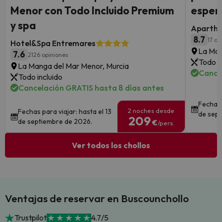
Menor con Todo Incluido Premium
espera
y spa
Apartho
8.7
17 op
Hotel&Spa Entremares
La Man
7.6
2126 opiniones
Todo i
La Manga del Mar Menor, Murcia
Cance
Todo incluido
Cancelación GRATIS hasta 8 días antes
Fechas 
2 noches desde
Fechas para viajar: hasta el 13
de sept
209
de septiembre de 2026.
€
/pers.
Ver todos los chollos
Ventajas de reservar en Buscounchollo
Trustpilot
4.7/5