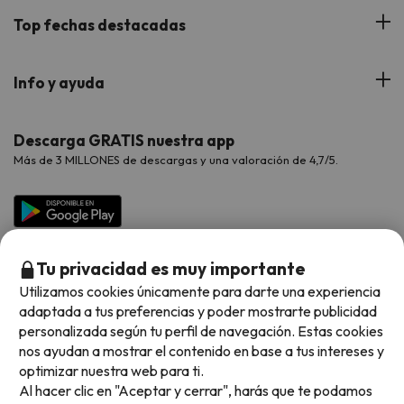
Blog
Viajes con Niños
Top fechas destacadas
Hoteles Cataluña
Web Corporativa
Viajes de Ciudad
Hoteles Portugal
Verano
Info y ayuda
Proveedores
Viajes de Novios
Hoteles Valencia
Puente de Agosto
Opiniones de nuestros clientes
Viajes con mascotas
Contáctanos
Descarga GRATIS nuestra app
Hoteles Galicia
Vacaciones en Agosto
Más de 3 MILLONES de descargas y una valoración de 4,7/5.
Viajes para grupos
Chollos con Todo Incluido
Preguntas frecuentes
Hoteles en Islas
Vacaciones en Septiembre
Chollos en la playa
Hoteles Salou
Vacaciones en Octubre
Chollos con Vuelo Incluido
Vacaciones en Noviembre
Tu privacidad es muy importante
Hoteles con toboganes
Utilizamos cookies únicamente para darte una experiencia
adaptada a tus preferencias y poder mostrarte publicidad
Selección de la Newsletter
personalizada según tu perfil de navegación. Estas cookies
nos ayudan a mostrar el contenido en base a tus intereses y
Métodos de pago disponibles
Los favoritos de nuestros clientes
optimizar nuestra web para ti.
Al hacer clic en "Aceptar y cerrar", harás que te podamos