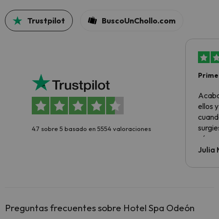
Trustpilot
BuscoUnChollo.com
Primer
sencil
Acabo
ellos 
cuando
surgie
4.7 sobre 5 basado en 5554 valoraciones
cómo s
todo v
Julia
Preguntas frecuentes sobre Hotel Spa Odeón