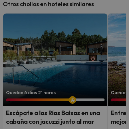
Otros chollos en hoteles similares
Quedan 6 días 21 horas
Quedan 5
Escápate a las Rías Baixas en una
Entre 
cabaña con jacuzzi junto al mar
mejor 