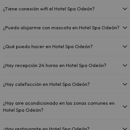
¿Tiene conexión wifi el Hotel Spa Odeón?
El Hotel Spa Odeón ofrece Wi-Fi gratuito en todo el hotel.
El Hotel Spa Odeón ofrece Wi-Fi gratuito en zonas comunes.
¿Puedo alojarme con mascota en Hotel Spa Odeón?
El Hotel Spa Odeón dispone de Wi-Fi.
En Hotel Spa Odeón no se admiten mascotas.
¿Qué puedo hacer en Hotel Spa Odeón?
El Hotel Spa Odeón dispone de las siguientes actividades (algunas
pueden ser de pago).
¿Hay recepción 24 horas en Hotel Spa Odeón?
Masajista
Sí, Hotel Spa Odeón tiene recepción 24 horas.
¿Hay calefacción en Hotel Spa Odeón?
Sí, Hotel Spa Odeón tiene calefacción en las zonas comunes.
¿Hay aire acondicionado en las zonas comunes en
Hotel Spa Odeón?
Sí, Hotel Spa Odeón tiene aire acondicionado en las zonas
comunes.
¿Hay restaurante en Hotel Spa Odeón?