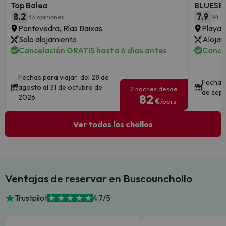
Top Balea
BLUESEA
8.2
7.9
33 opiniones
94 o
Pontevedra, Rías Baixas
Playa 
Solo alojamiento
Alojam
Cancelación GRATIS hasta 6 días antes
Cance
Fechas para viajar: del 28 de
Fechas 
agosto al 31 de octubre de
2 noches desde
de sept
82
2026
€
/pers.
Ver todos los chollos
Ventajas de reservar en Buscounchollo
Trustpilot
4.7/5