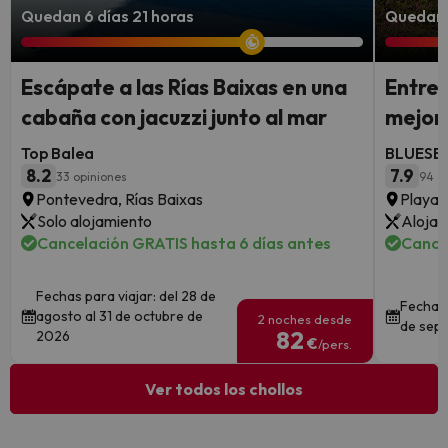
Quedan 6 días 21 horas
Quedan 5
Escápate a las Rías Baixas en una
Entre 
cabaña con jacuzzi junto al mar
mejor 
Top Balea
BLUESEA
8.2
7.9
33 opiniones
94 o
Pontevedra, Rías Baixas
Playa 
Solo alojamiento
Alojam
Cancelación GRATIS hasta 6 días antes
Cance
Fechas para viajar: del 28 de
Fechas 
agosto al 31 de octubre de
2 noches desde
de sept
82
2026
€
/pers.
Ver todos los chollos