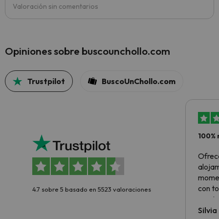
Valoración sin comentarios
Opiniones sobre buscounchollo.com
Trustpilot
BuscoUnChollo.com
100% 
Ofrec
alojam
momen
con to
4.7 sobre 5 basado en 5523 valoraciones
precio
Silvi