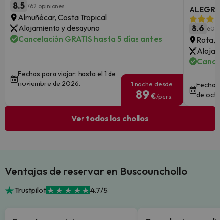
8.5
762 opiniones
ALEGRIA
Almuñécar, Costa Tropical
Alojamiento y desayuno
8.6
6083
Cancelación GRATIS hasta 5 días antes
Rota, 
Alojam
Cance
Fechas para viajar: hasta el 1 de
noviembre de 2026.
1 noche desde
Fechas 
89
de octu
€
/pers.
Ver todos los chollos
Ventajas de reservar en Buscounchollo
Trustpilot
4.7/5