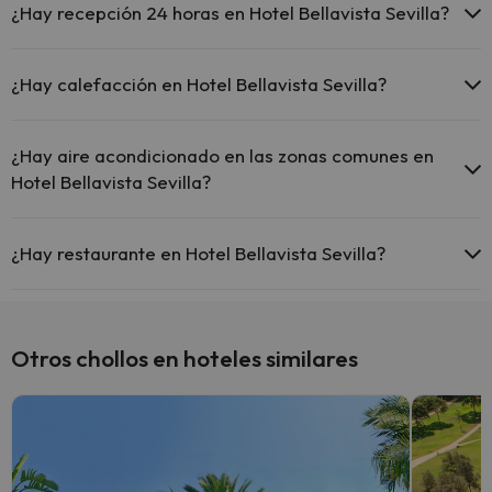
pago) Aquí tienes más info sobre la piscina y otras instalaciones.
¿Hay recepción 24 horas en Hotel Bellavista Sevilla?
Piscina al aire libre (temporada de verano)
Sí, Hotel Bellavista Sevilla tiene recepción 24 horas.
¿Hay calefacción en Hotel Bellavista Sevilla?
Sí, Hotel Bellavista Sevilla tiene calefacción en las zonas comunes.
¿Hay aire acondicionado en las zonas comunes en
Hotel Bellavista Sevilla?
Sí, Hotel Bellavista Sevilla tiene aire acondicionado en las zonas
comunes.
¿Hay restaurante en Hotel Bellavista Sevilla?
Sí, Hotel Bellavista Sevilla tiene restaurante.
Otros chollos en hoteles similares