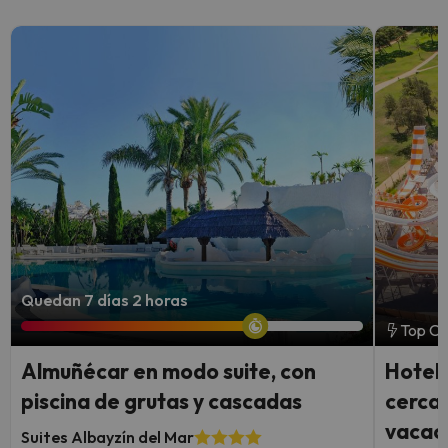
Quedan 7 días 2 horas
Top Ch
Almuñécar en modo suite, con
Hotel 
piscina de grutas y cascadas
cerca 
vacac
Suites Albayzín del Mar