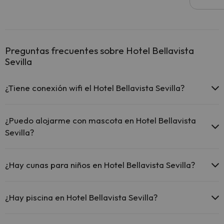
Preguntas frecuentes sobre Hotel Bellavista
Sevilla
¿Tiene conexión wifi el Hotel Bellavista Sevilla?
El Hotel Bellavista Sevilla ofrece Wi-Fi gratuito en zonas
comunes.
¿Puedo alojarme con mascota en Hotel Bellavista
El Hotel Bellavista Sevilla ofrece Wi-Fi de pago.
Sevilla?
El Hotel Bellavista Sevilla dispone de Wi-Fi.
En Hotel Bellavista Sevilla se admiten mascotas (previa petición y de
pago directo en hotel). Consulta las condiciones.
¿Hay cunas para niños en Hotel Bellavista Sevilla?
El Hotel Bellavista Sevilla dispone de cunas gratis en el hotel
(solicítalo antes de iniciar tu viaje).
¿Hay piscina en Hotel Bellavista Sevilla?
Sí, Hotel Bellavista Sevilla tiene piscina (este servicio puede ser de