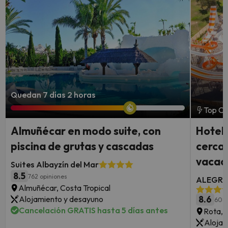
Quedan 7 días 2 horas
Top Ch
Almuñécar en modo suite, con
Hotel 
piscina de grutas y cascadas
cerca 
vacac
Suites Albayzín del Mar
8.5
762 opiniones
ALEGRIA
Almuñécar, Costa Tropical
Alojamiento y desayuno
8.6
6083
Cancelación GRATIS hasta 5 días antes
Rota, 
Alojam