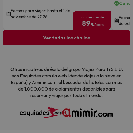
Cance
Fechas para viajar: hasta el 1 de
noviembre de 2026.
1 noche desde
Fechas 
89
de octu
€
/pers.
Ver todos los chollos
Otras iniciativas de éxito del grupo Viajes Para Ti S.L.U.
son Esquiades.com (la web líder de viajes a la nieve en
España) y Amimir.com, el buscador de hoteles con más
de 1.000.000 de alojamientos disponibles para
reservar y viajar por todo el mundo.