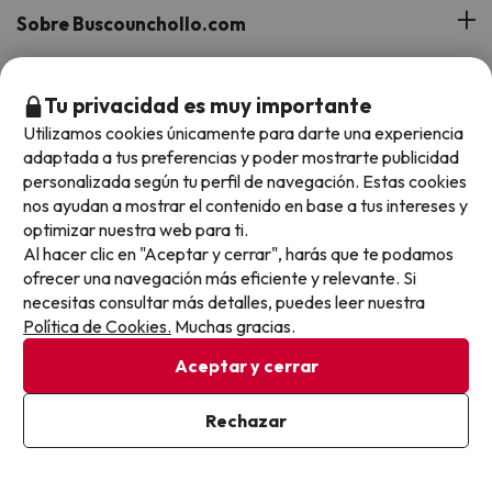
Sobre Buscounchollo.com
¿Quiénes somos?
Top destinos
Tu privacidad es muy importante
Tarjeta Regalo
Utilizamos cookies únicamente para darte una experiencia
Hoteles Andalucía
adaptada a tus preferencias y poder mostrarte publicidad
Top viajes destacados
Buscounchollo en los medios
personalizada según tu perfil de navegación. Estas cookies
Hoteles Andorra
nos ayudan a mostrar el contenido en base a tus intereses y
Blog
Viajes con Niños
optimizar nuestra web para ti.
Top fechas destacadas
Hoteles Cataluña
Al hacer clic en "Aceptar y cerrar", harás que te podamos
Web Corporativa
Viajes de Ciudad
ofrecer una navegación más eficiente y relevante. Si
Hoteles Portugal
Verano
necesitas consultar más detalles, puedes leer nuestra
Info y ayuda
Proveedores
Viajes de Novios
Política de Cookies.
Muchas gracias.
Hoteles Valencia
Puente de Agosto
Opiniones de nuestros clientes
Viajes con mascotas
Contáctanos
Aceptar y cerrar
Descarga GRATIS nuestra app
Hoteles Galicia
Vacaciones en Agosto
Más de 3 MILLONES de descargas y una valoración de 4,7/5.
Viajes para grupos
Chollos con Todo Incluido
Preguntas frecuentes
Rechazar
Hoteles en Islas
Vacaciones en Septiembre
Chollos en la playa
Hoteles Salou
Vacaciones en Octubre