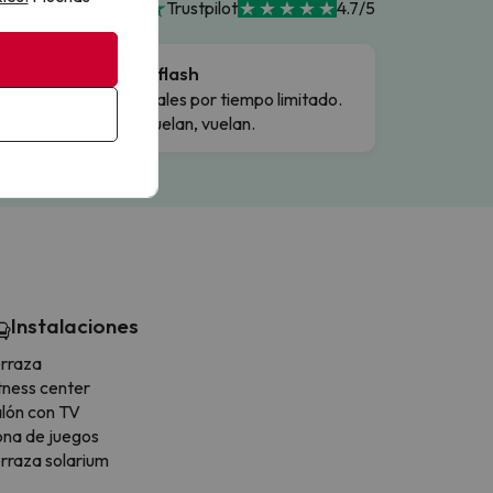
Trustpilot
4.7/5
Ofertas flash
Precios reales por tiempo limitado.
Cuando vuelan, vuelan.
Instalaciones
rraza
tness center
lón con TV
na de juegos
rraza solarium