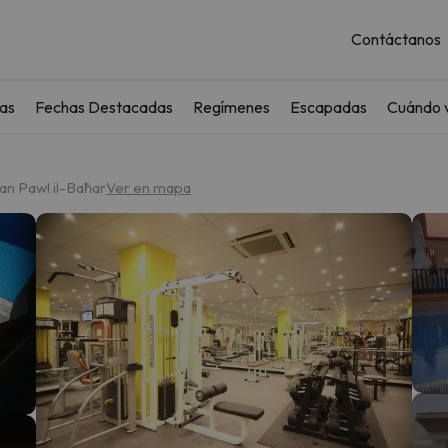
Contáctanos
as
Fechas Destacadas
Regímenes
Escapadas
Cuándo v
an Pawl il-Baħar
Ver en mapa