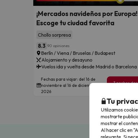
¡Mercados navideños por Europa!
Escoge tu ciudad favorita
Chollo sorpresa
8.3
90 opiniones
Berlín / Viena / Bruselas / Budapest
Alojamiento y desayuno
Vuelos ida y vuelta desde Madrid o Barcelona
Fechas para viajar: del 16 de
3 noches de
noviembre al 16 de diciembre de
339
€
/pe
2026
Tu priva
Utilizamos cookie
mostrarte publici
mostrar el conten
Al hacer clic en 
relevante. Si nec