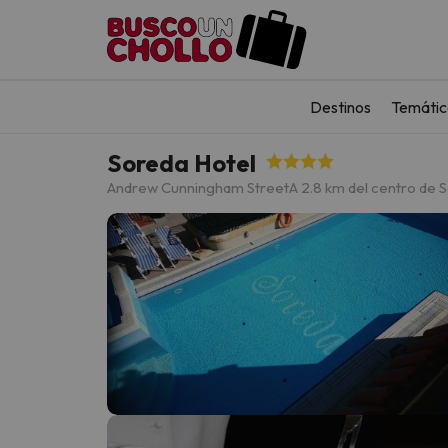
Destinos
Temátic
Soreda Hotel
Andrew Cunningham Street
A 2.8 km del centro de S