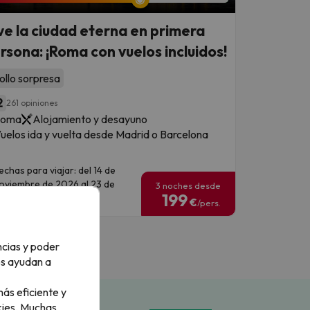
ve la ciudad eterna en primera
rsona: ¡Roma con vuelos incluidos!
ollo sorpresa
2
261 opiniones
Roma
Alojamiento y desayuno
uelos ida y vuelta desde Madrid o Barcelona
echas para viajar: del 14 de
oviembre de 2026 al 23 de
3 noches desde
199
ebrero de 2027
€
/pers.
ncias y poder
os ayudan a
ás eficiente y
ies.
Muchas