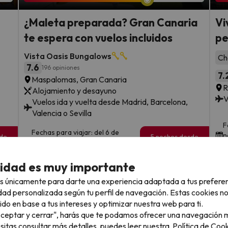
¿Maleta preparada? Gran Canaria
Vi
te espera con vuelos incluidos
pe
Vista Oasis Bungalows
Ch
7.6
196 opiniones
7.
Maspalomas, Gran Canaria
Alojamiento y desayuno
V
Vuelos ida y vuelta desde Madrid, Barcelona,
Valencia o Sevilla
F
Fechas para viajar: del 6 de
n
sde
5 noches desde
septiembre al 28 de octubre de
289
f
€
rs.
/pers.
2026
cidad es muy importante
Ver todos los chollos
s únicamente para darte una experiencia adaptada a tus prefere
dad personalizada según tu perfil de navegación. Estas cookies n
ido en base a tus intereses y optimizar nuestra web para ti.
"Aceptar y cerrar", harás que te podamos ofrecer una navegación m
esitas consultar más detalles, puedes leer nuestra
Política de Cook