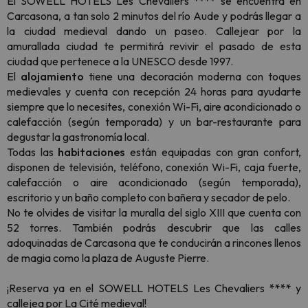
El SOWELL HOTELS Les Chevaliers
****
se encuentra en
Carcasona, a tan solo 2 minutos del río Aude y podrás llegar a
la ciudad medieval dando un paseo. Callejear por la
amurallada ciudad te permitirá revivir el pasado de esta
ciudad que pertenece a la UNESCO desde 1997.
El
alojamiento
tiene una decoración moderna con toques
medievales y cuenta con recepción 24 horas para ayudarte
siempre que lo necesites, conexión Wi-Fi, aire acondicionado o
calefacción (según temporada) y un bar-restaurante para
degustar la gastronomía local.
Todas las
habitaciones
están equipadas con gran confort,
disponen de televisión, teléfono, conexión Wi-Fi, caja fuerte,
calefacción o aire acondicionado (según temporada),
escritorio y un baño completo con bañera y secador de pelo.
No te olvides de visitar la muralla del siglo XIII que cuenta con
52 torres. También podrás descubrir que las calles
adoquinadas de Carcasona que te conducirán a rincones llenos
de magia como la plaza de Auguste Pierre.
¡Reserva ya en el SOWELL HOTELS Les Chevaliers
****
y
callejea por
La Cité
medieval!