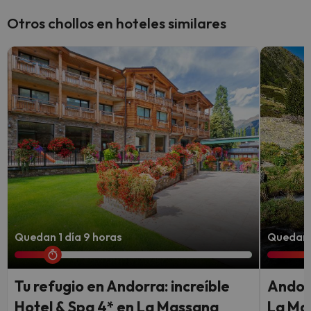
Otros chollos en hoteles similares
Quedan 1 día 9 horas
Quedan 
Tu refugio en Andorra: increíble
Andorr
Hotel & Spa 4* en La Massana
La Mas