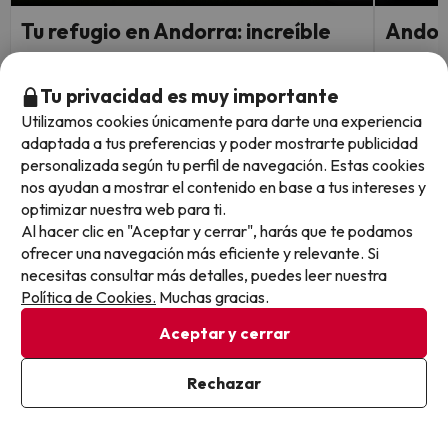
Tu refugio en Andorra: increíble
Andorr
Hotel & Spa 4* en La Massana
La Mas
Tu privacidad es muy importante
Hotel Rutllan & Spa
Varios a
8.6
Utilizamos cookies únicamente para darte una experiencia
418 opiniones
La Mas
adaptada a tus preferencias y poder mostrarte publicidad
La Massana, Andorra
Media 
personalizada según tu perfil de navegación. Estas cookies
Alojamiento y desayuno
Cance
nos ayudan a mostrar el contenido en base a tus intereses y
Cancelación GRATIS hasta 3 días antes
optimizar nuestra web para ti.
Al hacer clic en "Aceptar y cerrar", harás que te podamos
Fechas 
Fechas disponibles: hasta el 1
ofrecer una navegación más eficiente y relevante. Si
2 noches desde
de octu
de diciembre de 2026.
89
necesitas consultar más detalles, puedes leer nuestra
€
/pers.
Política de Cookies.
Muchas gracias.
Ver todos los chollos
Aceptar y cerrar
Rechazar
Otras iniciativas de éxito del grupo Viajes Para Ti S.L.U.