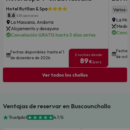
Hotel Rutllan & Spa
Varios a
8.6
418 opiniones
La Mas
La Massana, Andorra
Media 
Alojamiento y desayuno
Cance
Cancelación GRATIS hasta 3 días antes
Fechas 
Fechas disponibles: hasta el 1
2 noches desde
de octu
de diciembre de 2026.
89
€
/pers.
Ver todos los chollos
Ventajas de reservar en Buscounchollo
Trustpilot
4.7/5