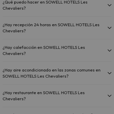
todo el hotel.
¿Qué puedo hacer en SOWELL HOTELS Les
El SOWELL HOTELS Les Chevaliers ofrece Wi-Fi gratuito en
Chevaliers?
zonas comunes.
El SOWELL HOTELS Les Chevaliers dispone de Wi-Fi.
El SOWELL HOTELS Les Chevaliers dispone de las siguientes
actividades (algunas pueden ser de pago).
¿Hay recepción 24 horas en SOWELL HOTELS Les
Chevaliers?
Masajista
Sí, SOWELL HOTELS Les Chevaliers tiene recepción 24 horas.
¿Hay calefacción en SOWELL HOTELS Les
Chevaliers?
Sí, SOWELL HOTELS Les Chevaliers tiene calefacción en las zonas
comunes.
¿Hay aire acondicionado en las zonas comunes en
SOWELL HOTELS Les Chevaliers?
Sí, SOWELL HOTELS Les Chevaliers tiene aire acondicionado en las
zonas comunes.
¿Hay restaurante en SOWELL HOTELS Les
Chevaliers?
Sí, SOWELL HOTELS Les Chevaliers tiene restaurante.