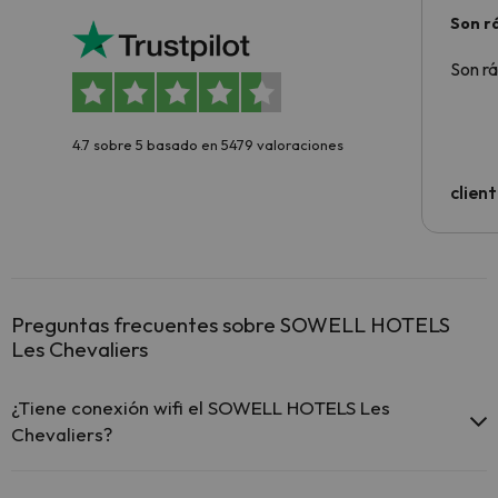
Son rá
Son rá
4.7 sobre 5 basado en 5479 valoraciones
clien
Preguntas frecuentes sobre SOWELL HOTELS
Les Chevaliers
¿Tiene conexión wifi el SOWELL HOTELS Les
Chevaliers?
El SOWELL HOTELS Les Chevaliers ofrece Wi-Fi gratuito en