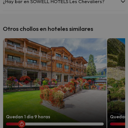
¿Hay bar en SOWELL HOTELS Les Chevaliers?
Sí, SOWELL HOTELS Les Chevaliers tiene bar.
Otros chollos en hoteles similares
Quedan 1 día 9 horas
Quedan 