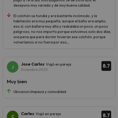
pago a 7e al día, solo pagamos 3e de zona azul, el
desayuno muy variado y de muy buena calidad,
El colchón se hundía y era bastante incómodo, y la
habitación era muy pequeña, aunque el baño era amplio,
eso sí, con bañera muy alta y resbalaba un poco, un poco
peligroso, no nos importo porque estuvimos solo dos días,
una pena que para dormir tuvieran ese colchón, porque
volveríamos si no fuera por eso,,,
Jose Carlos
Viajó en pareja
8.7
Diciembre 2023
Muy bien
Ubicacion,limpieza y comodidad
Carles
Viajó en pareja
8.7