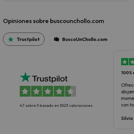
Opiniones sobre buscounchollo.com
Trustpilot
BuscoUnChollo.com
100% 
Ofrec
alojam
momen
con to
4.7 sobre 5 basado en 5523 valoraciones
precio
Silvi