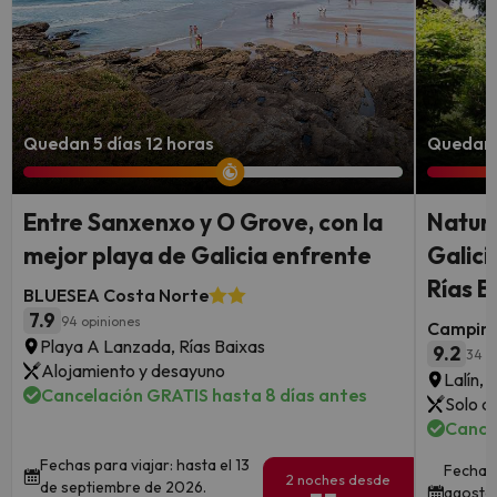
Quedan 5 días 12 horas
Quedan 
Entre Sanxenxo y O Grove, con la
Natura
mejor playa de Galicia enfrente
Galici
Rías B
BLUESEA Costa Norte
7.9
94 opiniones
Camping
Playa A Lanzada, Rías Baixas
9.2
34 o
Alojamiento y desayuno
Lalín, 
Cancelación GRATIS hasta 8 días antes
Solo a
Cancel
Fechas para viajar: hasta el 13
Fechas 
2 noches desde
de septiembre de 2026.
agosto 