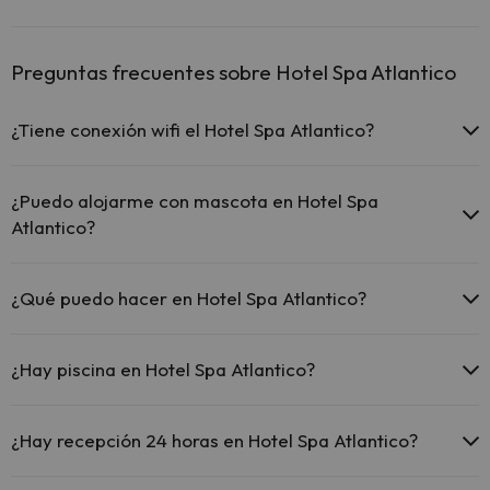
Preguntas frecuentes sobre Hotel Spa Atlantico
¿Tiene conexión wifi el Hotel Spa Atlantico?
El Hotel Spa Atlantico ofrece Wi-Fi gratuito en todo el hotel.
El Hotel Spa Atlantico ofrece Wi-Fi gratuito en zonas
¿Puedo alojarme con mascota en Hotel Spa
comunes.
Atlantico?
El Hotel Spa Atlantico dispone de Wi-Fi.
En Hotel Spa Atlantico no se admiten mascotas.
¿Qué puedo hacer en Hotel Spa Atlantico?
El Hotel Spa Atlantico dispone de las siguientes actividades (algunas
pueden ser de pago).
¿Hay piscina en Hotel Spa Atlantico?
Masajista
Sí, Hotel Spa Atlantico tiene piscina (este servicio puede ser de
pago) Aquí tienes más info sobre la piscina y otras instalaciones.
¿Hay recepción 24 horas en Hotel Spa Atlantico?
Piscina al aire libre (temporada de verano)
Sí, Hotel Spa Atlantico tiene recepción 24 horas.