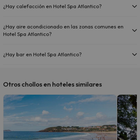
¿Hay calefacción en Hotel Spa Atlantico?
Sí, Hotel Spa Atlantico tiene calefacción en las zonas comunes.
¿Hay aire acondicionado en las zonas comunes en
Hotel Spa Atlantico?
Sí, Hotel Spa Atlantico tiene aire acondicionado en las zonas
comunes.
¿Hay bar en Hotel Spa Atlantico?
Sí, Hotel Spa Atlantico tiene bar.
Otros chollos en hoteles similares