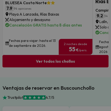
Rías B
BLUESEA Costa Norte
7.9
94 opiniones
Camping
Playa A Lanzada, Rías Baixas
9.2
34 o
Alojamiento y desayuno
Lalín, 
Cancelación GRATIS hasta 8 días antes
Solo a
Cancel
Fechas para viajar: hasta el 13
Fechas 
2 noches desde
de septiembre de 2026.
agosto 
55
€
/pers.
2026
Ver todos los chollos
Ventajas de reservar en Buscounchollo
Trustpilot
4.7/5