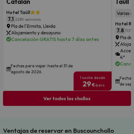
Catalán
Taüll
Hotel Taüll
Varias a
7.1
2280 opiniones
Hotel R
Pla de l'Ermita, Lleida
7.8
1721 
Alojamiento y desayuno
Pla de 
Cancelación GRATIS hasta 7 días antes
Alojam
Acceso
4*
Cance
Fechas para viajar: hasta el 31 de
agosto de 2026.
1 noche desde
Fechas 
29
de sept
€
/pers.
Ver todos los chollos
Ventajas de reservar en Buscounchollo