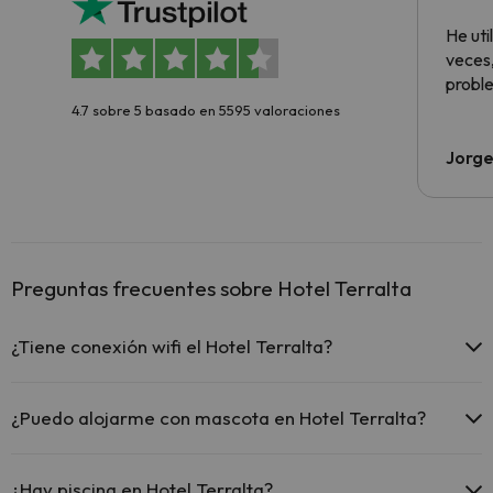
aloja
He ut
veces,
proble
4.7 sobre 5 basado en 5595 valoraciones
Jorge
Preguntas frecuentes sobre Hotel Terralta
¿Tiene conexión wifi el Hotel Terralta?
El Hotel Terralta ofrece Wi-Fi gratuito en zonas comunes.
El Hotel Terralta dispone de Wi-Fi.
¿Puedo alojarme con mascota en Hotel Terralta?
En Hotel Terralta se admiten mascotas (previa petición y de pago
directo en hotel). Consulta las condiciones.
¿Hay piscina en Hotel Terralta?