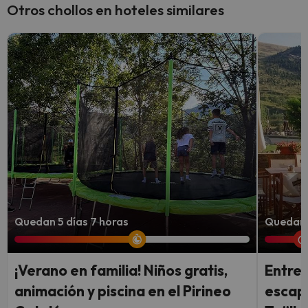
Otros chollos en hoteles similares
Quedan 5 días 7 horas
Quedan 1
¡Verano en familia! Niños gratis,
Entre 
animación y piscina en el Pirineo
escapa