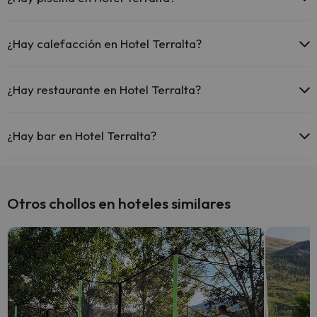
Sí, Hotel Terralta tiene piscina (este servicio puede ser de pago)
Aquí tienes más info sobre la piscina y otras instalaciones.
¿Hay calefacción en Hotel Terralta?
Piscina al aire libre (temporada de verano)
Sí, Hotel Terralta tiene calefacción en las zonas comunes.
¿Hay restaurante en Hotel Terralta?
Sí, Hotel Terralta tiene restaurante.
¿Hay bar en Hotel Terralta?
Sí, Hotel Terralta tiene bar.
Otros chollos en hoteles similares