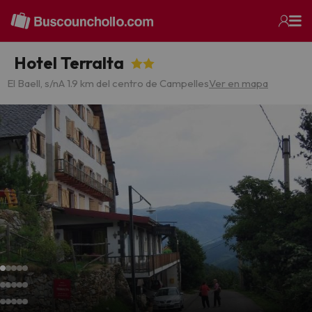
Hotel Terralta
El Baell, s/n
A 1.9 km del centro de Campelles
Ver en mapa