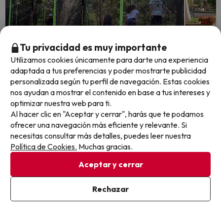
Tu privacidad es muy importante
Utilizamos cookies únicamente para darte una experiencia
adaptada a tus preferencias y poder mostrarte publicidad
Quedan 5 días 7 horas
Quedan 1
personalizada según tu perfil de navegación. Estas cookies
nos ayudan a mostrar el contenido en base a tus intereses y
optimizar nuestra web para ti.
¡Verano en familia! Niños gratis,
Entre 
Al hacer clic en "Aceptar y cerrar", harás que te podamos
animación y piscina en el Pirineo
escapa
ofrecer una navegación más eficiente y relevante. Si
Catalán
necesitas consultar más detalles, puedes leer nuestra
Taüll
Política de Cookies.
Muchas gracias.
Hotel Taüll
Varias a
Aceptar y cerrar
7.1
2280 opiniones
Hotel R
Pla de l'Ermita, Lleida
7.8
1721 
Alojamiento y desayuno
Rechazar
Pla de 
Cancelación GRATIS hasta 7 días antes
Alojam
Acceso