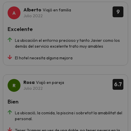
Alberto
Viajó en familia
9
Julio 2022
Excelente
La ubicación el entorno precioso y tanto Javier como los
demás del servicio excelente trato muy amables
El hotel necesita alguna mejora
Rosa
Viajó en pareja
6.7
Julio 2022
Bien
La ubicació, la comida, la piscina i sobretot la amabilitat del
personal.
Tener 2camas en ves de una doble, no tener nevera en la