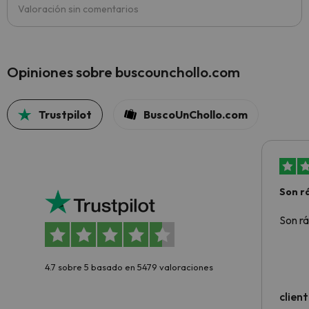
Valoración sin comentarios
Opiniones sobre buscounchollo.com
Trustpilot
BuscoUnChollo.com
Son rá
Son rá
4.7 sobre 5 basado en 5479 valoraciones
clien