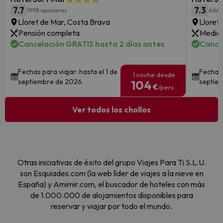
7.7
7.3
1998 opiniones
4667
Lloret de Mar, Costa Brava
Lloret
Pensión completa
Media 
Cancelación GRATIS hasta 2 días antes
Cance
Fechas para viajar: hasta el 1 de
Fechas 
1 noche desde
septiembre de 2026.
septie
104
€
/pers.
Ver todos los chollos
Otras iniciativas de éxito del grupo Viajes Para Ti S.L.U.
son Esquiades.com (la web líder de viajes a la nieve en
España) y Amimir.com, el buscador de hoteles con más
de 1.000.000 de alojamientos disponibles para
reservar y viajar por todo el mundo.