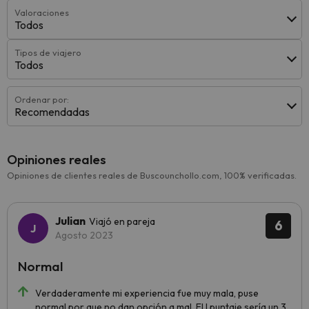
Valoraciones
Todos
Tipos de viajero
Todos
Ordenar por:
Recomendadas
Opiniones reales
Opiniones de clientes reales de Buscounchollo.com, 100% verificadas.
Julian
Viajó en pareja
6
Agosto 2023
Normal
Verdaderamente mi experiencia fue muy mala, puse
normal por que no dan opción a mal. El l puntaje sería un 3