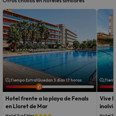
Otros chollos en hoteles similares
¡Tiempo Extra!
Quedan 3 días 17 horas
¡Tiemp
Hotel frente a la playa de Fenals
Vive l
en Lloret de Mar
inolvi
Hotel Surf Mar
Hotel S