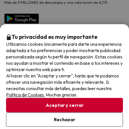
Más de 3 MILLONES de descargas y una valoración de 4,7/5.
Viajes para grupos
Chollos con Todo Incluido
Preguntas frecuentes
Hoteles en Islas
Vacaciones en Septiembre
Chollos en la playa
Hoteles Salou
Vacaciones en Octubre
Chollos con Vuelo Incluido
Vacaciones en Noviembre
Tu privacidad es muy importante
Hoteles con toboganes
Utilizamos cookies únicamente para darte una experiencia
adaptada a tus preferencias y poder mostrarte publicidad
Selección de la Newsletter
personalizada según tu perfil de navegación. Estas cookies
nos ayudan a mostrar el contenido en base a tus intereses y
Métodos de pago disponibles
Los favoritos de nuestros clientes
optimizar nuestra web para ti.
Al hacer clic en "Aceptar y cerrar", harás que te podamos
ofrecer una navegación más eficiente y relevante. Si
necesitas consultar más detalles, puedes leer nuestra
Política de Cookies.
Muchas gracias.
Condiciones generales
Privacidad datos
Aceptar y cerrar
Política de cookies
Rechazar
Viajes para ti S.L.U. Copyright © Buscounchollo.com 2010 -