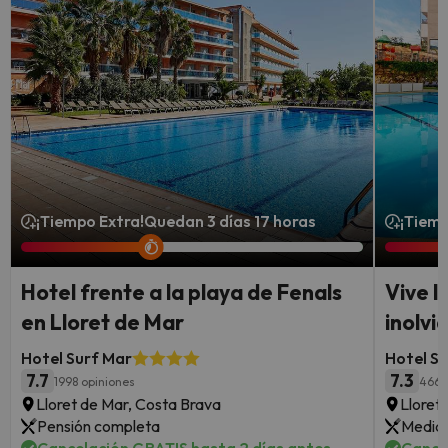
¡Tiempo Extra!
Quedan 3 días 17 horas
¡Tiemp
Hotel frente a la playa de Fenals
Vive l
en Lloret de Mar
inolvi
Hotel Surf Mar
Hotel S
7.7
7.3
1998 opiniones
4667
Lloret de Mar, Costa Brava
Lloret
Pensión completa
Media 