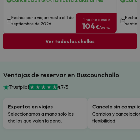
Cancelación GRATIS hasta 2 días antes
Cance
Fechas para viajar: hasta el 1 de
Fechas 
1 noche desde
septiembre de 2026.
septie
104
€
/pers.
Ver todos los chollos
Ventajas de reservar en Buscounchollo
Trustpilot
4.7/5
Expertos en viajes
Cancela sin compli
Seleccionamos a mano solo los
Cambios y cancelacion
chollos que valen la pena.
flexibilidad.