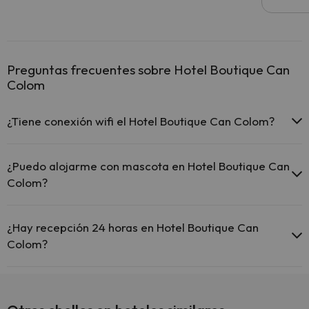
Preguntas frecuentes sobre Hotel Boutique Can
Colom
¿Tiene conexión wifi el Hotel Boutique Can Colom?
El Hotel Boutique Can Colom ofrece Wi-Fi gratuito en todo el hotel.
¿Puedo alojarme con mascota en Hotel Boutique Can
Colom?
En Hotel Boutique Can Colom no se admiten mascotas.
¿Hay recepción 24 horas en Hotel Boutique Can
Colom?
Sí, Hotel Boutique Can Colom tiene recepción 24 horas.