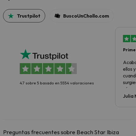
Trustpilot
BuscoUnChollo.com
Primer
sencil
Acabo
ellos 
cuando
surgie
4.7 sobre 5 basado en 5554 valoraciones
cómo s
todo v
Julia
Preguntas frecuentes sobre Beach Star Ibiza