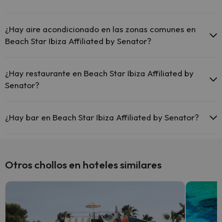
Sí, Beach Star Ibiza Affiliated by Senator tiene calefacción en las
zonas comunes.
¿Hay aire acondicionado en las zonas comunes en
Beach Star Ibiza Affiliated by Senator?
Sí, Beach Star Ibiza Affiliated by Senator tiene aire acondicionado
en las zonas comunes.
¿Hay restaurante en Beach Star Ibiza Affiliated by
Senator?
Sí, Beach Star Ibiza Affiliated by Senator tiene restaurante.
¿Hay bar en Beach Star Ibiza Affiliated by Senator?
Sí, Beach Star Ibiza Affiliated by Senator tiene bar.
Otros chollos en hoteles similares