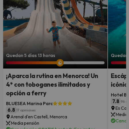
Quedan 5 días 13 horas
Quedan 4
¡Aparca la rutina en Menorca! Un
Escápa
4* con toboganes ilimitados y
icónic
opción a ferry
Hotel B
7.8
96 o
BLUESEA Marina Parc
Es Can
6.8
17 opiniones
Media 
Arenal d'en Castell, Menorca
Cance
Media pensión