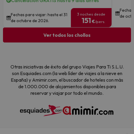
Cancelación GRATIS hasta 9 días antes
Fechas 
3 noches desde
Fechas para viajar: hasta el 31
de octu
151
de octubre de 2026.
€
/pers.
Ver todos los chollos
Otras iniciativas de éxito del grupo Viajes Para Ti S.L.U.
son Esquiades.com (la web líder de viajes a la nieve en
España) y Amimir.com, el buscador de hoteles con más
de 1.000.000 de alojamientos disponibles para
reservar y viajar por todo el mundo.