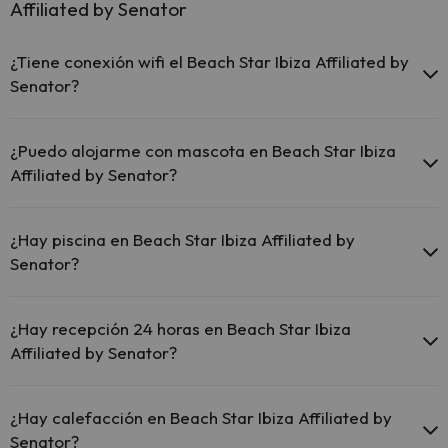
Affiliated by Senator
¿Tiene conexión wifi el Beach Star Ibiza Affiliated by
Senator?
El Beach Star Ibiza Affiliated by Senator ofrece Wi-Fi gratuito
en zonas comunes.
¿Puedo alojarme con mascota en Beach Star Ibiza
El Beach Star Ibiza Affiliated by Senator ofrece Wi-Fi de
Affiliated by Senator?
pago.
El Beach Star Ibiza Affiliated by Senator dispone de Wi-Fi.
En Beach Star Ibiza Affiliated by Senator se admiten mascotas
(previa petición y de pago directo en hotel). Consulta las
¿Hay piscina en Beach Star Ibiza Affiliated by
condiciones.
Senator?
Sí, Beach Star Ibiza Affiliated by Senator tiene piscina (este servicio
puede ser de pago) Aquí tienes más info sobre la piscina y otras
¿Hay recepción 24 horas en Beach Star Ibiza
instalaciones.
Affiliated by Senator?
Piscina al aire libre (temporada de verano)
Sí, Beach Star Ibiza Affiliated by Senator tiene recepción 24 horas.
¿Hay calefacción en Beach Star Ibiza Affiliated by
Senator?