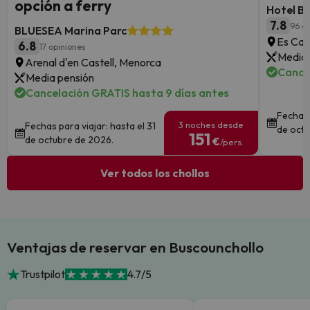
opción a ferry
Hotel B
7.8
96 o
BLUESEA Marina Parc
Es Can
6.8
17 opiniones
Media 
Arenal d'en Castell, Menorca
Cance
Media pensión
Cancelación GRATIS hasta 9 días antes
Fechas 
3 noches desde
Fechas para viajar: hasta el 31
de octu
151
de octubre de 2026.
€
/pers.
Ver todos los chollos
Ventajas de reservar en Buscounchollo
Trustpilot
4.7/5