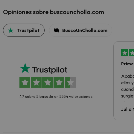
Opiniones sobre buscounchollo.com
Trustpilot
BuscoUnChollo.com
Primer
sencil
Acabo
ellos 
cuando
surgie
4.7 sobre 5 basado en 5554 valoraciones
cómo s
todo v
Julia