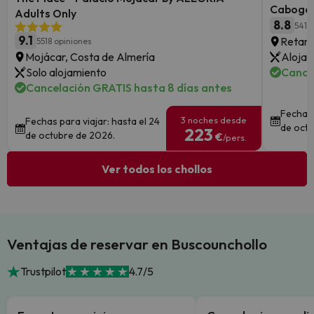
Cabogat
Adults Only
8.8
541 
9.1
Retama
5518 opiniones
Mojácar, Costa de Almería
Alojam
Solo alojamiento
Cance
Cancelación GRATIS hasta 8 días antes
Fechas 
3 noches desde
Fechas para viajar: hasta el 24
de octu
223
de octubre de 2026.
€
/pers.
Ver todos los chollos
Ventajas de reservar en Buscounchollo
Trustpilot
4.7/5