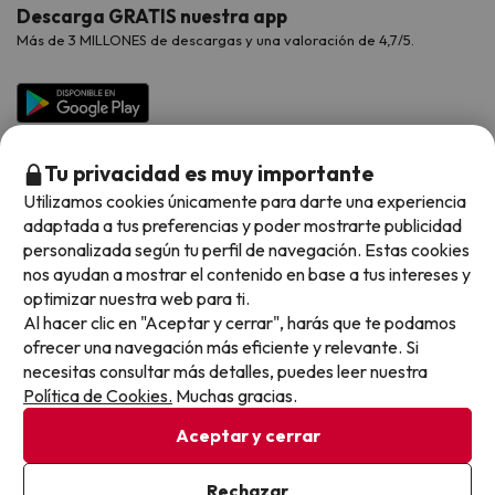
Opiniones de nuestros clientes
Viajes con mascotas
Contáctanos
Descarga GRATIS nuestra app
Hoteles Galicia
Vacaciones en Agosto
Más de 3 MILLONES de descargas y una valoración de 4,7/5.
Viajes para grupos
Chollos con Todo Incluido
Preguntas frecuentes
Hoteles en Islas
Vacaciones en Septiembre
Chollos en la playa
Hoteles Salou
Vacaciones en Octubre
Chollos con Vuelo Incluido
Vacaciones en Noviembre
Tu privacidad es muy importante
Hoteles con toboganes
Utilizamos cookies únicamente para darte una experiencia
adaptada a tus preferencias y poder mostrarte publicidad
Selección de la Newsletter
personalizada según tu perfil de navegación. Estas cookies
nos ayudan a mostrar el contenido en base a tus intereses y
Métodos de pago disponibles
Los favoritos de nuestros clientes
optimizar nuestra web para ti.
Al hacer clic en "Aceptar y cerrar", harás que te podamos
ofrecer una navegación más eficiente y relevante. Si
necesitas consultar más detalles, puedes leer nuestra
Política de Cookies.
Muchas gracias.
Condiciones generales
Privacidad datos
Aceptar y cerrar
Política de cookies
Rechazar