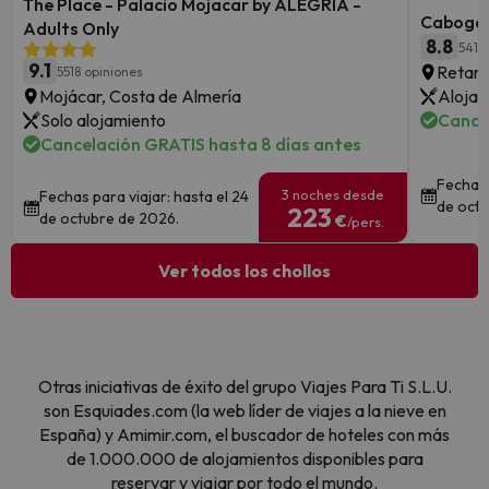
The Place - Palacio Mojacar by ALEGRIA -
Cabogat
Adults Only
8.8
541 
9.1
Retama
5518 opiniones
Mojácar, Costa de Almería
Alojam
Solo alojamiento
Cance
Cancelación GRATIS hasta 8 días antes
Fechas 
3 noches desde
Fechas para viajar: hasta el 24
de octu
223
de octubre de 2026.
€
/pers.
Ver todos los chollos
Otras iniciativas de éxito del grupo Viajes Para Ti S.L.U.
son Esquiades.com (la web líder de viajes a la nieve en
España) y Amimir.com, el buscador de hoteles con más
de 1.000.000 de alojamientos disponibles para
reservar y viajar por todo el mundo.