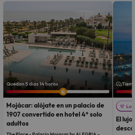
Quedan 5 días 14 horas
¡Tiemp
Mojácar: alójate en un palacio de
Lux
1907 convertido en hotel 4* solo
El luj
adultos
descon
The Place - Palacio Mojacar by ALEGRIA -