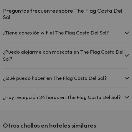
Preguntas frecuentes sobre The Flag Costa Del
Sol
¿Tiene conexión wifi el The Flag Costa Del Sol?
El The Flag Costa Del Sol ofrece Wi-Fi gratuito en todo el hotel.
¿Puedo alojarme con mascota en The Flag Costa Del
Sol?
En The Flag Costa Del Sol se admiten mascotas gratis (previa
petición). Consulta las condiciones.
¿Qué puedo hacer en The Flag Costa Del Sol?
El The Flag Costa Del Sol dispone de las siguientes actividades
(algunas pueden ser de pago).
¿Hay recepción 24 horas en The Flag Costa Del Sol?
Spa de pago
Sí, The Flag Costa Del Sol tiene recepción 24 horas.
Otros chollos en hoteles similares