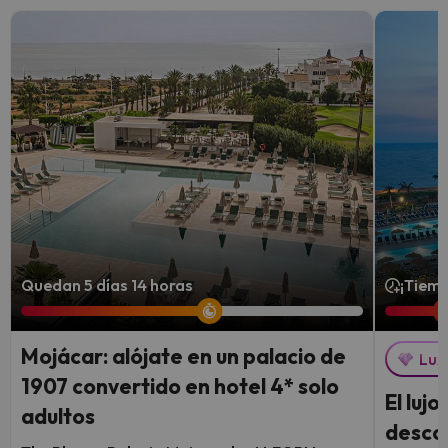
Quedan 5 días 14 horas
¡Tiemp
Mojácar: alójate en un palacio de
Lux
1907 convertido en hotel 4* solo
El luj
adultos
descon