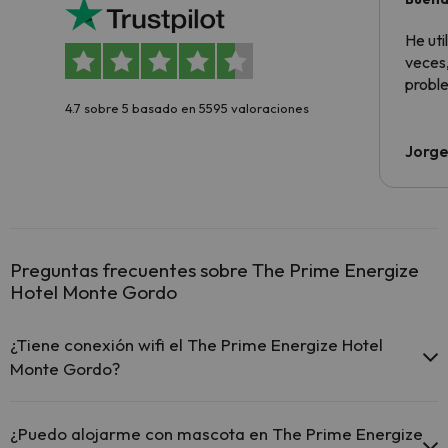
aloja
He ut
veces,
proble
4.7 sobre 5 basado en 5595 valoraciones
Jorge
Preguntas frecuentes sobre The Prime Energize
Hotel Monte Gordo
¿Tiene conexión wifi el The Prime Energize Hotel
Monte Gordo?
El The Prime Energize Hotel Monte Gordo ofrece Wi-Fi
gratuito en todo el hotel.
¿Puedo alojarme con mascota en The Prime Energize