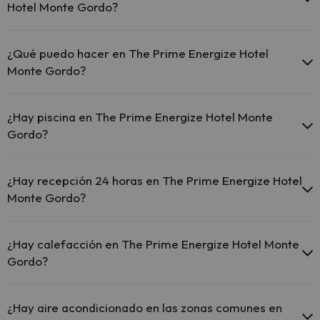
El The Prime Energize Hotel Monte Gordo ofrece Wi-Fi
Hotel Monte Gordo?
gratuito en zonas comunes.
El The Prime Energize Hotel Monte Gordo dispone de Wi-Fi.
En The Prime Energize Hotel Monte Gordo no se admiten
mascotas.
¿Qué puedo hacer en The Prime Energize Hotel
Monte Gordo?
El The Prime Energize Hotel Monte Gordo dispone de las siguientes
actividades (algunas pueden ser de pago).
¿Hay piscina en The Prime Energize Hotel Monte
Gordo?
Masajista
Sí, The Prime Energize Hotel Monte Gordo tiene piscina (este
servicio puede ser de pago) Aquí tienes más info sobre la piscina y
¿Hay recepción 24 horas en The Prime Energize Hotel
otras instalaciones.
Monte Gordo?
Piscina al aire libre (temporada de verano)
Sí, The Prime Energize Hotel Monte Gordo tiene recepción 24
horas.
¿Hay calefacción en The Prime Energize Hotel Monte
Gordo?
Sí, The Prime Energize Hotel Monte Gordo tiene calefacción en las
zonas comunes.
¿Hay aire acondicionado en las zonas comunes en