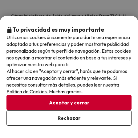
Otras iniciativas de éxito del grupo Viajes Para Ti S.L.U.
son Esquiades.com (la web líder de viajes a la nieve en
Tu privacidad es muy importante
España) y Amimir.com, el buscador de hoteles con más
de 1.000.000 de alojamientos disponibles para
Utilizamos cookies únicamente para darte una experiencia
reservar y viajar por todo el mundo.
adaptada a tus preferencias y poder mostrarte publicidad
personalizada según tu perfil de navegación. Estas cookies
nos ayudan a mostrar el contenido en base a tus intereses y
optimizar nuestra web para ti.
Al hacer clic en "Aceptar y cerrar", harás que te podamos
ofrecer una navegación más eficiente y relevante. Si
necesitas consultar más detalles, puedes leer nuestra
Sobre Buscounchollo.com
Política de Cookies.
Muchas gracias.
Aceptar y cerrar
¿Quiénes somos?
Top destinos
Rechazar
Tarjeta Regalo
Hoteles Andalucía
Top viajes destacados
Buscounchollo en los medios