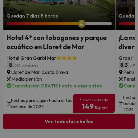
Quedan 7 días 8 horas
Quedan 
Hotel 4* con toboganes y parque
¡La no
acuático en Lloret de Mar
divert
Hotel Gran Garbí Mar
Gran Hot
8
8.3
393 opiniones
5095
Lloret de Mar, Costa Brava
Peñísc
Media pensión
Pensió
Cancelación GRATIS hasta 4 días antes
Cance
Fechas 
3 noches desde
Fechas para viajar: hasta el 1 de
octubre
149
octubre de 2026.
€
/pers.
2026
Ver todos los chollos