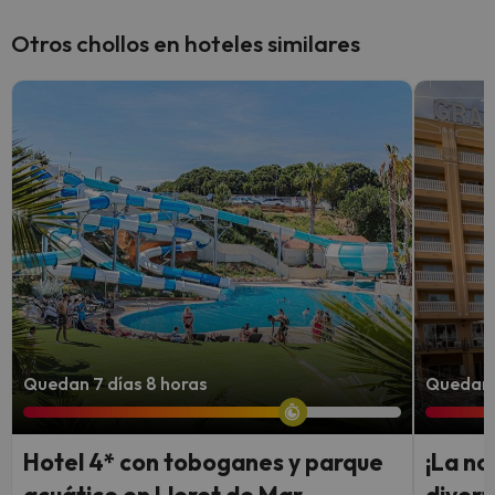
Otros chollos en hoteles similares
Quedan 7 días 8 horas
Quedan 
Hotel 4* con toboganes y parque
¡La no