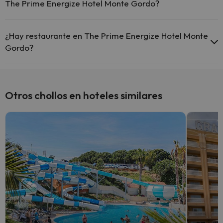
The Prime Energize Hotel Monte Gordo?
Sí, The Prime Energize Hotel Monte Gordo tiene aire acondicionado
en las zonas comunes.
¿Hay restaurante en The Prime Energize Hotel Monte
Gordo?
Sí, The Prime Energize Hotel Monte Gordo tiene restaurante.
Otros chollos en hoteles similares