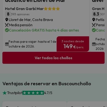
acuático en Lloret de Mar
divert
Hotel Gran Garbí Mar
Gran Hot
8
8.3
393 opiniones
5095
Lloret de Mar, Costa Brava
Peñísc
Media pensión
Pensió
Cancelación GRATIS hasta 4 días antes
Cance
Fechas 
3 noches desde
Fechas para viajar: hasta el 1 de
octubre
149
octubre de 2026.
€
/pers.
2026
Ver todos los chollos
Ventajas de reservar en Buscounchollo
Trustpilot
4.7/5