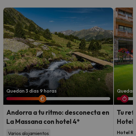
Quedan 3 días 9 horas
Quedan 
Andorra a tu ritmo: desconecta en
Tu ref
La Massana con hotel 4*
Hotel 
Hotel Ru
Varios alojamientos