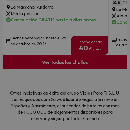
8.6
418 
La Massana, Andorra
La Mas
Media pensión
Alojam
Cancelación GRATIS hasta 6 días antes
Cance
Fechas para viajar: hasta el 25
Fechas 
1 noche desde
de octubre de 2026.
de dici
40
€
/pers.
Ver todos los chollos
Otras iniciativas de éxito del grupo Viajes Para Ti S.L.U.
son Esquiades.com (la web líder de viajes a la nieve en
España) y Amimir.com, el buscador de hoteles con más
de 1.000.000 de alojamientos disponibles para
reservar y viajar por todo el mundo.