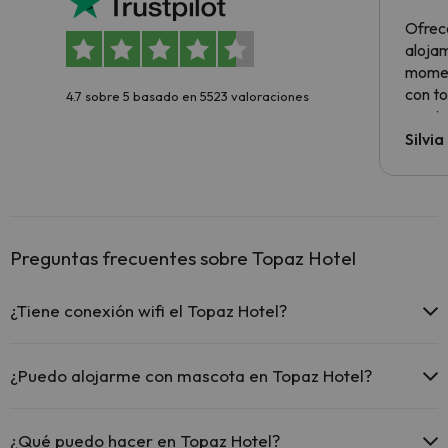
Ofrec
alojam
momen
con to
4.7 sobre 5 basado en 5523 valoraciones
precio
Silvi
Preguntas frecuentes sobre Topaz Hotel
¿Tiene conexión wifi el Topaz Hotel?
El Topaz Hotel ofrece Wi-Fi gratuito en zonas comunes.
El Topaz Hotel dispone de Wi-Fi.
¿Puedo alojarme con mascota en Topaz Hotel?
En Topaz Hotel no se admiten mascotas.
¿Qué puedo hacer en Topaz Hotel?