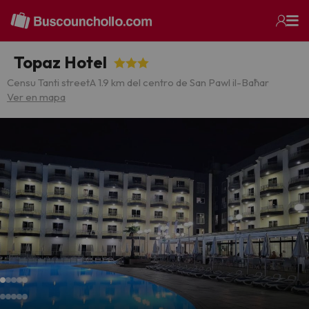
Topaz Hotel
Censu Tanti street
A 1.9 km del centro de San Pawl il-Baħar
Ver en mapa