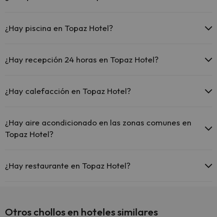
El Topaz Hotel dispone de las siguientes actividades (algunas
pueden ser de pago).
¿Hay piscina en Topaz Hotel?
Masajista
Sí, Topaz Hotel tiene piscina (este servicio puede ser de pago) Aquí
tienes más info sobre la piscina y otras instalaciones.
¿Hay recepción 24 horas en Topaz Hotel?
Piscina al aire libre (temporada de verano)
Sí, Topaz Hotel tiene recepción 24 horas.
¿Hay calefacción en Topaz Hotel?
Sí, Topaz Hotel tiene calefacción en las zonas comunes.
¿Hay aire acondicionado en las zonas comunes en
Topaz Hotel?
Sí, Topaz Hotel tiene aire acondicionado en las zonas comunes.
¿Hay restaurante en Topaz Hotel?
Sí, Topaz Hotel tiene restaurante.
Otros chollos en hoteles similares