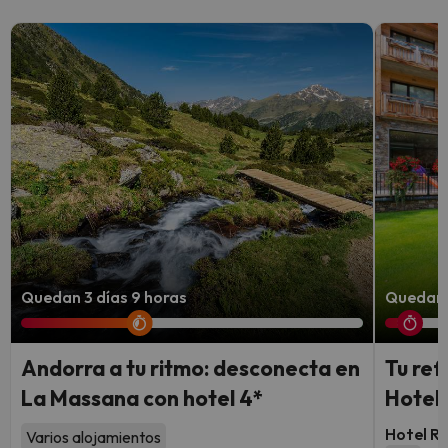
Quedan 3 días 9 horas
Quedan 
Andorra a tu ritmo: desconecta en
Tu ref
La Massana con hotel 4*
Hotel 
Hotel Ru
Varios alojamientos