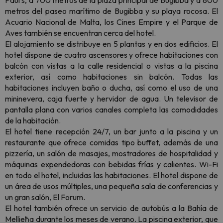
Paul’s, a 700 metros de la plaza principal de Bugibba y a 800
metros del paseo marítimo de Bugibba y su playa rocosa. El
Acuario Nacional de Malta, los Cines Empire y el Parque de
Aves también se encuentran cerca del hotel.
El alojamiento se distribuye en 5 plantas y en dos edificios. El
hotel dispone de cuatro ascensores y ofrece habitaciones con
balcón con vistas a la calle residencial o vistas a la piscina
exterior, así como habitaciones sin balcón. Todas las
habitaciones incluyen baño o ducha, así como el uso de una
mininevera, caja fuerte y hervidor de agua. Un televisor de
pantalla plana con varios canales completa las comodidades
de la habitación.
El hotel tiene recepción 24/7, un bar junto a la piscina y un
restaurante que ofrece comidas tipo buffet, además de una
pizzería, un salón de masajes, mostradores de hospitalidad y
máquinas expendedoras con bebidas frías y calientes. Wi-Fi
en todo el hotel, incluidas las habitaciones. El hotel dispone de
un área de usos múltiples, una pequeña sala de conferencias y
un gran salón, El Forum.
El hotel también ofrece un servicio de autobús a la Bahía de
Mellieħa durante los meses de verano. La piscina exterior, que