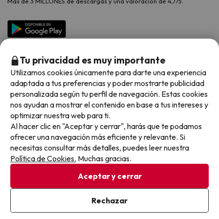
Más de 3 MILLONES de descargas y una valoración de 4,7/5.
Viajes para grupos
Chollos con Todo Incluido
Preguntas frecuentes
Hoteles en Islas
Vacaciones en Septiembre
Chollos en la playa
Hoteles Salou
Vacaciones en Octubre
Chollos con Vuelo Incluido
Vacaciones en Noviembre
Tu privacidad es muy importante
Hoteles con toboganes
Utilizamos cookies únicamente para darte una experiencia
adaptada a tus preferencias y poder mostrarte publicidad
Selección de la Newsletter
personalizada según tu perfil de navegación. Estas cookies
nos ayudan a mostrar el contenido en base a tus intereses y
Métodos de pago disponibles
Los favoritos de nuestros clientes
optimizar nuestra web para ti.
Al hacer clic en "Aceptar y cerrar", harás que te podamos
ofrecer una navegación más eficiente y relevante. Si
necesitas consultar más detalles, puedes leer nuestra
Política de Cookies.
Muchas gracias.
Condiciones generales
Privacidad datos
Aceptar y cerrar
Política de cookies
Rechazar
Viajes para ti S.L.U. Copyright © Buscounchollo.com 2010 -
2026