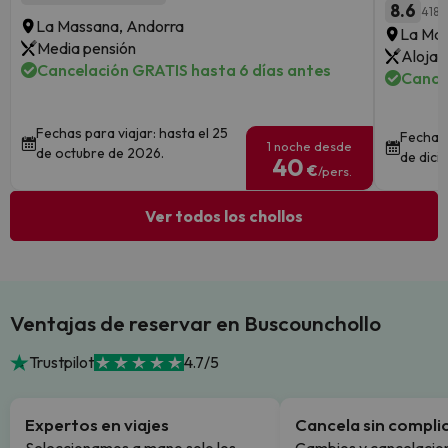
8.6
418 
La Massana, Andorra
La Mas
Media pensión
Alojam
Cancelación GRATIS hasta 6 días antes
Cance
Fechas para viajar: hasta el 25
Fechas 
1 noche desde
de octubre de 2026.
de dici
40
€
/pers.
Ver todos los chollos
Ventajas de reservar en Buscounchollo
Trustpilot
4.7/5
Expertos en viajes
Cancela sin compli