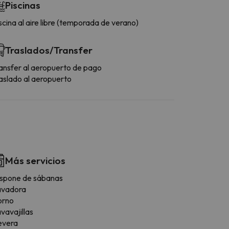
Piscinas
scina al aire libre (temporada de verano)
Traslados/Transfer
ansfer al aeropuerto de pago
aslado al aeropuerto
Más servicios
spone de sábanas
avadora
orno
vavajillas
evera