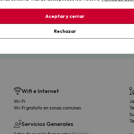
llo
Aceptar y cerrar
la sin complicaciones
Paga a tu ritmo
s y cancelaciones con total
Fracciona o financia tu viaje.
Rechazar
lidad.
Reserva ahora, paga luego.
Wifi e Internet
Wi-Fi
Ja
Wi-Fi gratuito en zonas comunes
Te
S
Te
Servicios Generales
Salas de reunión/banquetes
De pago