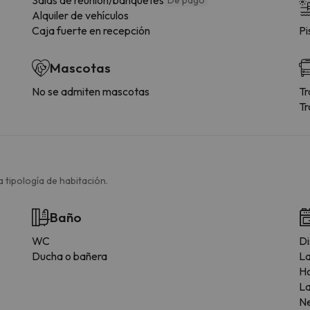
Alquiler de vehículos
Caja fuerte en recepción
Pi
Mascotas
No se admiten mascotas
Tr
Tr
 tipología de habitación.
Baño
WC
Di
Ducha o bañera
L
H
La
N