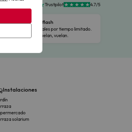
Trustpilot
4.7/5
Ofertas flash
Precios reales por tiempo limitado.
Cuando vuelan, vuelan.
Instalaciones
rdín
rraza
upermercado
rraza solarium