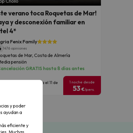
op Chollo
ste verano toca Roquetas de Mar!
aya y desconexión familiar en
tel 4*
gria Fenix Family
4
1476 opiniones
oquetas de Mar, Costa de Almería
edia pensión
ancelación GRATIS hasta 8 días antes
1 noche desde
echas para viajar: hasta el 11 de
53
ctubre de 2026.
€
/pers.
ncias y poder
os ayudan a
ás eficiente y
ies.
Muchas