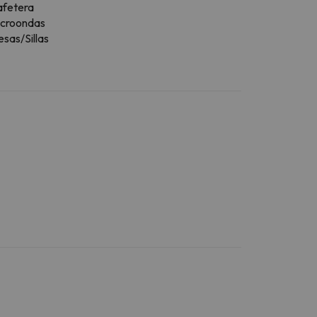
afetera
icroondas
sas/Sillas