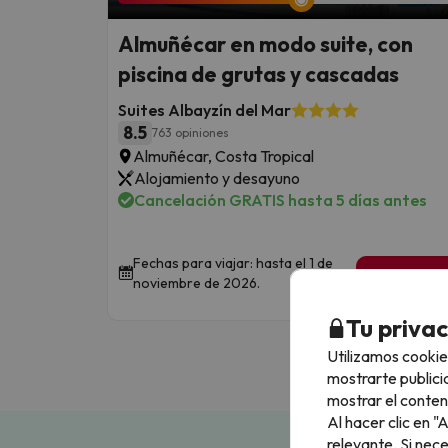
Almuñécar en modo suite, con
piscina de grutas y cascadas
Suites Albayzín del Mar
8.5
763 opiniones
Almuñécar, Costa Tropical
Alojamiento y desayuno
Cancelación GRATIS hasta 5 días antes
Fechas para viajar: hasta el 1 de
1 noche de
noviembre de 2026.
89
€
/pe
Tu priva
Utilizamos cookie
mostrarte publici
mostrar el conten
Al hacer clic en 
relevante. Si nec