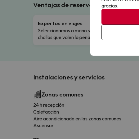
Ventajas de reservar en Buscouncho
gracias.
Expertos en viajes
Cance
Seleccionamos a mano solo los
Cambio
chollos que valen la pena.
flexibi
Instalaciones y servicios
Zonas comunes
24 h recepción
Calefacción
Aire acondicionado en las zonas comunes
Ascensor