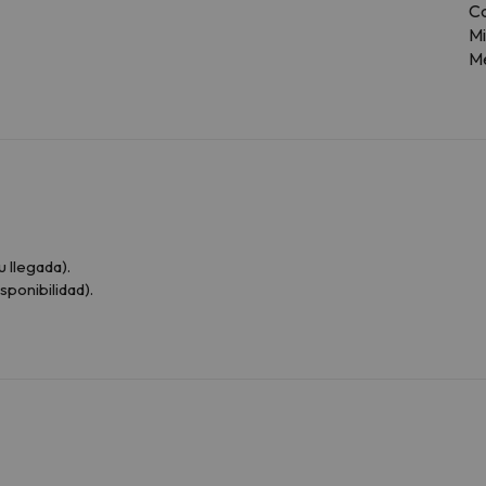
C
M
Me
u llegada).
sponibilidad).