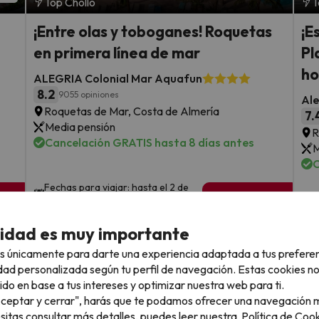
Top Chollo
T
¡Entre olas y toboganes! Roquetas
¡E
en primera línea de mar
Pl
ho
ALEGRIA Colonial Mar Aquafun
8.2
9055 opiniones
Ale
Roquetas de Mar, Costa de Almería
7.
Media pensión
R
Cancelación GRATIS hasta 8 días antes
M
C
Fechas para viajar: hasta el 2 de
sde
1 noche desde
F
noviembre de 2026.
89
o
€
rs.
/pers.
cidad es muy importante
Ver todos los chollos
s únicamente para darte una experiencia adaptada a tus prefere
dad personalizada según tu perfil de navegación. Estas cookies n
ido en base a tus intereses y optimizar nuestra web para ti.
"Aceptar y cerrar", harás que te podamos ofrecer una navegación m
esitas consultar más detalles, puedes leer nuestra
Política de Cook