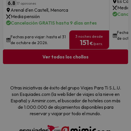
Es Can
6.8
17 opiniones
Media 
Arenal d'en Castell, Menorca
Cance
Media pensión
Cancelación GRATIS hasta 9 días antes
Fechas 
3 noches desde
Fechas para viajar: hasta el 31
de octu
151
de octubre de 2026.
€
/pers.
Ver todos los chollos
Otras iniciativas de éxito del grupo Viajes Para Ti S.L.U.
son Esquiades.com (la web líder de viajes a la nieve en
España) y Amimir.com, el buscador de hoteles con más
de 1.000.000 de alojamientos disponibles para
reservar y viajar por todo el mundo.