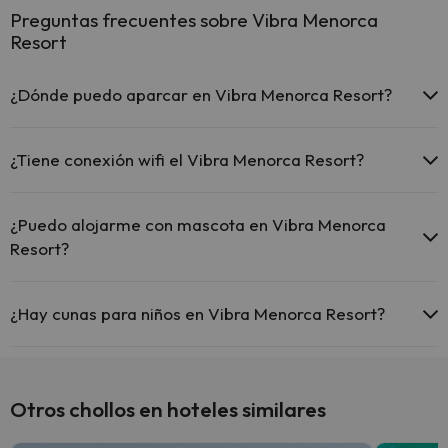
Preguntas frecuentes sobre Vibra Menorca
Resort
¿Dónde puedo aparcar en Vibra Menorca Resort?
Si te alojas en Vibra Menorca Resort tienes estas posibilidades de
aparcamiento (bajo disponibilidad):
¿Tiene conexión wifi el Vibra Menorca Resort?
Hay zonas de aparcamiento (públicas o privadas) cerca del
El Vibra Menorca Resort no dispone de Wi-Fi.
alojamiento. Pueden ser de pago.
¿Puedo alojarme con mascota en Vibra Menorca
Resort?
En Vibra Menorca Resort no se admiten mascotas.
¿Hay cunas para niños en Vibra Menorca Resort?
El Vibra Menorca Resort no dispone de cunas.
Otros chollos en hoteles similares