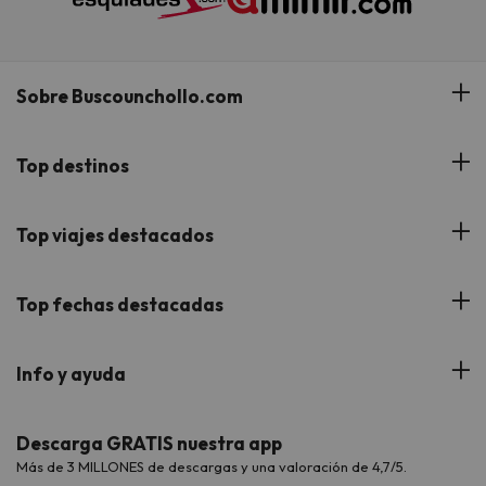
Sobre Buscounchollo.com
¿Quiénes somos?
Top destinos
Tarjeta Regalo
Hoteles Andalucía
Top viajes destacados
Buscounchollo en los medios
Hoteles Andorra
Blog
Viajes con Niños
Top fechas destacadas
Hoteles Cataluña
Web Corporativa
Viajes de Ciudad
Hoteles Portugal
Verano
Info y ayuda
Proveedores
Viajes de Novios
Hoteles Valencia
Puente de Agosto
Opiniones de nuestros clientes
Viajes con mascotas
Contáctanos
Descarga GRATIS nuestra app
Hoteles Galicia
Vacaciones en Agosto
Más de 3 MILLONES de descargas y una valoración de 4,7/5.
Viajes para grupos
Chollos con Todo Incluido
Preguntas frecuentes