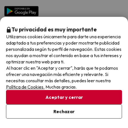
Hoteles en Islas
Vacaciones en Septiembre
Chollos en la playa
Hoteles Salou
Vacaciones en Octubre
Chollos con Vuelo Incluido
Vacaciones en Noviembre
Tu privacidad es muy importante
Hoteles con toboganes
Utilizamos cookies únicamente para darte una experiencia
adaptada a tus preferencias y poder mostrarte publicidad
Selección de la Newsletter
personalizada según tu perfil de navegación. Estas cookies
nos ayudan a mostrar el contenido en base a tus intereses y
Métodos de pago disponibles
Los favoritos de nuestros clientes
optimizar nuestra web para ti.
Al hacer clic en "Aceptar y cerrar", harás que te podamos
ofrecer una navegación más eficiente y relevante. Si
necesitas consultar más detalles, puedes leer nuestra
Política de Cookies.
Muchas gracias.
Condiciones generales
Privacidad datos
Aceptar y cerrar
Política de cookies
Rechazar
Viajes para ti S.L.U. Copyright © Buscounchollo.com 2010 -
2026