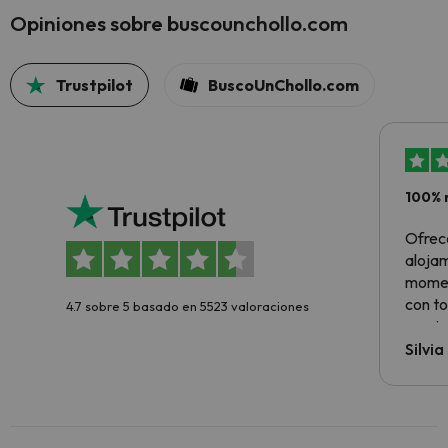
Opiniones sobre buscounchollo.com
Trustpilot
BuscoUnChollo.com
100% 
Ofrec
alojam
momen
con to
4.7 sobre 5 basado en 5523 valoraciones
precio
Silvi