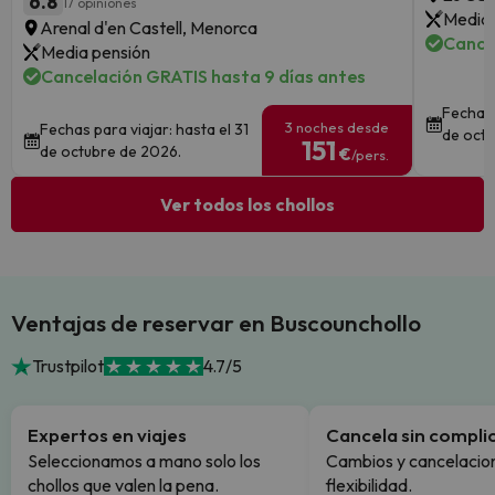
6.8
17 opiniones
Media 
Arenal d'en Castell, Menorca
Cance
Media pensión
Cancelación GRATIS hasta 9 días antes
Fechas 
3 noches desde
Fechas para viajar: hasta el 31
de octu
151
de octubre de 2026.
€
/pers.
Ver todos los chollos
Ventajas de reservar en Buscounchollo
Trustpilot
4.7/5
Expertos en viajes
Cancela sin compli
Seleccionamos a mano solo los
Cambios y cancelacion
chollos que valen la pena.
flexibilidad.