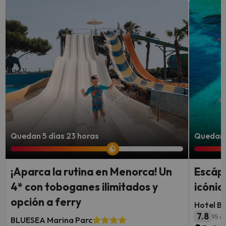
Quedan 5 días 23 horas
Quedan 4
¡Aparca la rutina en Menorca! Un
Escápa
4* con toboganes ilimitados y
icónic
opción a ferry
Hotel B
7.8
95 op
BLUESEA Marina Parc