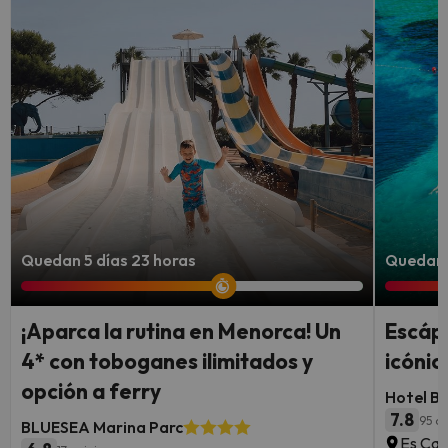
Quedan 5 días 23 horas
Quedan 4
¡Aparca la rutina en Menorca! Un
Escápa
4* con toboganes ilimitados y
icónic
opción a ferry
Hotel B
7.8
95 op
BLUESEA Marina Parc
Es Can