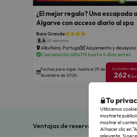
¿El mejor regalo? Una escapada a
Algarve con acceso diario al spa
Baia Grande
8.4
62 opiniones
Albufeira, Portugal
Alojamiento y desayuno
Cancelación GRATIS hasta 4 días antes
4 noches de
Fechas para viajar: hasta el 29 de
262
diciembre de 2026.
€
/pe
Tu priva
Utilizamos cookie
mostrarte publici
mostrar el conten
Ventajas de reservar en Buscouncho
Al hacer clic en 
relevante. Si nec