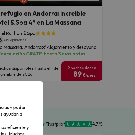
 refugio en Andorra: increíble
tel & Spa 4* en La Massana
el Rutllan & Spa
6
419 opiniones
a Massana, Andorra
Alojamiento y desayuno
ancelación GRATIS hasta 3 días antes
2 noches desde
echas disponibles: hasta el 1 de
89
iciembre de 2026.
€
/pers.
ncias y poder
os ayudan a
Trustpilot
4.7/5
ás eficiente y
ies.
Muchas