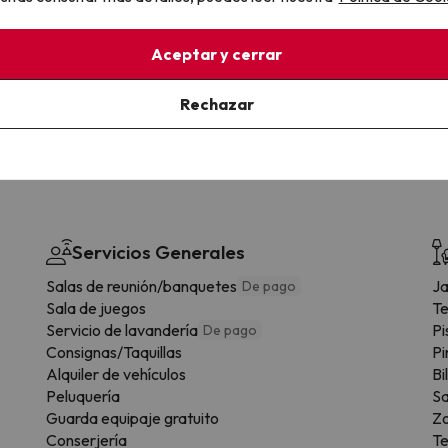
la sin complicaciones
Paga a tu ritmo
s y cancelaciones con total
Fracciona o financia tu viaje.
Aceptar y cerrar
lidad.
Reserva ahora, paga luego.
Rechazar
Servicios Generales
Salas de reunión/banquetes
Ja
De pago
Sala de juegos
Te
Servicio de lavandería
Pi
De pago
Consignas/Taquillas
Pi
Alquiler de vehículos
Bi
Peluquería
Sa
Guarda equipaje gratuito
Zo
Conserjería
Te