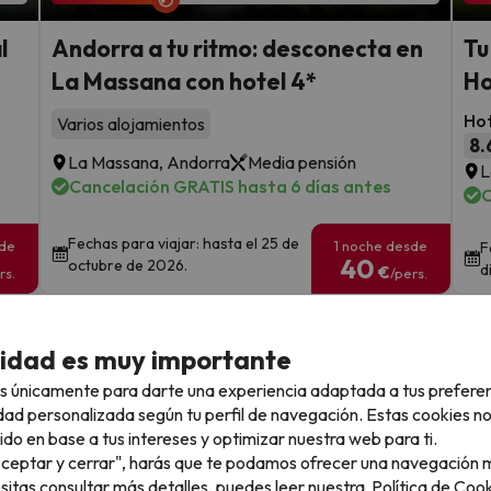
l
Andorra a tu ritmo: desconecta en
Tu
La Massana con hotel 4*
Ho
Hot
Varios alojamientos
8.
La Massana, Andorra
Media pensión
L
Cancelación GRATIS hasta 6 días antes
C
Fechas para viajar: hasta el 25 de
sde
1 noche desde
F
40
octubre de 2026.
d
€
rs.
/pers.
Ver todos los chollos
cidad es muy importante
s únicamente para darte una experiencia adaptada a tus prefere
dad personalizada según tu perfil de navegación. Estas cookies n
ido en base a tus intereses y optimizar nuestra web para ti.
llo
"Aceptar y cerrar", harás que te podamos ofrecer una navegación m
esitas consultar más detalles, puedes leer nuestra
Política de Cook