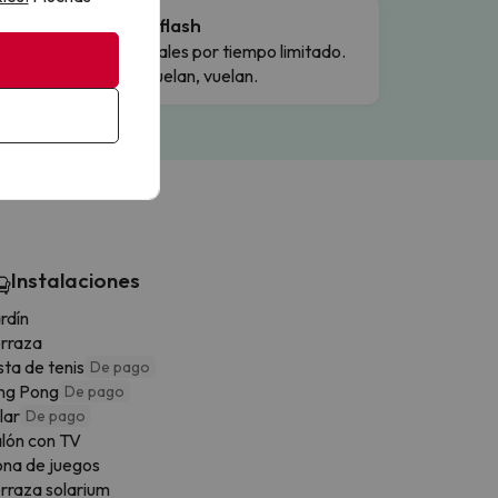
Ofertas flash
Precios reales por tiempo limitado.
Cuando vuelan, vuelan.
Instalaciones
rdín
rraza
sta de tenis
De pago
ng Pong
De pago
llar
De pago
lón con TV
na de juegos
rraza solarium