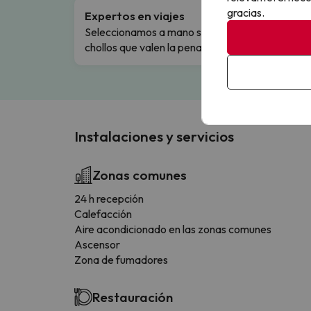
gracias.
Expertos en viajes
Cance
Seleccionamos a mano solo los
Cambio
chollos que valen la pena.
flexibi
Instalaciones y servicios
Zonas comunes
24 h recepción
Calefacción
Aire acondicionado en las zonas comunes
Ascensor
Zona de fumadores
Restauración