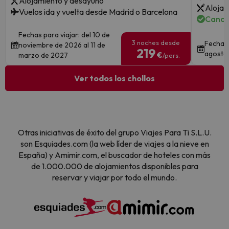
Alojamiento y desayuno
Alojam
Vuelos ida y vuelta desde Madrid o Barcelona
Cance
Fechas para viajar: del 10 de
3 noches desde
Fechas 
noviembre de 2026 al 11 de
219
agosto
€
marzo de 2027
/pers.
Ver todos los chollos
Otras iniciativas de éxito del grupo Viajes Para Ti S.L.U.
son Esquiades.com (la web líder de viajes a la nieve en
España) y Amimir.com, el buscador de hoteles con más
de 1.000.000 de alojamientos disponibles para
reservar y viajar por todo el mundo.