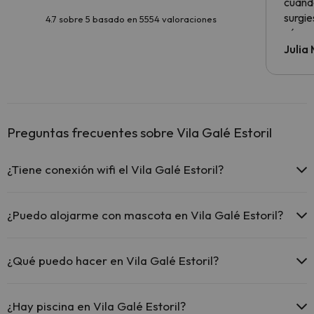
cuando
surgie
4.7 sobre 5 basado en 5554 valoraciones
cómo s
todo v
Julia
Preguntas frecuentes sobre Vila Galé Estoril
¿Tiene conexión wifi el Vila Galé Estoril?
El Vila Galé Estoril ofrece Wi-Fi gratuito en todo el hotel.
El Vila Galé Estoril ofrece Wi-Fi gratuito en zonas comunes.
¿Puedo alojarme con mascota en Vila Galé Estoril?
El Vila Galé Estoril dispone de Wi-Fi.
En Vila Galé Estoril no se admiten mascotas.
¿Qué puedo hacer en Vila Galé Estoril?
El Vila Galé Estoril dispone de las siguientes actividades (algunas
pueden ser de pago).
¿Hay piscina en Vila Galé Estoril?