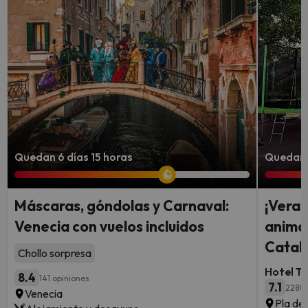
Quedan 6 días 15 horas
Quedan 
Máscaras, góndolas y Carnaval:
¡Veran
Venecia con vuelos incluidos
animac
Catal
Chollo sorpresa
Hotel Ta
8.4
141 opiniones
7.1
2280 
Venecia
Pla de 