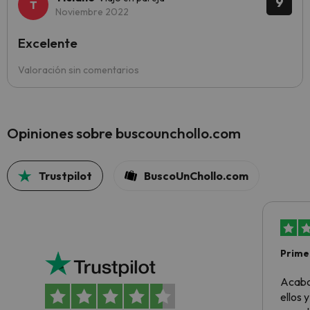
9
Noviembre 2022
Excelente
Valoración sin comentarios
Opiniones sobre buscounchollo.com
Trustpilot
BuscoUnChollo.com
Primer
sencil
Acabo
ellos 