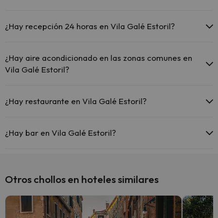
Masajista
Sí, Vila Galé Estoril tiene piscina (este servicio puede ser de pago)
Aquí tienes más info sobre la piscina y otras instalaciones.
¿Hay recepción 24 horas en Vila Galé Estoril?
Piscina al aire libre (temporada de verano)
Sí, Vila Galé Estoril tiene recepción 24 horas.
¿Hay aire acondicionado en las zonas comunes en
Vila Galé Estoril?
Sí, Vila Galé Estoril tiene aire acondicionado en las zonas comunes.
¿Hay restaurante en Vila Galé Estoril?
Sí, Vila Galé Estoril tiene restaurante.
¿Hay bar en Vila Galé Estoril?
Sí, Vila Galé Estoril tiene bar.
Otros chollos en hoteles similares