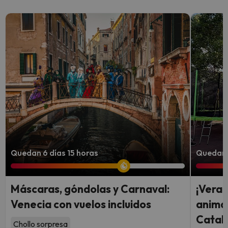
Quedan 6 días 15 horas
Quedan 
Máscaras, góndolas y Carnaval:
¡Veran
Venecia con vuelos incluidos
animac
Catal
Chollo sorpresa