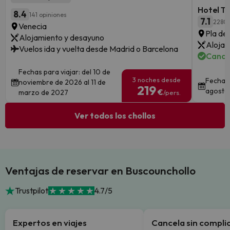
Hotel Ta
8.4
141 opiniones
7.1
2280 
Venecia
Pla de 
Alojamiento y desayuno
Alojam
Vuelos ida y vuelta desde Madrid o Barcelona
Cance
Fechas para viajar: del 10 de
3 noches desde
Fechas 
noviembre de 2026 al 11 de
219
agosto
€
marzo de 2027
/pers.
Ver todos los chollos
Ventajas de reservar en Buscounchollo
Trustpilot
4.7/5
Expertos en viajes
Cancela sin compli