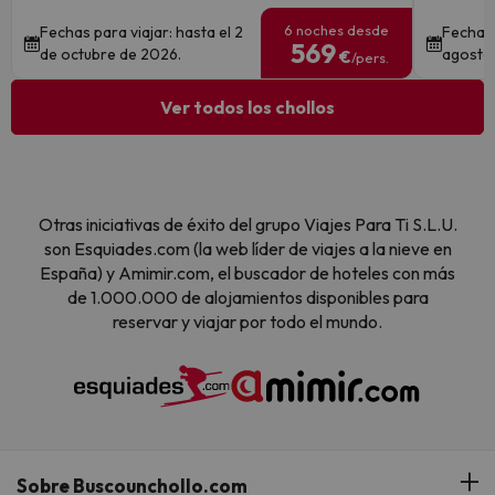
6 noches desde
Fechas para viajar: hasta el 2
Fechas 
569
de octubre de 2026.
agosto,
€
/pers.
Ver todos los chollos
Otras iniciativas de éxito del grupo Viajes Para Ti S.L.U.
son Esquiades.com (la web líder de viajes a la nieve en
España) y Amimir.com, el buscador de hoteles con más
de 1.000.000 de alojamientos disponibles para
reservar y viajar por todo el mundo.
Sobre Buscounchollo.com