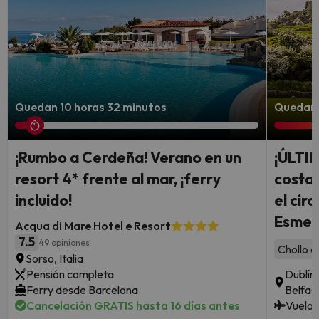
Quedan 10 horas 32 minutos
Quedan 
¡Rumbo a Cerdeña! Verano en un
¡ÚLTI
resort 4* frente al mar, ¡ferry
costa 
incluido!
el cir
Esmer
Acqua di Mare Hotel e Resort
7.5
49 opiniones
Chollo c
Sorso, Italia
Pensión completa
Dublín 
Ferry desde Barcelona
Belfas
Cancelación GRATIS hasta 16 días antes
Vuelos