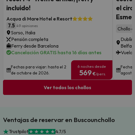
incluido!
el cir
Esmer
Acqua di Mare Hotel e Resort
7.5
49 opiniones
Chollo c
Sorso, Italia
Pensión completa
Dublín 
Ferry desde Barcelona
Belfas
Cancelación GRATIS hasta 16 días antes
Vuelos
6 noches desde
Fechas para viajar: hasta el 2
Fechas 
569
de octubre de 2026.
agosto,
€
/pers.
Ver todos los chollos
Ventajas de reservar en Buscounchollo
Trustpilot
4.7/5