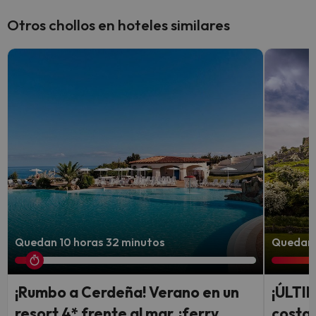
Otros chollos en hoteles similares
Quedan 10 horas 32 minutos
Quedan 
¡Rumbo a Cerdeña! Verano en un
¡ÚLTI
resort 4* frente al mar, ¡ferry
costa 