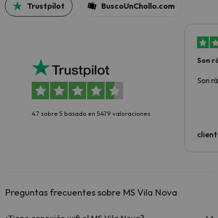
Trustpilot
BuscoUnChollo.com
Son rá
Son rá
4.7 sobre 5 basado en 5479 valoraciones
clien
Preguntas frecuentes sobre MS Vila Nova
¿Tiene conexión wifi el MS Vila Nova?