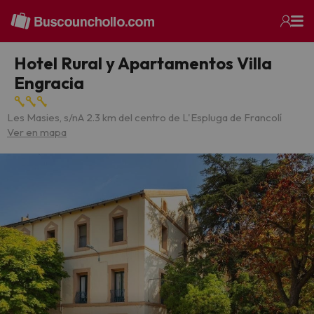
Hotel Rural y Apartamentos Villa
Engracia
Les Masies, s/n
A 2.3 km del centro de L'Espluga de Francolí
Ver en mapa