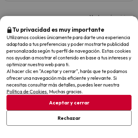
Mostrar más opiniones
Tu privacidad es muy importante
Opiniones sobre buscounchollo.com
Utilizamos cookies únicamente para darte una experiencia
adaptada a tus preferencias y poder mostrarte publicidad
personalizada según tu perfil de navegación. Estas cookies
Trustpilot
BuscoUnChollo.com
nos ayudan a mostrar el contenido en base a tus intereses y
optimizar nuestra web para ti.
Al hacer clic en "Aceptar y cerrar", harás que te podamos
ofrecer una navegación más eficiente y relevante. Si
necesitas consultar más detalles, puedes leer nuestra
Son rá
Política de Cookies.
Muchas gracias.
Son rá
Aceptar y cerrar
Rechazar
4.7 sobre 5 basado en 5479 valoraciones
clien