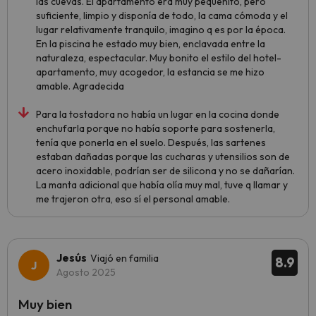
las cuevas. El apartamento era muy pequeñito, pero
suficiente, limpio y disponía de todo, la cama cómoda y el
lugar relativamente tranquilo, imagino q es por la época.
En la piscina he estado muy bien, enclavada entre la
naturaleza, espectacular. Muy bonito el estilo del hotel-
apartamento, muy acogedor, la estancia se me hizo
amable. Agradecida
Para la tostadora no había un lugar en la cocina donde
enchufarla porque no había soporte para sostenerla,
tenía que ponerla en el suelo. Después, las sartenes
estaban dañadas porque las cucharas y utensilios son de
acero inoxidable, podrían ser de silicona y no se dañarían.
La manta adicional que había olía muy mal, tuve q llamar y
me trajeron otra, eso sí el personal amable.
Jesús
Viajó en familia
8.9
Agosto 2025
Muy bien