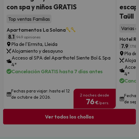
con spa y niños GRATIS
escapa
Taüll
Top ventas Familias
Varias a
Apartamentos La Solana
8.1
949 opiniones
Hotel R
Pla de l'Ermita, Lleida
7.9
1718 
Alojamiento y desayuno
Pla de 
Acceso al SPA del Aparthotel Siente Boí & Spa
Alojam
4*
Acceso
Cancelación GRATIS hasta 7 días antes
4*
Cance
Fechas para viajar: hasta el 12
2 noches desde
Fechas 
de octubre de 2026.
76
de sept
€
/pers.
Ver todos los chollos