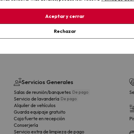
la sin complicaciones
Paga a tu ritmo
Aceptar y cerrar
s y cancelaciones con total
Fracciona o financia tu viaje.
lidad.
Reserva ahora, paga luego.
Rechazar
Servicios Generales
Salas de reunión/banquetes
Se
De pago
Servicio de lavandería
De pago
Alquiler de vehículos
Guarda equipaje gratuito
Caja fuerte en recepción
Pi
Conserjería
Servicio extra de limpieza de pago