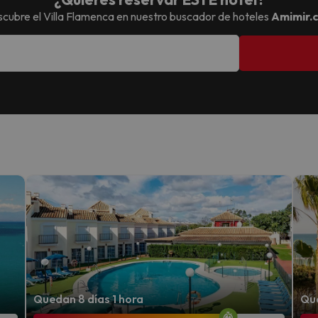
cubre el
Villa Flamenca
en nuestro buscador de hoteles
Amimir.
Quedan 8 días 1 hora
Que