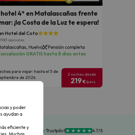
 hotel 4* en Matalascañas frente
 mar: ¡la Costa de la Luz te espera!
n Hotel del Coto
1983 opiniones
atalascañas, Huelva
Pensión completa
ancelación GRATIS hasta 8 días antes
echas para viajar: hasta el 5 de
2 noches desde
eptiembre de 2026.
219
€
/pers.
ncias y poder
os ayudan a
ás eficiente y
Trustpilot
4.7/5
ies.
Muchas