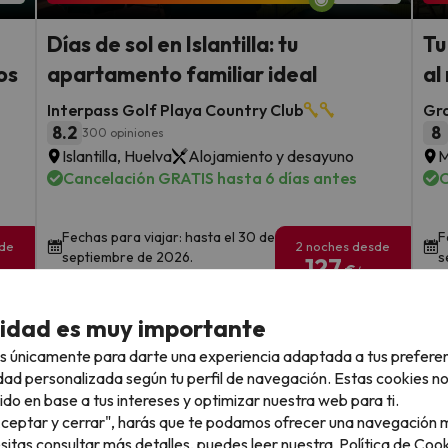
Días de sol en Islantilla: tu
Tu
os
apartamento familiar ideal
al
Interpass Golf Playa Country Club
Gra
8.2
8
300 opiniones
Islantilla, Huelva
Alojamiento y desayuno
M
Cancelación GRATIS hasta 6 días antes
C
Fechas para viajar: hasta el 30 de
F
sde
2 noches desde
septiembre de 2026.
s
127
€
rs.
/pers.
Ver todos los chollos
cidad es muy importante
s únicamente para darte una experiencia adaptada a tus prefere
dad personalizada según tu perfil de navegación. Estas cookies n
ido en base a tus intereses y optimizar nuestra web para ti.
"Aceptar y cerrar", harás que te podamos ofrecer una navegación m
llo
esitas consultar más detalles, puedes leer nuestra
Política de Cook