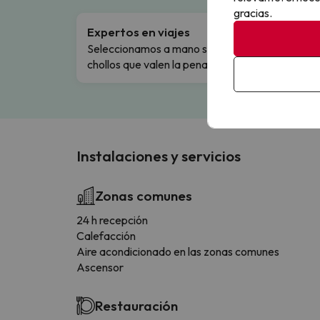
gracias.
Expertos en viajes
Cance
Seleccionamos a mano solo los
Cambio
chollos que valen la pena.
flexibi
Instalaciones y servicios
Zonas comunes
24 h recepción
Calefacción
Aire acondicionado en las zonas comunes
Ascensor
Restauración