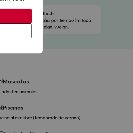
Ofertas flash
Precios reales por tiempo limitado.
Cuando vuelan, vuelan.
Mascotas
 admiten animales
Piscinas
scina al aire libre (temporada de verano)