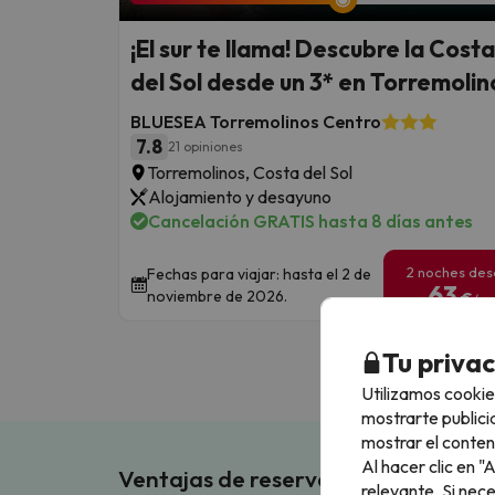
¡El sur te llama! Descubre la Costa
del Sol desde un 3* en Torremolin
BLUESEA Torremolinos Centro
7.8
21 opiniones
Torremolinos, Costa del Sol
Alojamiento y desayuno
Cancelación GRATIS hasta 8 días antes
2 noches de
Fechas para viajar: hasta el 2 de
63
noviembre de 2026.
€
/pe
Tu priva
Utilizamos cookie
mostrarte publici
mostrar el conten
Al hacer clic en 
Ventajas de reservar en Buscouncho
relevante. Si nec