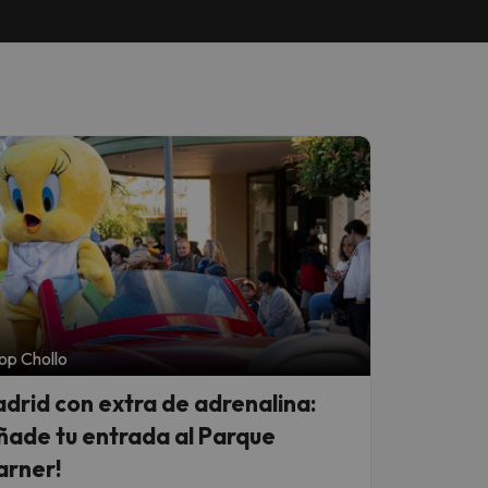
op Chollo
drid con extra de adrenalina:
ñade tu entrada al Parque
rner!