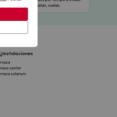
Cuando vuelan, vuelan.
Instalaciones
rraza
tness center
rraza solarium