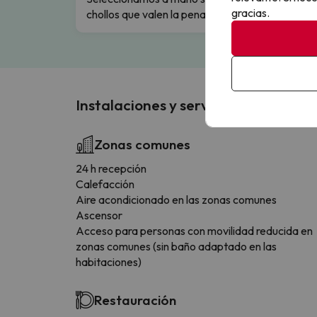
gracias.
chollos que valen la pena.
flexibi
Instalaciones y servicios
Zonas comunes
24 h recepción
Calefacción
Aire acondicionado en las zonas comunes
Ascensor
Acceso para personas con movilidad reducida en
zonas comunes (sin baño adaptado en las
habitaciones)
Restauración