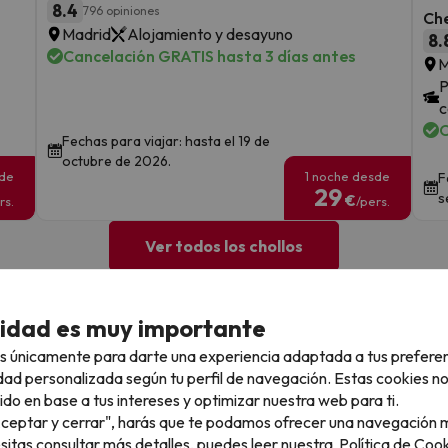
8.4
796 opiniones
Che
Madrid
Alojamiento y desayuno
8.
Cancelación GRATIS hasta 3 días antes
M
P
c
C
Fechas para viajar: hasta el 19 de
octubre de 2026.
sde
1 noche desde
F
29
s
€
rs.
/pers.
Ver todos los chollos
cidad es muy importante
s únicamente para darte una experiencia adaptada a tus prefere
llo
dad personalizada según tu perfil de navegación. Estas cookies n
ido en base a tus intereses y optimizar nuestra web para ti.
"Aceptar y cerrar", harás que te podamos ofrecer una navegación m
la sin complicaciones
Paga a tu ritmo
esitas consultar más detalles, puedes leer nuestra
Política de Cook
s y cancelaciones con total
Fracciona o financia tu viaje.