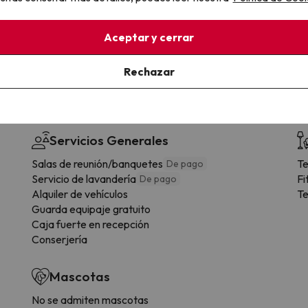
lidad.
Reserva ahora, paga luego.
Aceptar y cerrar
Rechazar
Servicios Generales
Salas de reunión/banquetes
Te
De pago
Servicio de lavandería
Fi
De pago
Alquiler de vehículos
Te
Guarda equipaje gratuito
Caja fuerte en recepción
Conserjería
Mascotas
No se admiten mascotas