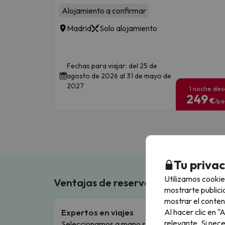
Alojamiento a confirmar
Madrid
Solo alojamiento
Fechas para viajar: del 25 de
agosto de 2026 al 31 de mayo de
2027
1 noche de
249
€
/pe
Tu priva
Utilizamos cookie
Ventajas de reservar en Buscouncho
mostrarte publici
mostrar el conten
Al hacer clic en 
Expertos en viajes
Cance
relevante. Si nec
Seleccionamos a mano solo los
Cambio