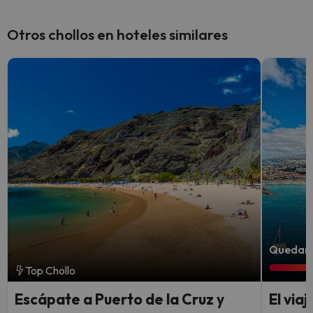
Otros chollos en hoteles similares
Quedan 4
Top Chollo
Escápate a Puerto de la Cruz y
El via