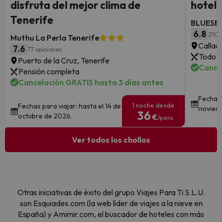
disfruta del mejor clima de
hotel 
Tenerife
BLUESEA
6.8
210 
Muthu La Perla Tenerife
Callao
7.6
77 opiniones
Todo i
Puerto de la Cruz, Tenerife
Cance
Pensión completa
Cancelación GRATIS hasta 3 días antes
Fechas 
1 noche desde
Fechas para viajar: hasta el 14 de
noviem
36
octubre de 2026.
€
/pers.
Ver todos los chollos
Otras iniciativas de éxito del grupo Viajes Para Ti S.L.U.
son Esquiades.com (la web líder de viajes a la nieve en
España) y Amimir.com, el buscador de hoteles con más