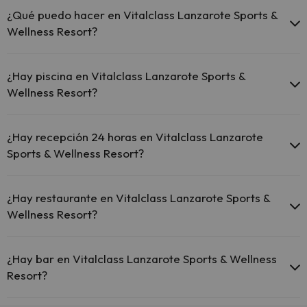
gratis en el hotel (solicítalo antes de iniciar tu viaje).
¿Qué puedo hacer en Vitalclass Lanzarote Sports &
Wellness Resort?
El Vitalclass Lanzarote Sports & Wellness Resort dispone de las
siguientes actividades (algunas pueden ser de pago).
¿Hay piscina en Vitalclass Lanzarote Sports &
Wellness Resort?
Masajista
Sí, Vitalclass Lanzarote Sports & Wellness Resort tiene piscina (este
servicio puede ser de pago) Aquí tienes más info sobre la piscina y
¿Hay recepción 24 horas en Vitalclass Lanzarote
otras instalaciones.
Sports & Wellness Resort?
Piscina al aire libre (temporada de verano)
Sí, Vitalclass Lanzarote Sports & Wellness Resort tiene recepción
Piscina al aire libre climatizada
24 horas.
¿Hay restaurante en Vitalclass Lanzarote Sports &
Wellness Resort?
Sí, Vitalclass Lanzarote Sports & Wellness Resort tiene restaurante.
¿Hay bar en Vitalclass Lanzarote Sports & Wellness
Resort?
Sí, Vitalclass Lanzarote Sports & Wellness Resort tiene bar.