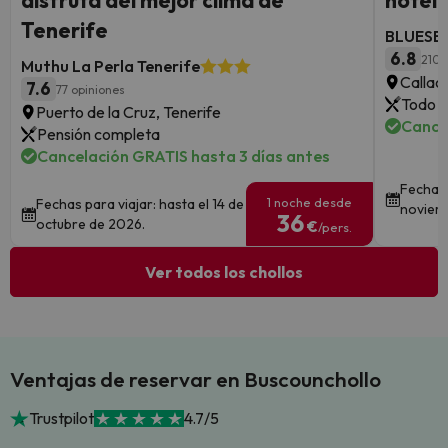
disfruta del mejor clima de
hotel 
Tenerife
BLUESEA
6.8
210 
Muthu La Perla Tenerife
Callao
7.6
77 opiniones
Todo i
Puerto de la Cruz, Tenerife
Cance
Pensión completa
Cancelación GRATIS hasta 3 días antes
Fechas 
1 noche desde
Fechas para viajar: hasta el 14 de
noviem
36
octubre de 2026.
€
/pers.
Ver todos los chollos
Ventajas de reservar en Buscounchollo
Trustpilot
4.7/5