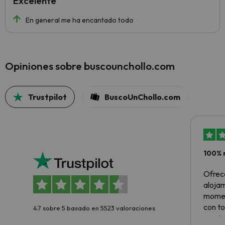
Excelente
En general me ha encantado todo
Opiniones sobre buscounchollo.com
Trustpilot
BuscoUnChollo.com
100% 
Ofrec
alojam
momen
con to
4.7 sobre 5 basado en 5523 valoraciones
precio