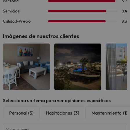
Imágenes de nuestros clientes
Ver todas
Ver todas
Ver 
Selecciona un tema para ver opiniones específicas
Personal
(5)
Habitaciones
(3)
Mantenimiento
(1)
Valoraciones