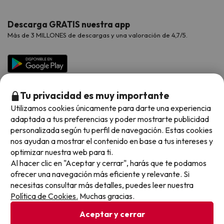
Hoteles Valencia
Puente de Agosto
Opiniones de nuestros clientes
Viajes con mascotas
Contáctanos
Descarga GRATIS nuestra app
Hoteles Galicia
Vacaciones en Agosto
Más de 3 MILLONES de descargas y una valoración de 4,7/5.
Viajes para grupos
Chollos con Todo Incluido
Preguntas frecuentes
Hoteles en Islas
Vacaciones en Septiembre
Chollos en la playa
Hoteles Salou
Vacaciones en Octubre
Chollos con Vuelo Incluido
Vacaciones en Noviembre
Tu privacidad es muy importante
Hoteles con toboganes
Utilizamos cookies únicamente para darte una experiencia
adaptada a tus preferencias y poder mostrarte publicidad
Selección de la Newsletter
personalizada según tu perfil de navegación. Estas cookies
nos ayudan a mostrar el contenido en base a tus intereses y
Métodos de pago disponibles
Los favoritos de nuestros clientes
optimizar nuestra web para ti.
Al hacer clic en "Aceptar y cerrar", harás que te podamos
ofrecer una navegación más eficiente y relevante. Si
necesitas consultar más detalles, puedes leer nuestra
Política de Cookies.
Muchas gracias.
Condiciones generales
Privacidad datos
Aceptar y cerrar