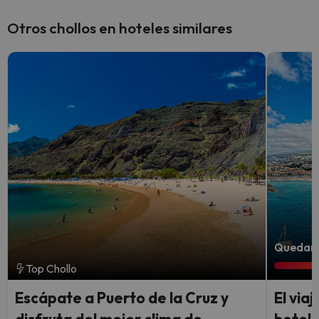
Otros chollos en hoteles similares
Quedan 4
Top Chollo
Escápate a Puerto de la Cruz y
El via