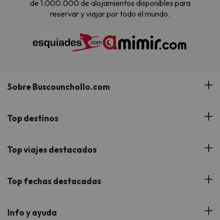
de 1.000.000 de alojamientos disponibles para
reservar y viajar por todo el mundo.
Sobre Buscounchollo.com
¿Quiénes somos?
Top destinos
Tarjeta Regalo
Hoteles Andalucía
Top viajes destacados
Buscounchollo en los medios
Hoteles Andorra
Blog
Viajes con Niños
Top fechas destacadas
Hoteles Cataluña
Web Corporativa
Viajes de Ciudad
Hoteles Portugal
Verano
Info y ayuda
Proveedores
Viajes de Novios