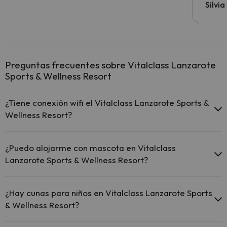
Silvi
Preguntas frecuentes sobre Vitalclass Lanzarote
Sports & Wellness Resort
¿Tiene conexión wifi el Vitalclass Lanzarote Sports &
Wellness Resort?
El Vitalclass Lanzarote Sports & Wellness Resort ofrece Wi-
Fi gratuito en zonas comunes.
¿Puedo alojarme con mascota en Vitalclass
El Vitalclass Lanzarote Sports & Wellness Resort dispone de
Lanzarote Sports & Wellness Resort?
Wi-Fi.
En Vitalclass Lanzarote Sports & Wellness Resort no se admiten
mascotas.
¿Hay cunas para niños en Vitalclass Lanzarote Sports
& Wellness Resort?
El Vitalclass Lanzarote Sports & Wellness Resort dispone de cunas