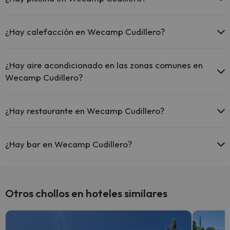
Masajista
Sí, Wecamp Cudillero tiene piscina (este servicio puede ser de
pago) Aquí tienes más info sobre la piscina y otras instalaciones.
¿Hay calefacción en Wecamp Cudillero?
Piscina al aire libre (temporada de verano)
Sí, Wecamp Cudillero tiene calefacción en las zonas comunes.
¿Hay aire acondicionado en las zonas comunes en
Wecamp Cudillero?
Sí, Wecamp Cudillero tiene aire acondicionado en las zonas
comunes.
¿Hay restaurante en Wecamp Cudillero?
Sí, Wecamp Cudillero tiene restaurante.
¿Hay bar en Wecamp Cudillero?
Sí, Wecamp Cudillero tiene bar.
Otros chollos en hoteles similares