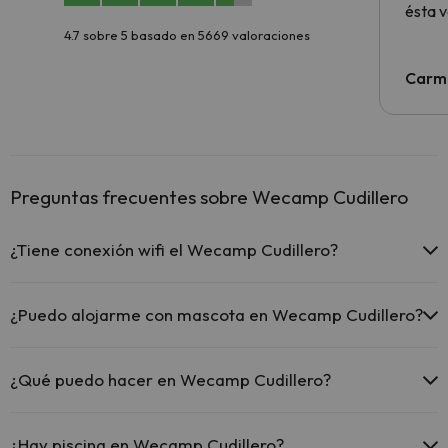
ésta v
4.7 sobre 5 basado en 5669 valoraciones
Carm
Preguntas frecuentes sobre Wecamp Cudillero
¿Tiene conexión wifi el Wecamp Cudillero?
El Wecamp Cudillero ofrece Wi-Fi gratuito en zonas
comunes.
¿Puedo alojarme con mascota en Wecamp Cudillero?
El Wecamp Cudillero ofrece Wi-Fi de pago.
El Wecamp Cudillero dispone de Wi-Fi.
En Wecamp Cudillero no se admiten mascotas.
¿Qué puedo hacer en Wecamp Cudillero?
El Wecamp Cudillero dispone de las siguientes actividades (algunas
pueden ser de pago).
¿Hay piscina en Wecamp Cudillero?