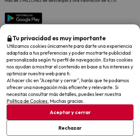
Más de 3 MILLONES de descargas y una valoración de 4,7/5.
Viajes para grupos
Chollos con Todo Incluido
Preguntas frecuentes
Hoteles en Islas
Vacaciones en Septiembre
Chollos en la playa
Hoteles Salou
Vacaciones en Octubre
Chollos con Vuelo Incluido
Vacaciones en Noviembre
Tu privacidad es muy importante
Hoteles con toboganes
Utilizamos cookies únicamente para darte una experiencia
adaptada a tus preferencias y poder mostrarte publicidad
Selección de la Newsletter
personalizada según tu perfil de navegación. Estas cookies
nos ayudan a mostrar el contenido en base a tus intereses y
Métodos de pago disponibles
Los favoritos de nuestros clientes
optimizar nuestra web para ti.
Al hacer clic en "Aceptar y cerrar", harás que te podamos
ofrecer una navegación más eficiente y relevante. Si
necesitas consultar más detalles, puedes leer nuestra
Política de Cookies.
Muchas gracias.
Condiciones generales
Privacidad datos
Aceptar y cerrar
Política de cookies
Rechazar
Viajes para ti S.L.U. Copyright © Buscounchollo.com 2010 -
2026