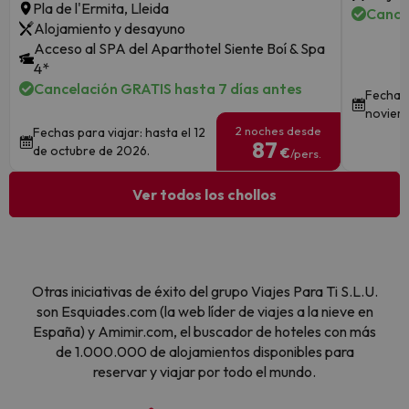
Pla de l'Ermita, Lleida
Cance
Alojamiento y desayuno
Acceso al SPA del Aparthotel Siente Boí & Spa
4*
Cancelación GRATIS hasta 7 días antes
Fechas 
noviem
2 noches desde
Fechas para viajar: hasta el 12
87
de octubre de 2026.
€
/pers.
Ver todos los chollos
Otras iniciativas de éxito del grupo Viajes Para Ti S.L.U.
son Esquiades.com (la web líder de viajes a la nieve en
España) y Amimir.com, el buscador de hoteles con más
de 1.000.000 de alojamientos disponibles para
reservar y viajar por todo el mundo.