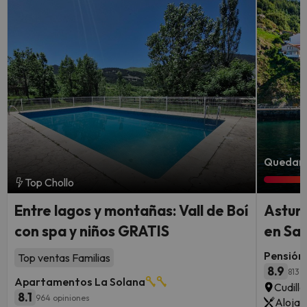
Quedan 2
Top Chollo
Entre lagos y montañas: Vall de Boí
Asturi
con spa y niños GRATIS
en Sa
Pensión 
Top ventas Familias
8.9
813 
Apartamentos La Solana
Cudille
8.1
964 opiniones
Alojam