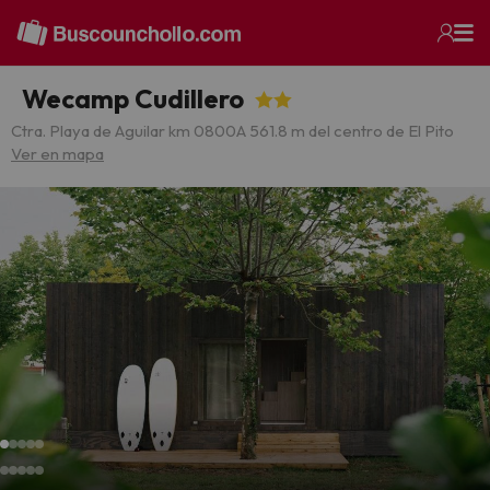
Wecamp Cudillero
Ctra. Playa de Aguilar km 0800
A 561.8 m del centro de El Pito
Ver en mapa