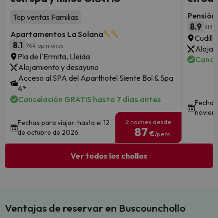
Pensión 
Top ventas Familias
8.9
813 
Apartamentos La Solana
Cudille
8.1
964 opiniones
Alojam
Pla de l'Ermita, Lleida
Cance
Alojamiento y desayuno
Acceso al SPA del Aparthotel Siente Boí & Spa
4*
Cancelación GRATIS hasta 7 días antes
Fechas 
noviem
2 noches desde
Fechas para viajar: hasta el 12
87
de octubre de 2026.
€
/pers.
Ver todos los chollos
Ventajas de reservar en Buscounchollo